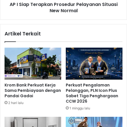
AP I Siap Terapkan Prosedur Pelayanan Situasi
m
r
a
New Normal
a
l
p
i
k
s
a
Artikel Terkait
a
n
s
P
i
r
,
o
I
s
n
e
i
d
D
u
a
r
Krom Bank Perkuat Kerja
Perkuat Pengalaman
f
P
Sama Pembiayaan dengan
Pelanggan, PLN Icon Plus
t
e
Pandai Gadai
Sabet Tiga Penghargaan
a
l
CCW 2026
2 hari lalu
r
a
1 minggu lalu
n
y
y
a
a
n