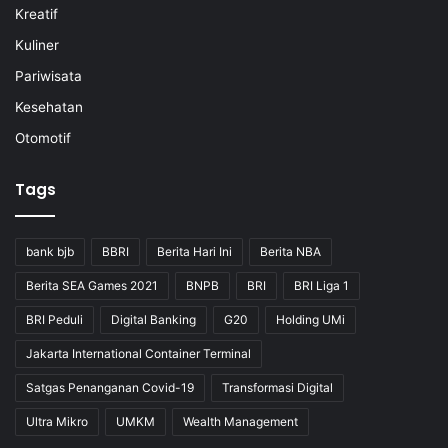
Kreatif
Kuliner
Pariwisata
Kesehatan
Otomotif
Tags
bank bjb
BBRI
Berita Hari Ini
Berita NBA
Berita SEA Games 2021
BNPB
BRI
BRI Liga 1
BRI Peduli
Digital Banking
G20
Holding UMi
Jakarta International Container Terminal
Satgas Penanganan Covid-19
Transformasi Digital
Ultra Mikro
UMKM
Wealth Management