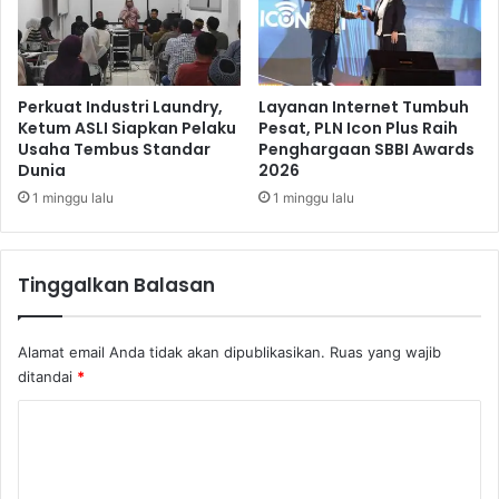
a
n
S
i
t
Perkuat Industri Laundry,
Layanan Internet Tumbuh
u
Ketum ASLI Siapkan Pelaku
Pesat, PLN Icon Plus Raih
Usaha Tembus Standar
Penghargaan SBBI Awards
a
Dunia
2026
s
i
1 minggu lalu
1 minggu lalu
N
e
w
Tinggalkan Balasan
N
o
r
Alamat email Anda tidak akan dipublikasikan.
Ruas yang wajib
m
ditandai
*
a
l
K
o
m