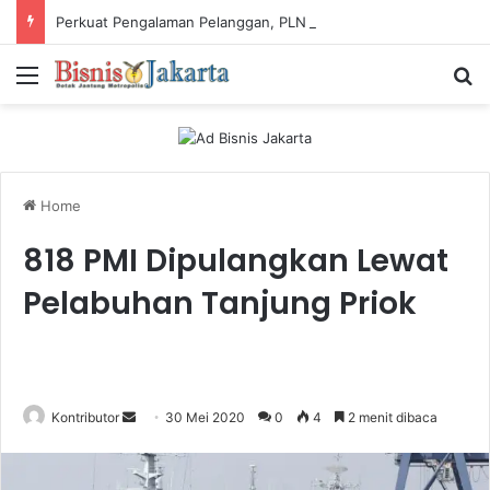
Perkuat Pengalaman Pelanggan, PLN Icon Plus Sabet Tiga Penghargaan CCW 2026
Menu
Ca
Home
818 PMI Dipulangkan Lewat
Pelabuhan Tanjung Priok
Kontributor
S
30 Mei 2020
0
4
2 menit dibaca
e
n