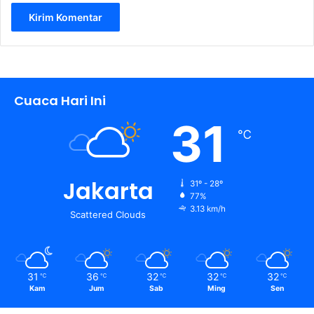
Cuaca Hari Ini
31
℃
Jakarta
31º - 28º
77%
3.13 km/h
Scattered Clouds
31
36
32
32
32
℃
℃
℃
℃
℃
Kam
Jum
Sab
Ming
Sen