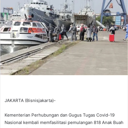
d
a
n
e
m
a
i
l
JAKARTA (Bisnisjakarta)-
Kementerian Perhubungan dan Gugus Tugas Covid-19
Nasional kembali memfasilitasi pemulangan 818 Anak Buah