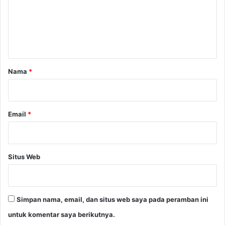
e
n
t
a
r
Nama
*
*
Email
*
Situs Web
Simpan nama, email, dan situs web saya pada peramban ini
untuk komentar saya berikutnya.