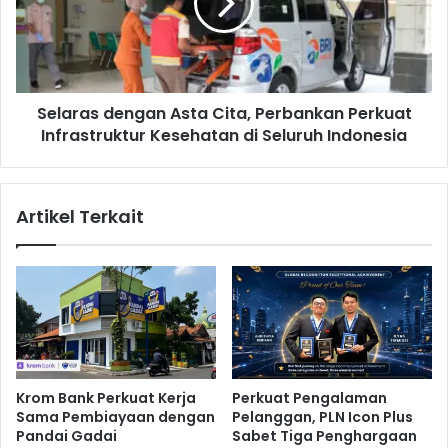
a
r
t
a
D
s
o
d
r
e
o
Selaras dengan Asta Cita, Perbankan Perkuat
n
n
Infrastruktur Kesehatan di Seluruh Indonesia
g
g
a
P
n
e
A
Artikel Terkait
r
s
t
t
u
a
m
C
b
i
u
t
h
a
a
,
n
P
Krom Bank Perkuat Kerja
Perkuat Pengalaman
D
e
Sama Pembiayaan dengan
Pelanggan, PLN Icon Plus
i
r
Pandai Gadai
Sabet Tiga Penghargaan
g
b