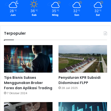
28
36
35
32
32
℃
℃
℃
℃
℃
Jum
Sab
Ming
Sen
Sel
Terpopuler
Tips Bisnis Sukses
Penyaluran KPR Subsidi
Menggunakan Broker
Didominasi FLPP
Forex dan Aplikasi Trading
28 Juli 2025
7 Oktober 2024