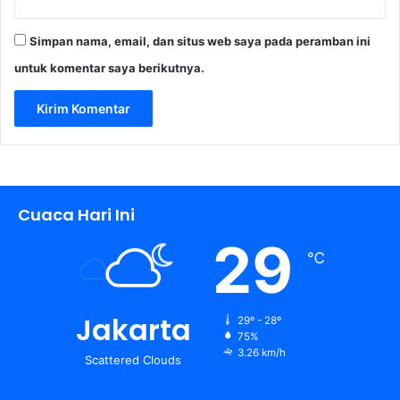
h
I
Simpan nama, email, dan situs web saya pada peramban ini
n
d
untuk komentar saya berikutnya.
o
n
e
s
i
a
Cuaca Hari Ini
29
℃
Jakarta
29º - 28º
75%
3.26 km/h
Scattered Clouds