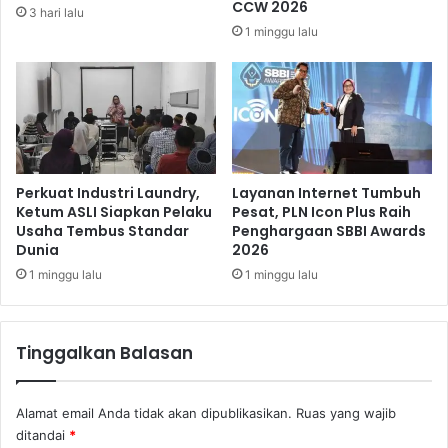
CCW 2026
3 hari lalu
i
a
1 minggu lalu
t
n
a
k
l
a
i
n
s
P
a
e
s
r
i
k
Perkuat Industri Laundry,
Layanan Internet Tumbuh
N
u
Ketum ASLI Siapkan Pelaku
Pesat, PLN Icon Plus Raih
a
Usaha Tembus Standar
Penghargaan SBBI Awards
a
Dunia
2026
s
t
i
I
1 minggu lalu
1 minggu lalu
o
n
n
f
a
r
Tinggalkan Balasan
l
a
s
t
Alamat email Anda tidak akan dipublikasikan.
Ruas yang wajib
r
ditandai
*
u