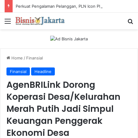
Perkuat Pengalaman Pelanggan, PLN Icon Plus Sabet Tiga Penghargaan CCW 2026
Menu
Ca
Home
/
Finansial
Finansial
Headline
AgenBRILink Dorong
Koperasi Desa/Kelurahan
Merah Putih Jadi Simpul
Keuangan Penggerak
Ekonomi Desa