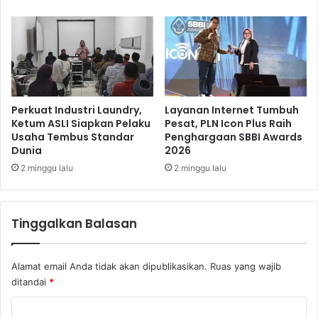
a
c
d
o
i
p
I
o
n
t
c
P
a
e
r
t
Perkuat Industri Laundry,
Layanan Internet Tumbuh
a
Ketum ASLI Siapkan Pelaku
Pesat, PLN Icon Plus Raih
u
Usaha Tembus Standar
Penghargaan SBBI Awards
n
g
Dunia
2026
I
a
n
s
2 minggu lalu
2 minggu lalu
v
e
s
Tinggalkan Balasan
t
o
r
Alamat email Anda tidak akan dipublikasikan.
Ruas yang wajib
ditandai
*
K