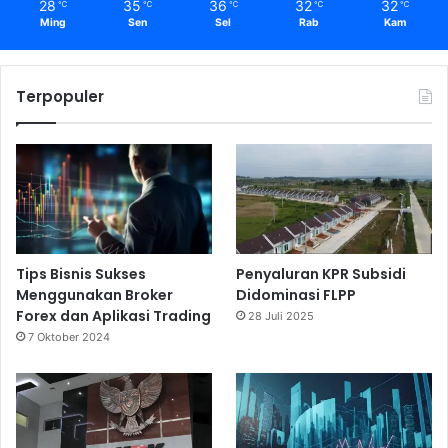
28
35
36
32
32
℃
℃
℃
℃
℃
Ming
Sen
Sel
Rab
Kam
Terpopuler
Tips Bisnis Sukses
Penyaluran KPR Subsidi
Menggunakan Broker
Didominasi FLPP
Forex dan Aplikasi Trading
28 Juli 2025
7 Oktober 2024