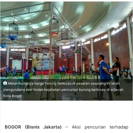
n
d
a
n
e
m
a
i
l
Melambungnya harga burung berkicau di pasaran sekarang ini telah
mengundang aksi tindak kejahatan pencurian burung berkicau di wilayah
Kota Bogor
BOGOR (Bisnis Jakarta)
– Aksi pencurian terhadap