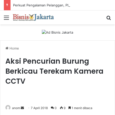
Perkuat Pengalaman Pelanggan, PLN Icon Plus Sabet Tiga Penghargaan CCW 2026
Menu
Ca
Home
Aksi Pencurian Burung
Berkicau Terekam Kamera
CCTV
anom
S
7 April 2018
0
9
1 menit dibaca
e