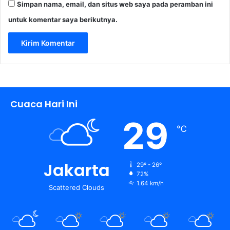
Simpan nama, email, dan situs web saya pada peramban ini
untuk komentar saya berikutnya.
Cuaca Hari Ini
29
℃
Jakarta
29º - 26º
72%
1.64 km/h
Scattered Clouds