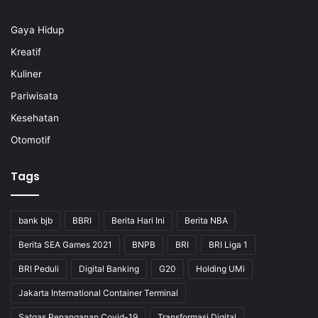
Gaya Hidup
Kreatif
Kuliner
Pariwisata
Kesehatan
Otomotif
Tags
bank bjb
BBRI
Berita Hari Ini
Berita NBA
Berita SEA Games 2021
BNPB
BRI
BRI Liga 1
BRI Peduli
Digital Banking
G20
Holding UMi
Jakarta International Container Terminal
Satgas Penanganan Covid-19
Transformasi Digital