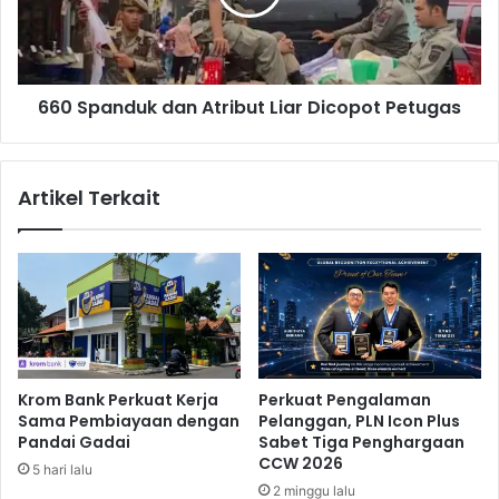
t
a
a
n
j
d
i
u
l
660 Spanduk dan Atribut Liar Dicopot Petugas
k
i
d
d
a
2
n
Artikel Terkait
b
A
u
t
a
r
t
i
K
b
a
u
r
t
a
L
w
i
Krom Bank Perkuat Kerja
Perkuat Pengalaman
a
a
Sama Pembiayaan dengan
Pelanggan, PLN Icon Plus
n
r
Pandai Gadai
Sabet Tiga Penghargaan
g
D
CCW 2026
5 hari lalu
j
i
2 minggu lalu