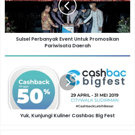
s
e
l
P
e
r
Sulsel Perbanyak Event Untuk Promosikan
b
Pariwisata Daerah
a
n
y
Y
a
u
k
k
E
,
v
K
e
u
n
n
t
j
U
u
n
Yuk, Kunjungi Kuliner Cashbac Big Fest
n
t
g
u
i
k
K