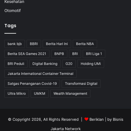
Kesehatan
Otomotif
Tags
bank bjb
BBRI
Berita Hari Ini
Berita NBA
Berita SEA Games 2021
BNPB
BRI
BRI Liga 1
BRI Peduli
Digital Banking
G20
Holding UMi
Jakarta International Container Terminal
Satgas Penanganan Covid-19
Transformasi Digital
Ultra Mikro
UMKM
Wealth Management
© Copyright 2026, All Rights Reserved |
Beriklan
| by
Bisnis
Jakarta Network