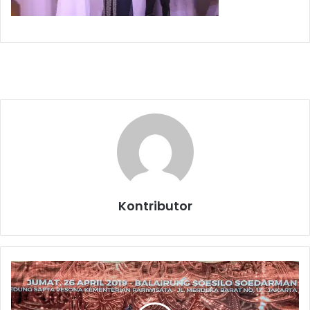
Kontributor
S
u
l