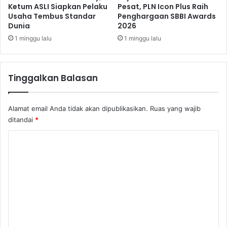
a
Ketum ASLI Siapkan Pelaku
Pesat, PLN Icon Plus Raih
Usaha Tembus Standar
Penghargaan SBBI Awards
e
Dunia
2026
r
a
1 minggu lalu
1 minggu lalu
h
Tinggalkan Balasan
Alamat email Anda tidak akan dipublikasikan.
Ruas yang wajib
ditandai
*
K
o
m
e
n
t