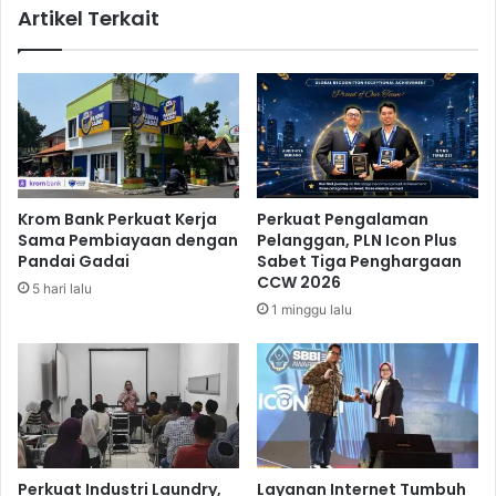
Artikel Terkait
P
u
r
l
o
i
m
n
o
e
s
r
i
C
k
a
a
s
Krom Bank Perkuat Kerja
Perkuat Pengalaman
n
h
Sama Pembiayaan dengan
Pelanggan, PLN Icon Plus
P
b
Pandai Gadai
Sabet Tiga Penghargaan
a
a
CCW 2026
5 hari lalu
r
c
1 minggu lalu
i
B
w
i
i
g
s
F
a
e
t
s
a
t
D
Perkuat Industri Laundry,
Layanan Internet Tumbuh