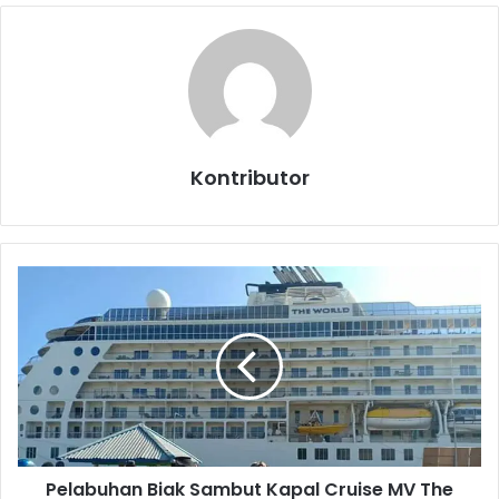
Kontributor
P
e
l
a
b
u
h
a
n
Pelabuhan Biak Sambut Kapal Cruise MV The
B