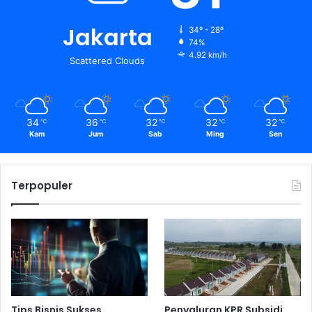
Jakarta
34º - 28º
74%
4.92 km/h
Scattered Clouds
34
36
32
32
32
℃
℃
℃
℃
℃
Kam
Jum
Sab
Ming
Sen
Terpopuler
Tips Bisnis Sukses
Penyaluran KPR Subsidi