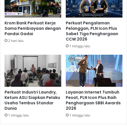
V
o
T
r
h
b
e
a
Krom Bank Perkuat Kerja
Perkuat Pengalaman
W
n
Sama Pembiayaan dengan
Pelanggan, PLN Icon Plus
o
K
Pandai Gadai
Sabet Tiga Penghargaan
r
e
CCW 2026
2 hari lalu
l
c
1 minggu lalu
d
e
l
a
k
a
a
n
B
Perkuat Industri Laundry,
Layanan Internet Tumbuh
u
Ketum ASLI Siapkan Pelaku
Pesat, PLN Icon Plus Raih
Usaha Tembus Standar
Penghargaan SBBI Awards
s
Dunia
2026
d
i
1 minggu lalu
1 minggu lalu
S
u