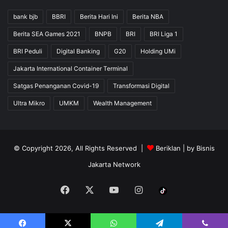
bank bjb
BBRI
Berita Hari Ini
Berita NBA
Berita SEA Games 2021
BNPB
BRI
BRI Liga 1
BRI Peduli
Digital Banking
G20
Holding UMi
Jakarta International Container Terminal
Satgas Penanganan Covid-19
Transformasi Digital
Ultra Mikro
UMKM
Wealth Management
© Copyright 2026, All Rights Reserved |
Beriklan
| by
Bisnis
Jakarta Network
Facebook
X
YouTube
Instagram
Tiktok