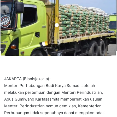
d
a
n
e
m
a
i
l
JAKARTA (Bisnisjakarta)-
Menteri Perhubungan Budi Karya Sumadi setelah
melakukan pertemuan dengan Menteri Perindustrian,
Agus Gumiwang Kartasasmita memperhatikan usulan
Menteri Perindustrian namun demikian, Kementerian
Perhubungan tidak sepenuhnya dapat mengakomodasi