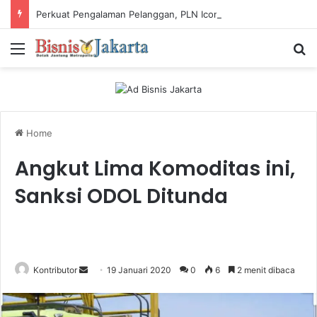
Perkuat Pengalaman Pelanggan, PLN Icon Plus Sabet Tiga Penghargaan CCW 2026
Menu
Ca
Home
Angkut Lima Komoditas ini,
Sanksi ODOL Ditunda
Kontributor
S
19 Januari 2020
0
6
2 menit dibaca
e
n