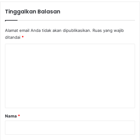
b
Tinggalkan Balasan
a
n
g
Alamat email Anda tidak akan dipublikasikan.
Ruas yang wajib
ditandai
*
K
o
m
e
n
t
a
r
Nama
*
*