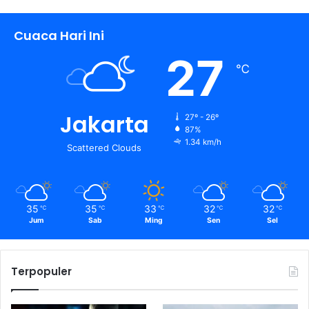
Cuaca Hari Ini
27
℃
Jakarta
27º - 26º
87%
1.34 km/h
Scattered Clouds
35
35
33
32
32
℃
℃
℃
℃
℃
Jum
Sab
Ming
Sen
Sel
Terpopuler