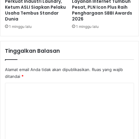
r
Perkuat Industri Laundry,
Layanan Internet Tumbuh
Ketum ASLI Siapkan Pelaku
Pesat, PLN Icon Plus Raih
B
Usaha Tembus Standar
Penghargaan SBBI Awards
a
Dunia
2026
l
i
1 minggu lalu
1 minggu lalu
k
Tinggalkan Balasan
Alamat email Anda tidak akan dipublikasikan.
Ruas yang wajib
ditandai
*
K
o
m
e
n
t