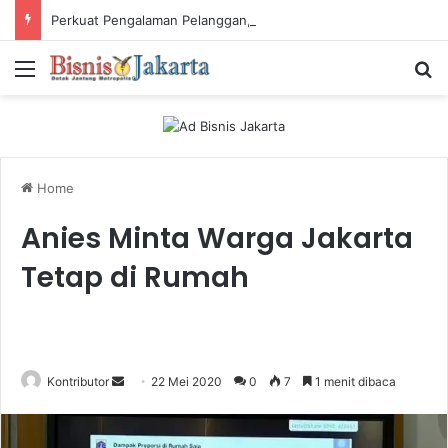
Perkuat Pengalaman Pelanggan, PLN Icon Plus Sabet Tiga Penghargaan CCW 2026
Menu
Ca
Home
Anies Minta Warga Jakarta
Tetap di Rumah
Kontributor
S
22 Mei 2020
0
7
1 menit dibaca
e
n