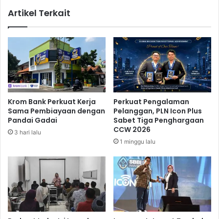
r
a
Artikel Terkait
i
a
M
n
i
P
n
e
g
m
g
u
u
d
i
k
Krom Bank Perkuat Kerja
Perkuat Pengalaman
D
Sama Pembiayaan dengan
Pelanggan, PLN Icon Plus
i
Pandai Gadai
Sabet Tiga Penghargaan
p
CCW 2026
3 hari lalu
a
1 minggu lalu
k
s
a
P
u
t
a