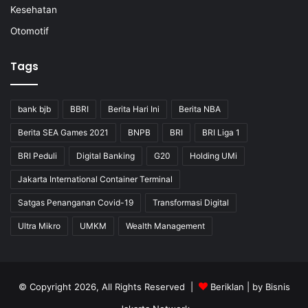
Kesehatan
Otomotif
Tags
bank bjb
BBRI
Berita Hari Ini
Berita NBA
Berita SEA Games 2021
BNPB
BRI
BRI Liga 1
BRI Peduli
Digital Banking
G20
Holding UMi
Jakarta International Container Terminal
Satgas Penanganan Covid-19
Transformasi Digital
Ultra Mikro
UMKM
Wealth Management
© Copyright 2026, All Rights Reserved |
Beriklan
| by
Bisnis