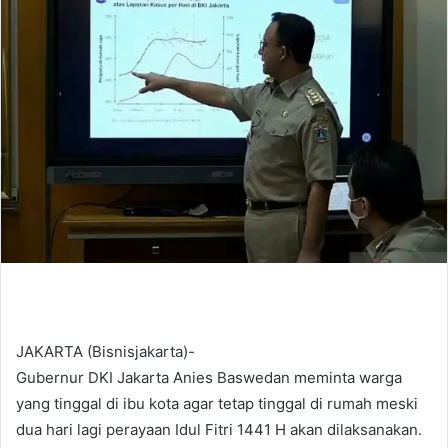
d
a
n
e
m
a
i
l
JAKARTA (Bisnisjakarta)-
Gubernur DKI Jakarta Anies Baswedan meminta warga
yang tinggal di ibu kota agar tetap tinggal di rumah meski
dua hari lagi perayaan Idul Fitri 1441 H akan dilaksanakan.