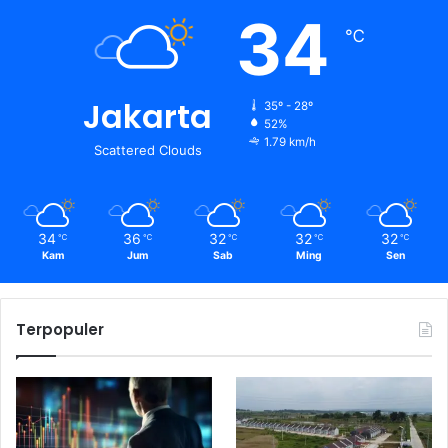
34
℃
Jakarta
35º - 28º
52%
1.79 km/h
Scattered Clouds
34
36
32
32
32
℃
℃
℃
℃
℃
Kam
Jum
Sab
Ming
Sen
Terpopuler