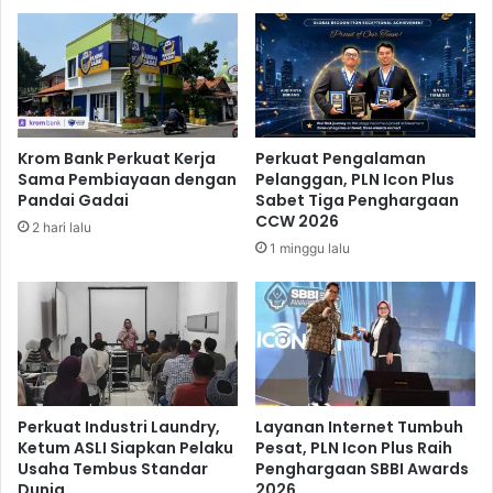
i
a
s
t
n
a
i
n
s
,
,
I
M
n
Krom Bank Perkuat Kerja
Perkuat Pengalaman
a
i
Sama Pembiayaan dengan
Pelanggan, PLN Icon Plus
s
S
Pandai Gadai
Sabet Tiga Penghargaan
u
a
CCW 2026
2 hari lalu
k
n
1 minggu lalu
i
k
L
s
a
i
y
n
a
y
n
a
a
n
Perkuat Industri Laundry,
Layanan Internet Tumbuh
L
Ketum ASLI Siapkan Pelaku
Pesat, PLN Icon Plus Raih
Usaha Tembus Standar
Penghargaan SBBI Awards
o
Dunia
2026
g