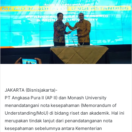
d
a
n
e
m
a
i
l
JAKARTA (Bisnisjakarta)-
PT Angkasa Pura II (AP II) dan Monash University
menandatangani nota kesepahaman (Memorandum of
Understanding/MoU) di bidang riset dan akademik. Hal ini
merupakan tindak lanjut dari penandatanganan nota
kesepahaman sebelumnya antara Kementerian