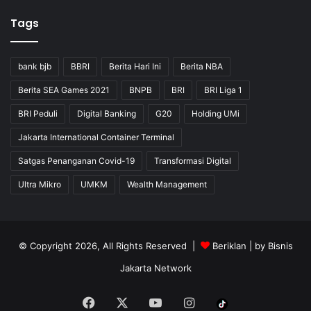
Tags
bank bjb
BBRI
Berita Hari Ini
Berita NBA
Berita SEA Games 2021
BNPB
BRI
BRI Liga 1
BRI Peduli
Digital Banking
G20
Holding UMi
Jakarta International Container Terminal
Satgas Penanganan Covid-19
Transformasi Digital
Ultra Mikro
UMKM
Wealth Management
© Copyright 2026, All Rights Reserved |
Beriklan
| by
Bisnis
Jakarta Network
Facebook
X
YouTube
Instagram
Tiktok