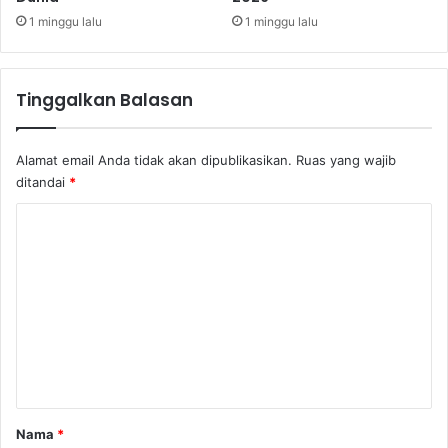
i
1 minggu lalu
1 minggu lalu
s
t
i
Tinggalkan Balasan
k
d
a
Alamat email Anda tidak akan dipublikasikan.
Ruas yang wajib
n
ditandai
*
D
i
K
s
o
t
r
m
i
e
b
u
n
s
t
i
a
r
Nama
*