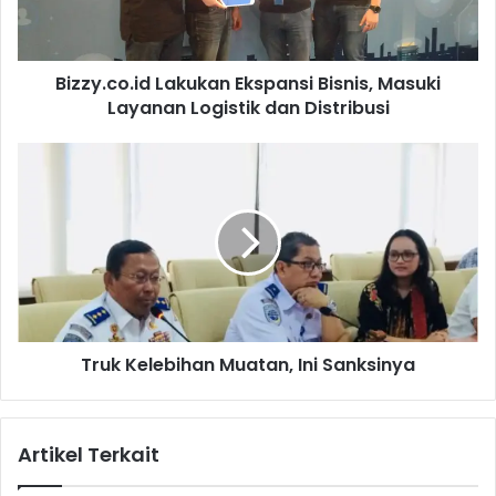
c
o
.
Bizzy.co.id Lakukan Ekspansi Bisnis, Masuki
i
Layanan Logistik dan Distribusi
d
L
a
T
k
r
u
u
k
k
a
K
n
e
E
l
k
e
s
b
p
Truk Kelebihan Muatan, Ini Sanksinya
i
a
h
n
a
s
n
Artikel Terkait
i
M
B
u