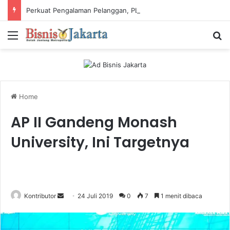
Perkuat Pengalaman Pelanggan, PLN Icon Plus Sabet Tiga Penghargaan CCW 2026
Menu
Ca
Home
AP II Gandeng Monash
University, Ini Targetnya
Kontributor
S
24 Juli 2019
0
7
1 menit dibaca
e
n