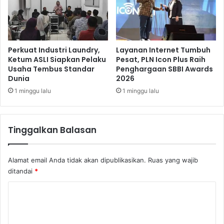
n
a
g
l
u
P
n
e
M
n
Perkuat Industri Laundry,
Layanan Internet Tumbuh
u
u
Ketum ASLI Siapkan Pelaku
Pesat, PLN Icon Plus Raih
s
Usaha Tembus Standar
Penghargaan SBBI Awards
h
Dunia
2026
e
i
u
P
1 minggu lalu
1 minggu lalu
m
e
P
r
e
s
Tinggalkan Balasan
r
y
s
a
i
r
Alamat email Anda tidak akan dipublikasikan.
Ruas yang wajib
j
a
ditandai
*
a
t
a
K
n
o
M
S
m