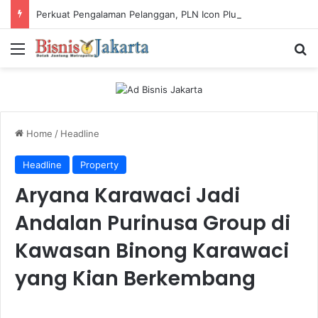
Perkuat Pengalaman Pelanggan, PLN Icon Plus Sabet Tiga Penghargaan CCW 2026
Menu
Ca
Home
/
Headline
Headline
Property
Aryana Karawaci Jadi
Andalan Purinusa Group di
Kawasan Binong Karawaci
yang Kian Berkembang