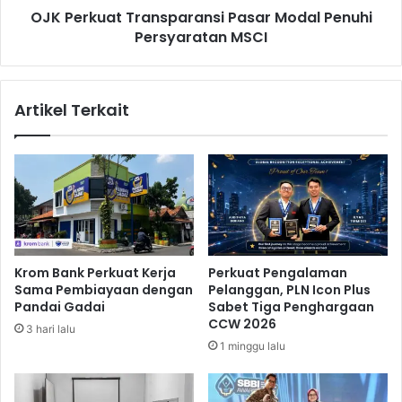
i
OJK Perkuat Transparansi Pasar Modal Penuhi
t
J
Persyaratan MSCI
T
P
r
O
a
J
n
Artikel Terkait
I
s
S
p
-
a
A
r
n
a
c
n
o
s
l
i
a
P
Krom Bank Perkuat Kerja
Perkuat Pengalaman
k
a
Sama Pembiayaan dengan
Pelanggan, PLN Icon Plus
a
s
Pandai Gadai
Sabet Tiga Penghargaan
n
a
CCW 2026
3 hari lalu
D
r
1 minggu lalu
i
M
b
o
a
d