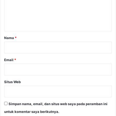
C
e
I
n
t
a
r
Nama
*
*
Email
*
Situs Web
Simpan nama, email, dan situs web saya pada peramban ini
untuk komentar saya berikutnya.