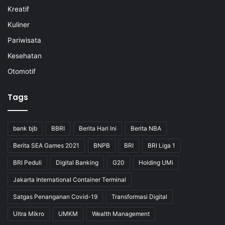
Kreatif
Kuliner
Pariwisata
Kesehatan
Otomotif
Tags
bank bjb
BBRI
Berita Hari Ini
Berita NBA
Berita SEA Games 2021
BNPB
BRI
BRI Liga 1
BRI Peduli
Digital Banking
G20
Holding UMi
Jakarta International Container Terminal
Satgas Penanganan Covid-19
Transformasi Digital
Ultra Mikro
UMKM
Wealth Management