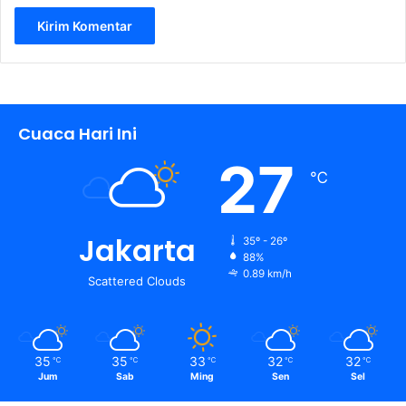
Cuaca Hari Ini
27
℃
Jakarta
35º - 26º
88%
0.89 km/h
Scattered Clouds
35
35
33
32
32
℃
℃
℃
℃
℃
Jum
Sab
Ming
Sen
Sel