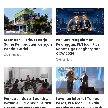
g
i
a
n
r
g
P
S
S
P
B
C
B
G
a
u
Krom Bank Perkuat Kerja
Perkuat Pengalaman
k
g
Sama Pembiayaan dengan
Pelanggan, PLN Icon Plus
a
a
Pandai Gadai
Sabet Tiga Penghargaan
n
t
CCW 2026
21 jam lalu
D
J
6 hari lalu
i
I
t
C
u
T
t
,
u
I
p
n
i
P
Perkuat Industri Laundry,
Layanan Internet Tumbuh
e
Ketum ASLI Siapkan Pelaku
Pesat, PLN Icon Plus Raih
Usaha Tembus Standar
Penghargaan SBBI Awards
r