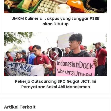
l
i
n
UMKM Kuliner di Jakpus yang Langgar PSBB
e
akan Ditutup
r
d
i
P
J
e
a
k
k
e
p
r
u
j
s
a
y
O
a
u
n
Pekerja Outsourcing SPC Gugat JICT, Ini
t
g
Pernyataan Saksi Ahli Manajemen
s
L
o
a
u
n
r
Artikel Terkait
g
c