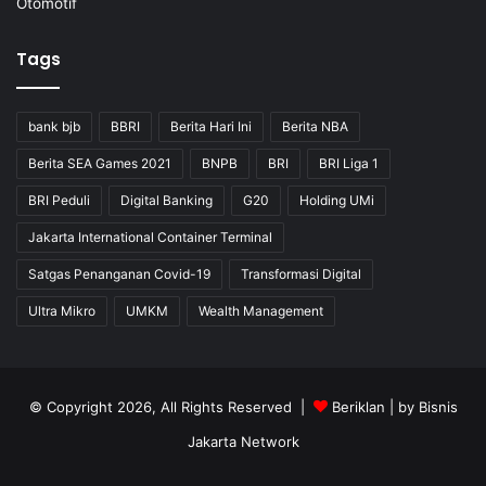
Otomotif
Tags
bank bjb
BBRI
Berita Hari Ini
Berita NBA
Berita SEA Games 2021
BNPB
BRI
BRI Liga 1
BRI Peduli
Digital Banking
G20
Holding UMi
Jakarta International Container Terminal
Satgas Penanganan Covid-19
Transformasi Digital
Ultra Mikro
UMKM
Wealth Management
© Copyright 2026, All Rights Reserved |
Beriklan
| by
Bisnis
Jakarta Network