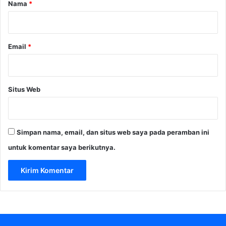
r
Nama
*
e
*
m
e
n
Email
*
Situs Web
Simpan nama, email, dan situs web saya pada peramban ini
untuk komentar saya berikutnya.