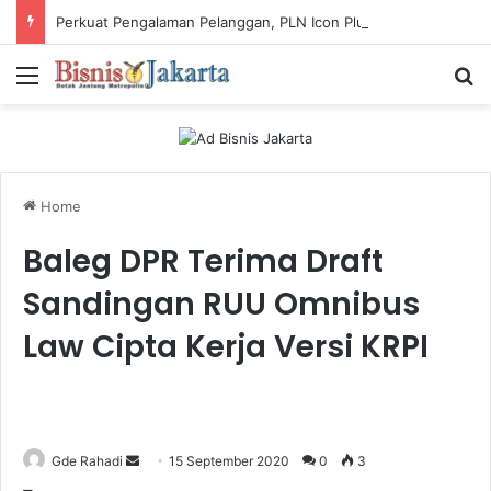
Perkuat Pengalaman Pelanggan, PLN Icon Plus Sabet Tiga Penghargaan CCW 2026
Menu
Ca
Home
Baleg DPR Terima Draft
Sandingan RUU Omnibus
Law Cipta Kerja Versi KRPI
Gde Rahadi
S
15 September 2020
0
3
e