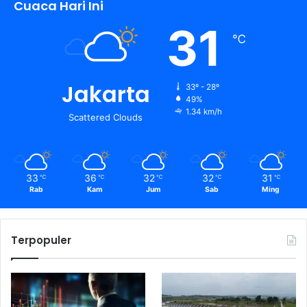
Cuaca Hari Ini
31
℃
Jakarta
33º - 28º
49%
1.34 km/h
Scattered Clouds
33
36
32
32
31
℃
℃
℃
℃
℃
Rab
Kam
Jum
Sab
Ming
Terpopuler