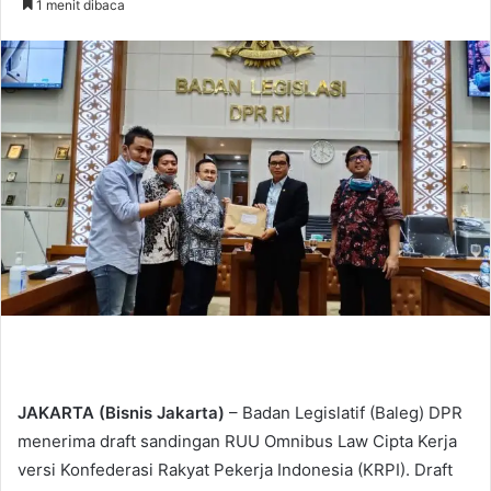
1 menit dibaca
n
d
a
n
e
m
a
i
l
JAKARTA (Bisnis Jakarta)
– Badan Legislatif (Baleg) DPR
menerima draft sandingan RUU Omnibus Law Cipta Kerja
versi Konfederasi Rakyat Pekerja Indonesia (KRPI). Draft