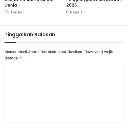
Dunia
2026
n
y
6 hari lalu
6 hari lalu
a
t
a
Tinggalkan Balasan
a
n
S
Alamat email Anda tidak akan dipublikasikan.
Ruas yang wajib
a
ditandai
*
k
s
K
i
o
A
h
m
l
e
i
M
n
a
t
n
a
a
j