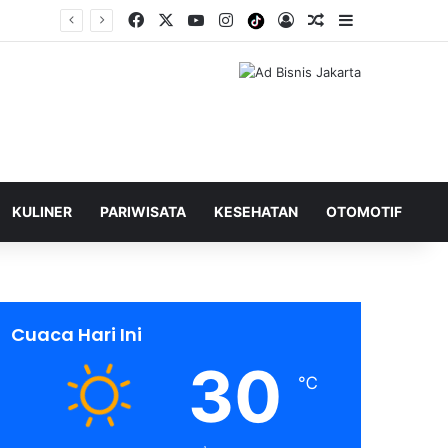
Facebook
X
YouTube
Instagram
Tiktok
Log In
Shuffle Berita
Sidebar
KULINER
PARIWISATA
KESEHATAN
OTOMOTIF
Cuaca Hari Ini
30
℃