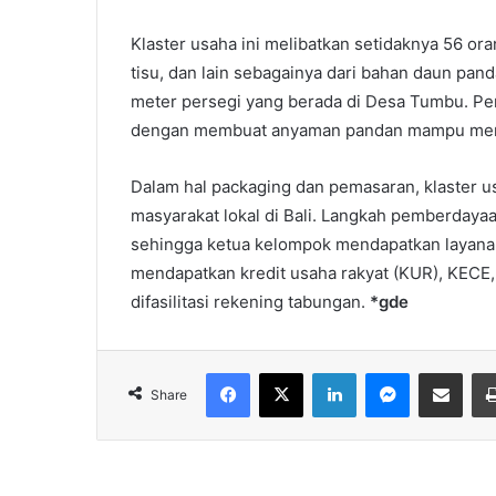
Klaster usaha ini melibatkan setidaknya 56 ora
tisu, dan lain sebagainya dari bahan daun pand
meter persegi yang berada di Desa Tumbu. P
dengan membuat anyaman pandan mampu mem
Dalam hal packaging dan pemasaran, klaster usa
masyarakat lokal di Bali. Langkah pemberdaya
sehingga ketua kelompok mendapatkan layan
mendapatkan kredit usaha rakyat (KUR), KECE,
difasilitasi rekening tabungan.
*gde
Facebook
X
LinkedIn
Messenger
Share via Email
Share