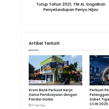
Tutup Tahun 2021, TNI AL Gagalkan
n
Penyelundupan Penyu Hijau
2
0
2
1
,
T
N
Artikel Terkait
I
A
L
G
a
g
a
l
k
Krom Bank Perkuat Kerja
Perkuat P
a
Sama Pembiayaan dengan
Pelanggan,
n
Pandai Gadai
Sabet Tig
P
CCW 2026
3 hari lalu
e