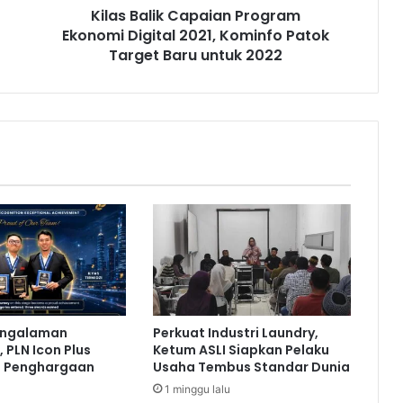
Kilas Balik Capaian Program
k
Ekonomi Digital 2021, Kominfo Patok
C
a
Target Baru untuk 2022
p
a
i
a
n
P
r
o
g
r
a
m
E
k
engalaman
Perkuat Industri Laundry,
o
 PLN Icon Plus
Ketum ASLI Siapkan Pelaku
n
a Penghargaan
Usaha Tembus Standar Dunia
o
1 minggu lalu
m