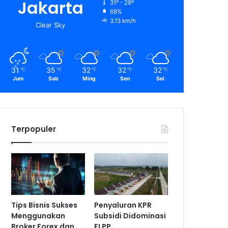
Jakarta
31º - 28º
68%
3.13 km/h
Clear Sky
31
35
32
32
32
℃
℃
℃
℃
℃
Jum
Sab
Ming
Sen
Sel
Terpopuler
Tips Bisnis Sukses
Penyaluran KPR
Menggunakan
Subsidi Didominasi
Broker Forex dan
FLPP