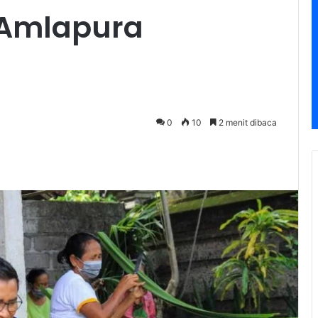
Amlapura
0
10
2 menit dibaca