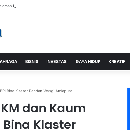
alaman Pelanggan, PLN Icon Plus Sabet Tiga Penghargaan CCW 2026
AHRAGA
BISNIS
INVESTASI
GAYA HIDUP
KREATIF
I Bina Klaster Pandan Wangi Amlapura
MKM dan Kaum
Bina Klaster