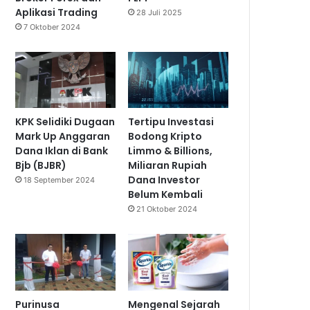
Aplikasi Trading
28 Juli 2025
7 Oktober 2024
KPK Selidiki Dugaan
Tertipu Investasi
Mark Up Anggaran
Bodong Kripto
Dana Iklan di Bank
Limmo & Billions,
Bjb (BJBR)
Miliaran Rupiah
Dana Investor
18 September 2024
Belum Kembali
21 Oktober 2024
Purinusa
Mengenal Sejarah