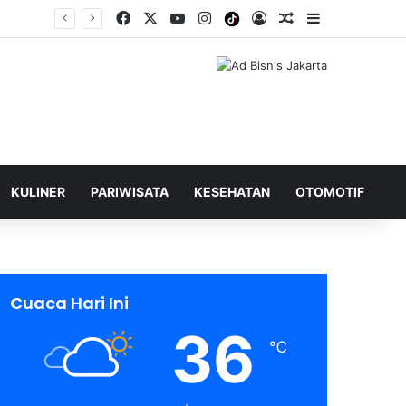
Facebook
X
YouTube
Instagram
Tiktok
Log In
Shuffle Berita
Sidebar
KULINER
PARIWISATA
KESEHATAN
OTOMOTIF
Cuaca Hari Ini
36
℃