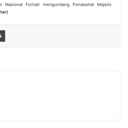
um Nasional Forhati mengundang Penasehat Majelis
har)
Print