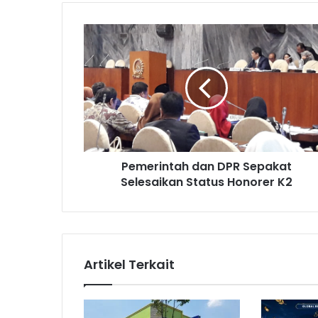
P
e
m
e
r
i
n
t
a
Pemerintah dan DPR Sepakat
h
Selesaikan Status Honorer K2
d
a
n
D
P
R
Artikel Terkait
S
e
p
a