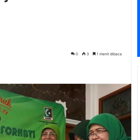
0
3
1 menit dibaca