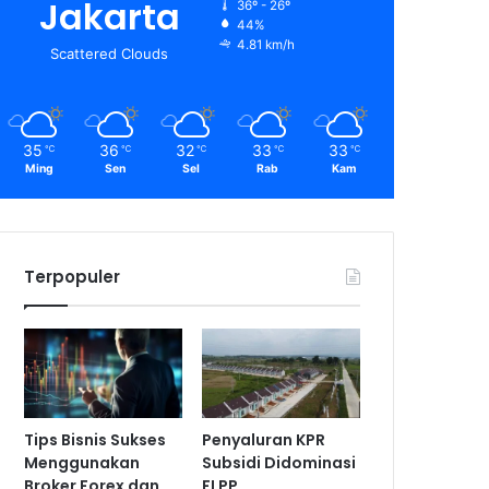
Jakarta
36º - 26º
44%
4.81 km/h
Scattered Clouds
35
36
32
33
33
℃
℃
℃
℃
℃
Ming
Sen
Sel
Rab
Kam
Terpopuler
Tips Bisnis Sukses
Penyaluran KPR
Menggunakan
Subsidi Didominasi
Broker Forex dan
FLPP