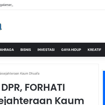
galaman Pelanggan, PLN Icon Plus Sabet Tiga Penghargaan CCW 2026
AHRAGA
BISNIS
INVESTASI
GAYA HIDUP
KREATIF
Kesejahteraan Kaum Dhuafa
DPR, FORHATI
sejahteraan Kaum