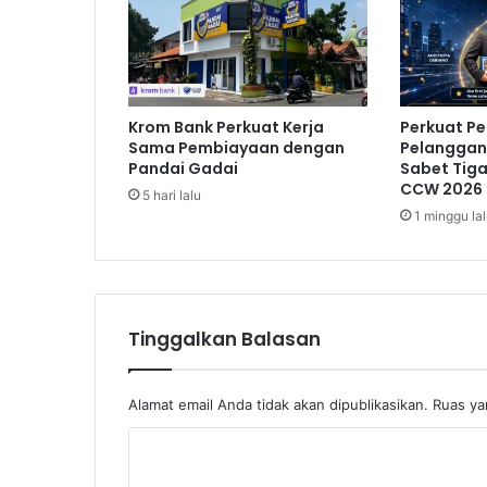
k
a
t
S
e
Krom Bank Perkuat Kerja
Perkuat P
l
Sama Pembiayaan dengan
Pelanggan,
e
Pandai Gadai
Sabet Tig
s
CCW 2026
5 hari lalu
a
1 minggu la
i
k
a
n
S
Tinggalkan Balasan
t
a
t
Alamat email Anda tidak akan dipublikasikan.
Ruas ya
u
s
K
H
o
o