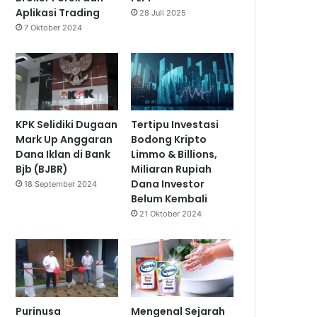
Aplikasi Trading
28 Juli 2025
7 Oktober 2024
KPK Selidiki Dugaan
Tertipu Investasi
Mark Up Anggaran
Bodong Kripto
Dana Iklan di Bank
Limmo & Billions,
Bjb (BJBR)
Miliaran Rupiah
Dana Investor
18 September 2024
Belum Kembali
21 Oktober 2024
Purinusa
Mengenal Sejarah