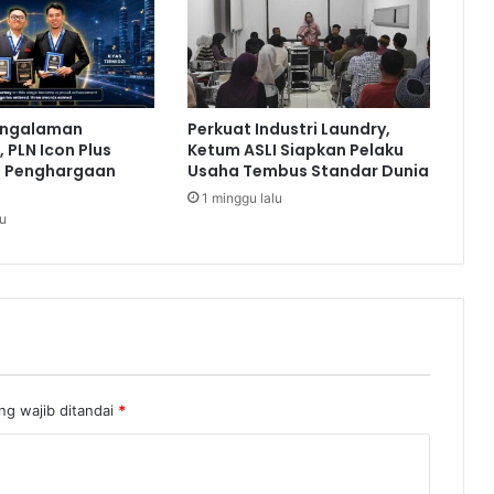
g
a
d
u
a
engalaman
Perkuat Industri Laundry,
n
 PLN Icon Plus
Ketum ASLI Siapkan Pelaku
T
a Penghargaan
Usaha Tembus Standar Dunia
H
1 minggu lalu
R
lu
ng wajib ditandai
*