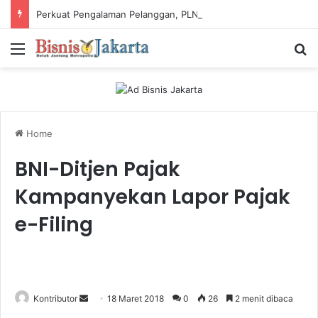
Perkuat Pengalaman Pelanggan, PLN Icon Plus Sabet Tiga Penghargaan CCW 2026
Menu
Ca
Home
BNI-Ditjen Pajak
Kampanyekan Lapor Pajak
e-Filing
Kontributor
S
18 Maret 2018
0
26
2 menit dibaca
e