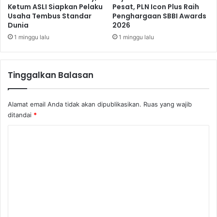
n
Ketum ASLI Siapkan Pelaku
Pesat, PLN Icon Plus Raih
Usaha Tembus Standar
Penghargaan SBBI Awards
g
Dunia
2026
M
a
1 minggu lalu
1 minggu lalu
t
t
a
Tinggalkan Balasan
F
a
i
Alamat email Anda tidak akan dipublikasikan.
Ruas yang wajib
r
ditandai
*
K
o
m
e
n
t