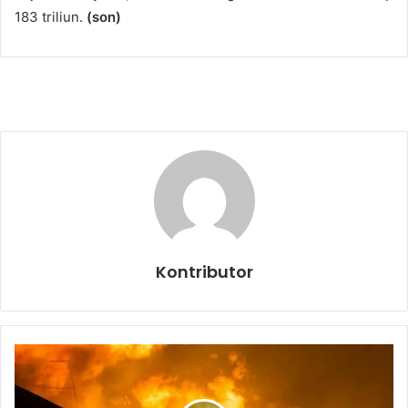
183 triliun.
(son)
Kontributor
S
e
b