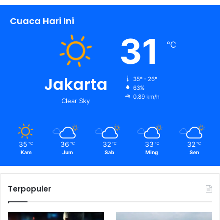
Cuaca Hari Ini
31
℃
Jakarta
35º - 26º
63%
0.89 km/h
Clear Sky
35
36
32
33
32
℃
℃
℃
℃
℃
Kam
Jum
Sab
Ming
Sen
Terpopuler