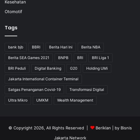
Kesehatan
Otomotif
Tags
bank bjb
BBRI
Berita Hari Ini
Berita NBA
Berita SEA Games 2021
BNPB
BRI
BRI Liga 1
BRI Peduli
Digital Banking
G20
Holding UMi
Jakarta International Container Terminal
Satgas Penanganan Covid-19
Transformasi Digital
Ultra Mikro
UMKM
Wealth Management
© Copyright 2026, All Rights Reserved |
Beriklan
| by
Bisnis
Jakarta Network