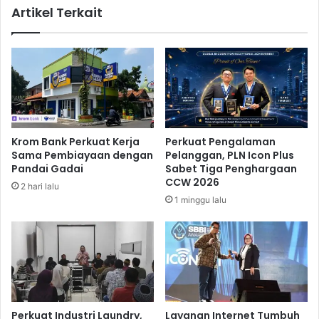
Artikel Terkait
r
k
b
a
a
n
k
W
a
i
r
s
a
t
a
Krom Bank Perkuat Kerja
Perkuat Pengalaman
B
Sama Pembiayaan dengan
Pelanggan, PLN Icon Plus
e
Pandai Gadai
Sabet Tiga Penghargaan
l
CCW 2026
2 hari lalu
a
1 minggu lalu
n
j
a
d
i
A
j
a
Perkuat Industri Laundry,
Layanan Internet Tumbuh