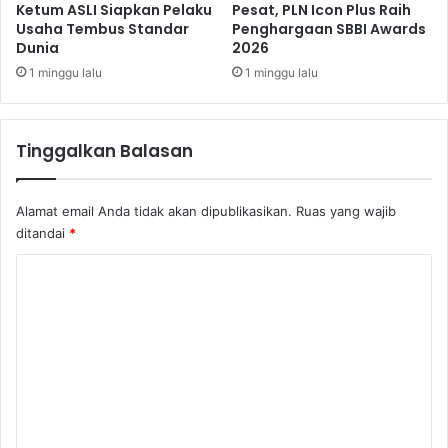
s
Ketum ASLI Siapkan Pelaku
Pesat, PLN Icon Plus Raih
Usaha Tembus Standar
Penghargaan SBBI Awards
a
Dunia
2026
s
i
1 minggu lalu
1 minggu lalu
I
n
v
Tinggalkan Balasan
e
s
t
Alamat email Anda tidak akan dipublikasikan.
Ruas yang wajib
a
ditandai
*
s
i
K
o
m
e
n
t