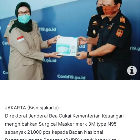
d
a
n
e
m
a
i
l
JAKARTA (Bisnisjakarta)-
Direktorat Jenderal Bea Cukai Kementerian Keuangan
menghibahkan Surgical Masker merk 3M type N95
sebanyak 21.000 pcs kepada Badan Nasional