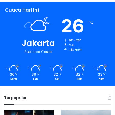
Cuaca Hari Ini
26
℃
Jakarta
26º - 26º
74%
1.88 km/h
Scattered Clouds
36
36
32
32
33
℃
℃
℃
℃
℃
Ming
Sen
Sel
Rab
Kam
Terpopuler