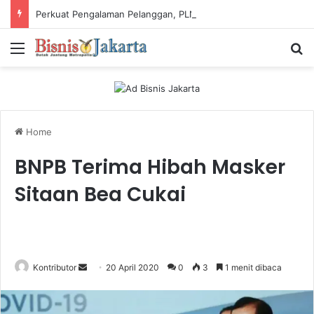
Perkuat Pengalaman Pelanggan, PLN Icon Plus Sabet Tiga Penghargaan CCW 2026
Menu
Ca
Home
BNPB Terima Hibah Masker
Sitaan Bea Cukai
Kontributor
S
20 April 2020
0
3
1 menit dibaca
e
n