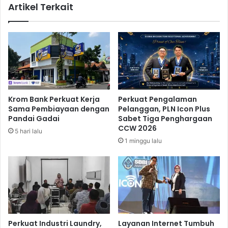
Artikel Terkait
e
P
r
o
i
t
m
e
a
n
S
s
e
i
m
P
b
e
Krom Bank Perkuat Kerja
Perkuat Pengalaman
a
n
Sama Pembiayaan dengan
Pelanggan, PLN Icon Plus
k
u
Pandai Gadai
Sabet Tiga Penghargaan
o
r
CCW 2026
5 hari lalu
u
1 minggu lalu
n
a
n
R
e
a
l
i
Perkuat Industri Laundry,
Layanan Internet Tumbuh