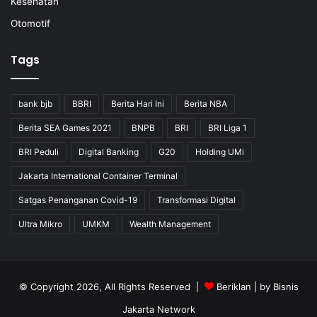
Kesehatan
Otomotif
Tags
bank bjb
BBRI
Berita Hari Ini
Berita NBA
Berita SEA Games 2021
BNPB
BRI
BRI Liga 1
BRI Peduli
Digital Banking
G20
Holding UMi
Jakarta International Container Terminal
Satgas Penanganan Covid-19
Transformasi Digital
Ultra Mikro
UMKM
Wealth Management
© Copyright 2026, All Rights Reserved |
Beriklan
| by
Bisnis
Jakarta Network