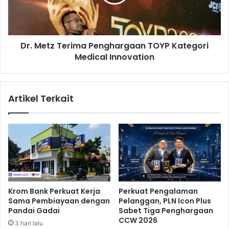
l
t
u
z
s
T
i
e
Dr. Metz Terima Penghargaan TOYP Kategori
A
r
t
Medical Innovation
i
a
m
s
a
i
P
Artikel Terkait
D
e
e
n
f
g
l
h
a
a
s
r
i
g
a
a
Krom Bank Perkuat Kerja
Perkuat Pengalaman
n
Sama Pembiayaan dengan
Pelanggan, PLN Icon Plus
T
Pandai Gadai
Sabet Tiga Penghargaan
O
CCW 2026
3 hari lalu
Y