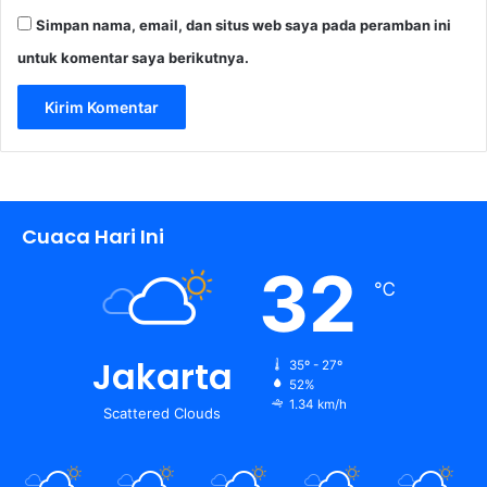
Simpan nama, email, dan situs web saya pada peramban ini
untuk komentar saya berikutnya.
Cuaca Hari Ini
32
℃
Jakarta
35º - 27º
52%
1.34 km/h
Scattered Clouds