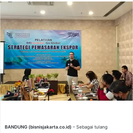
n
d
a
n
e
m
a
i
l
BANDUNG (bisnisjakarta.co.id)
– Sebagai tulang