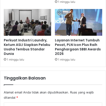
1 minggu lalu
P
K
a
t
e
g
o
r
Perkuat Industri Laundry,
Layanan Internet Tumbuh
i
Ketum ASLI Siapkan Pelaku
Pesat, PLN Icon Plus Raih
Usaha Tembus Standar
Penghargaan SBBI Awards
M
Dunia
2026
e
d
1 minggu lalu
1 minggu lalu
i
c
a
Tinggalkan Balasan
l
I
n
Alamat email Anda tidak akan dipublikasikan.
Ruas yang wajib
n
ditandai
*
o
v