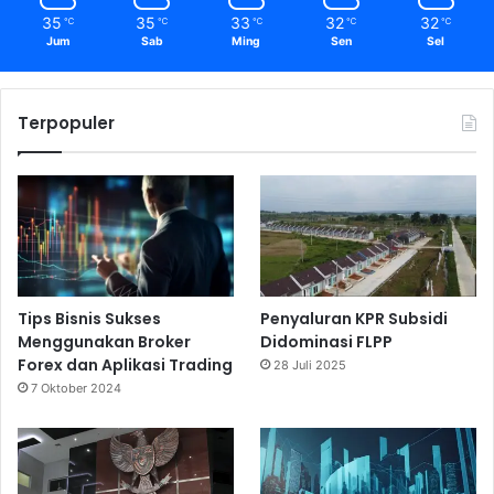
35
35
33
32
32
℃
℃
℃
℃
℃
Jum
Sab
Ming
Sen
Sel
Terpopuler
Tips Bisnis Sukses
Penyaluran KPR Subsidi
Menggunakan Broker
Didominasi FLPP
Forex dan Aplikasi Trading
28 Juli 2025
7 Oktober 2024