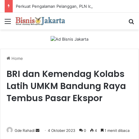
Perkuat Pengalaman Pelanggan, PLN Icon Plus Sabet Tiga Penghargaan CCW 2026
Menu
Ca
Home
BRI dan Kemendag Kolabs
Latih UMKM Bandung Raya
Tembus Pasar Ekspor
Gde Rahadi
S
4 Oktober 2023
0
4
1 menit dibaca
e