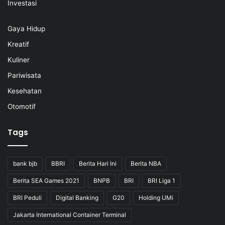
Investasi
Gaya Hidup
Kreatif
Kuliner
Pariwisata
Kesehatan
Otomotif
Tags
bank bjb
BBRI
Berita Hari Ini
Berita NBA
Berita SEA Games 2021
BNPB
BRI
BRI Liga 1
BRI Peduli
Digital Banking
G20
Holding UMi
Jakarta International Container Terminal