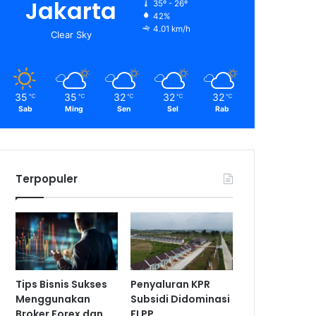
Jakarta
35º - 26º
42%
4.01 km/h
Clear Sky
35
35
32
32
32
℃
℃
℃
℃
℃
Sab
Ming
Sen
Sel
Rab
Terpopuler
Tips Bisnis Sukses
Penyaluran KPR
Menggunakan
Subsidi Didominasi
Broker Forex dan
FLPP