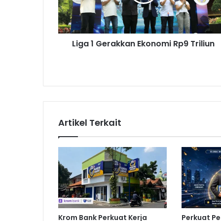
G
e
r
a
Liga 1 Gerakkan Ekonomi Rp9 Triliun
k
k
a
n
E
k
o
n
Artikel Terkait
o
m
i
R
p
9
T
r
i
Krom Bank Perkuat Kerja
Perkuat P
l