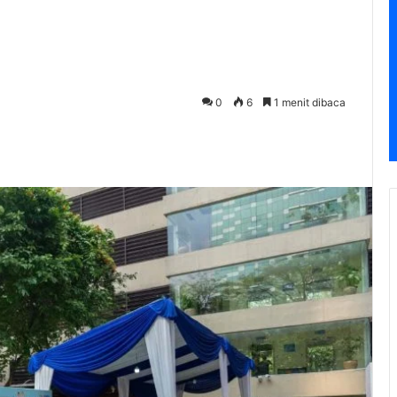
0
6
1 menit dibaca