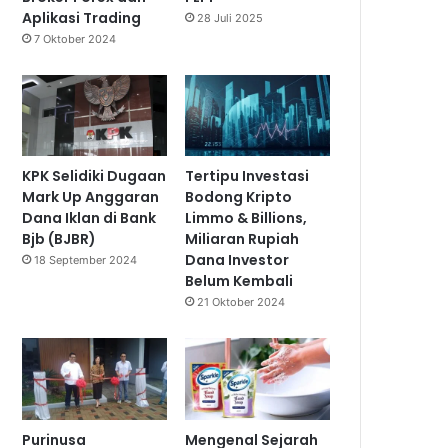
Aplikasi Trading
28 Juli 2025
7 Oktober 2024
KPK Selidiki Dugaan
Tertipu Investasi
Mark Up Anggaran
Bodong Kripto
Dana Iklan di Bank
Limmo & Billions,
Bjb (BJBR)
Miliaran Rupiah
Dana Investor
18 September 2024
Belum Kembali
21 Oktober 2024
Purinusa
Mengenal Sejarah