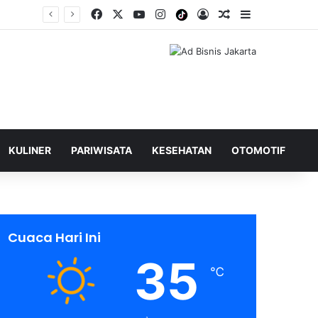
Facebook
X
YouTube
Instagram
Tiktok
Log In
Shuffle Berita
Sidebar
KULINER
PARIWISATA
KESEHATAN
OTOMOTIF
Cuaca Hari Ini
35
℃