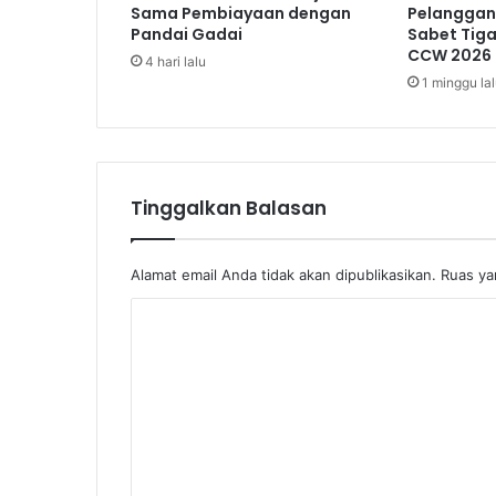
Sama Pembiayaan dengan
Pelanggan,
i
Pandai Gadai
Sabet Tig
u
CCW 2026
4 hari lalu
n
1 minggu la
Tinggalkan Balasan
Alamat email Anda tidak akan dipublikasikan.
Ruas ya
K
o
m
e
n
t