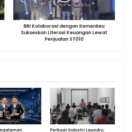
l
a
b
o
BRI Kolaborasi dengan Kemenkeu
r
Sukseskan Literasi Keuangan Lewat
a
s
Penjualan ST010
i
d
e
n
g
a
n
K
e
m
e
n
k
e
engalaman
Perkuat Industri Laundry,
u