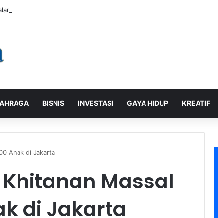
alaman Pelanggan, PLN Icon Plus Sabet Tiga Penghargaan CCW 2026
AHRAGA
BISNIS
INVESTASI
GAYA HIDUP
KREATIF
00 Anak di Jakarta
r Khitanan Massal
k di Jakarta