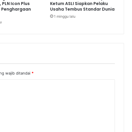
 PLN Icon Plus
Ketum ASLI Siapkan Pelaku
S
a Penghargaan
Usaha Tembus Standar Dunia
u
1 minggu lalu
k
lu
s
e
s
k
a
n
L
i
t
ng wajib ditandai
*
e
r
a
s
i
K
e
u
a