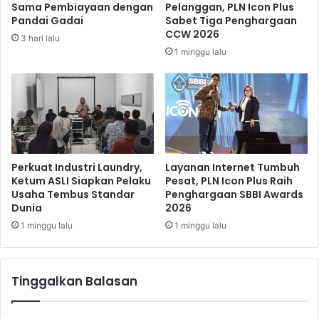
Sama Pembiayaan dengan
Pelanggan, PLN Icon Plus
a
Pandai Gadai
Sabet Tiga Penghargaan
h
CCW 2026
3 hari lalu
A
1 minggu lalu
k
s
e
s
M
e
n
u
Perkuat Industri Laundry,
Layanan Internet Tumbuh
j
Ketum ASLI Siapkan Pelaku
Pesat, PLN Icon Plus Raih
Usaha Tembus Standar
Penghargaan SBBI Awards
u
Dunia
2026
B
1 minggu lalu
1 minggu lalu
a
n
d
Tinggalkan Balasan
a
r
a