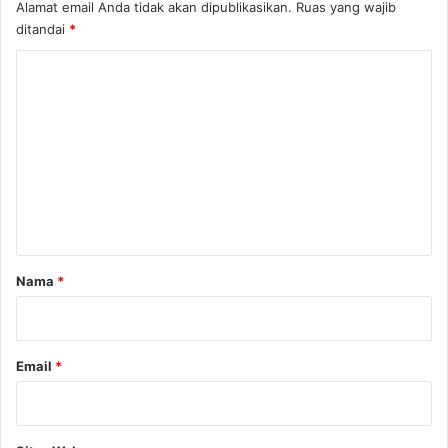
Alamat email Anda tidak akan dipublikasikan.
Ruas yang wajib
ditandai
*
K
o
m
e
n
t
a
r
Nama
*
*
Email
*