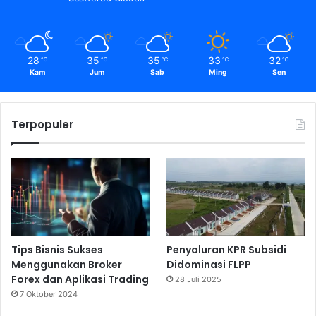
28
35
35
33
32
℃
℃
℃
℃
℃
Kam
Jum
Sab
Ming
Sen
Terpopuler
Tips Bisnis Sukses
Penyaluran KPR Subsidi
Menggunakan Broker
Didominasi FLPP
Forex dan Aplikasi Trading
28 Juli 2025
7 Oktober 2024