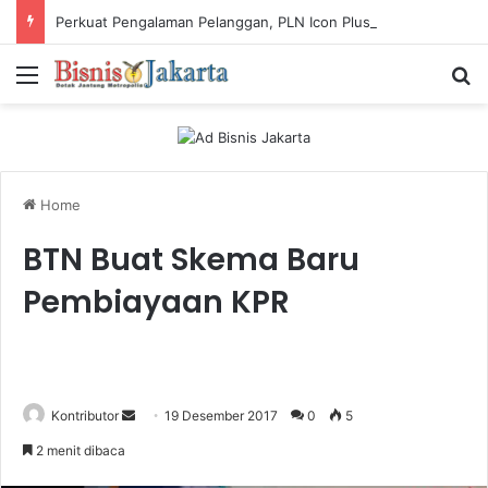
Perkuat Pengalaman Pelanggan, PLN Icon Plus Sabet Tiga Penghargaan CCW 2026
Menu
Ca
Home
BTN Buat Skema Baru
Pembiayaan KPR
Kontributor
S
19 Desember 2017
0
5
e
2 menit dibaca
n