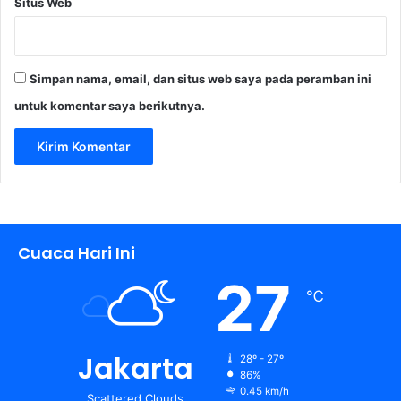
Situs Web
Simpan nama, email, dan situs web saya pada peramban ini
untuk komentar saya berikutnya.
Cuaca Hari Ini
27
℃
Jakarta
28º - 27º
86%
0.45 km/h
Scattered Clouds