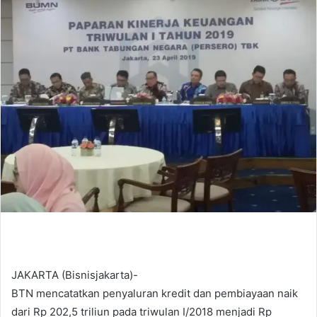
d
a
n
e
m
a
i
l
JAKARTA (Bisnisjakarta)-
BTN mencatatkan penyaluran kredit dan pembiayaan naik
dari Rp 202,5 triliun pada triwulan I/2018 menjadi Rp