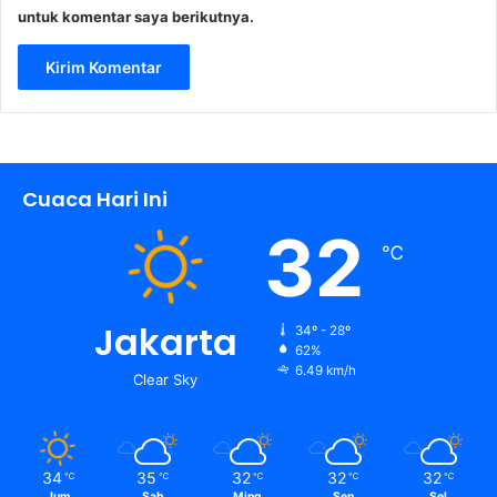
untuk komentar saya berikutnya.
Cuaca Hari Ini
32
℃
Jakarta
34º - 28º
62%
6.49 km/h
Clear Sky
34
35
32
32
32
℃
℃
℃
℃
℃
Jum
Sab
Ming
Sen
Sel