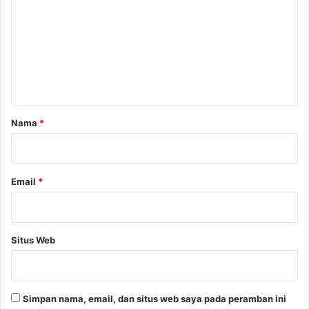
m
e
n
t
a
r
Nama
*
*
Email
*
Situs Web
Simpan nama, email, dan situs web saya pada peramban ini