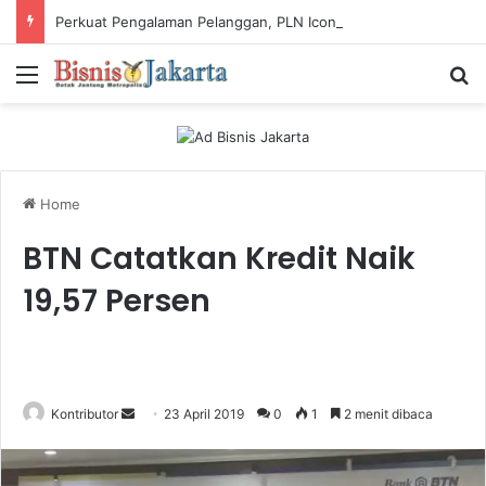
Perkuat Pengalaman Pelanggan, PLN Icon Plus Sabet Tiga Penghargaan CCW 2026
Menu
Ca
Home
BTN Catatkan Kredit Naik
19,57 Persen
Kontributor
S
23 April 2019
0
1
2 menit dibaca
e
n