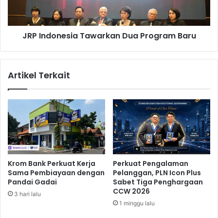
G
o
a
n
l
e
JRP Indonesia Tawarkan Dua Program Baru
a
s
k
i
k
a
a
T
Artikel Terkait
n
a
S
w
p
a
o
r
r
k
t
a
T
n
o
D
u
u
Krom Bank Perkuat Kerja
Perkuat Pengalaman
r
a
Sama Pembiayaan dengan
Pelanggan, PLN Icon Plus
i
P
Pandai Gadai
Sabet Tiga Penghargaan
s
r
CCW 2026
3 hari lalu
m
o
1 minggu lalu
g