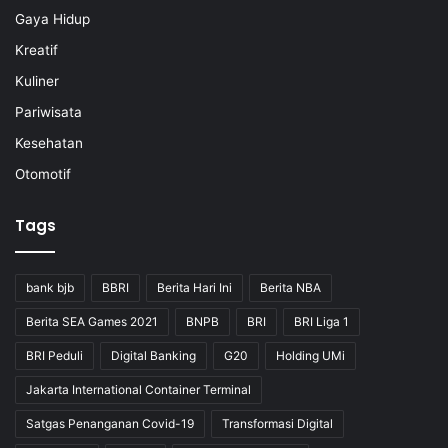
Gaya Hidup
Kreatif
Kuliner
Pariwisata
Kesehatan
Otomotif
Tags
bank bjb
BBRI
Berita Hari Ini
Berita NBA
Berita SEA Games 2021
BNPB
BRI
BRI Liga 1
BRI Peduli
Digital Banking
G20
Holding UMi
Jakarta International Container Terminal
Satgas Penanganan Covid-19
Transformasi Digital