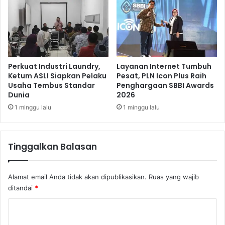
r
a
m
B
a
r
u
Perkuat Industri Laundry,
Layanan Internet Tumbuh
Ketum ASLI Siapkan Pelaku
Pesat, PLN Icon Plus Raih
Usaha Tembus Standar
Penghargaan SBBI Awards
Dunia
2026
1 minggu lalu
1 minggu lalu
Tinggalkan Balasan
Alamat email Anda tidak akan dipublikasikan.
Ruas yang wajib
ditandai
*
K
o