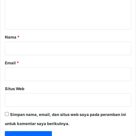
a
r
n
n
t
o
a
r
Nama
*
*
Email
*
Situs Web
Simpan nama, email, dan situs web saya pada peramban ini
untuk komentar saya berikutnya.