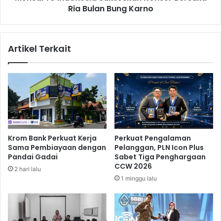
T
Ria Bulan Bung Karno
d
e
o
w
n
a
e
Artikel Terkait
s
s
k
i
a
a
n
S
B
u
e
k
b
s
e
e
r
s
Krom Bank Perkuat Kerja
Perkuat Pengalaman
a
k
Sama Pembiayaan dengan
Pelanggan, PLN Icon Plus
p
a
Pandai Gadai
Sabet Tiga Penghargaan
a
n
CCW 2026
2 hari lalu
P
K
1 minggu lalu
e
o
n
n
g
s
u
e