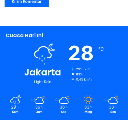
Cuaca Hari Ini
28
℃
Jakarta
29º - 28º
83%
0.45 km/h
Light Rain
29
36
36
33
33
℃
℃
℃
℃
℃
Kam
Jum
Sab
Ming
Sen