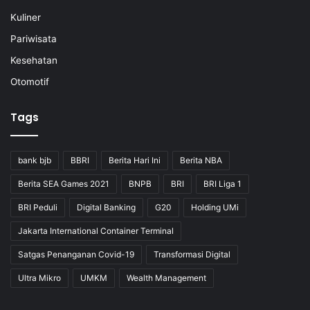
Kuliner
Pariwisata
Kesehatan
Otomotif
Tags
bank bjb
BBRI
Berita Hari Ini
Berita NBA
Berita SEA Games 2021
BNPB
BRI
BRI Liga 1
BRI Peduli
Digital Banking
G20
Holding UMi
Jakarta International Container Terminal
Satgas Penanganan Covid-19
Transformasi Digital
Ultra Mikro
UMKM
Wealth Management