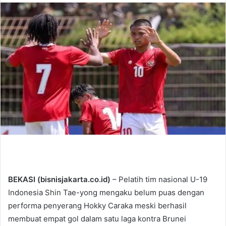
n
d
a
n
e
m
a
i
l
BEKASI (bisnisjakarta.co.id)
– Pelatih tim nasional U-19
Indonesia Shin Tae-yong mengaku belum puas dengan
performa penyerang Hokky Caraka meski berhasil
membuat empat gol dalam satu laga kontra Brunei