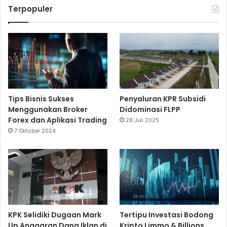
Terpopuler
Tips Bisnis Sukses
Penyaluran KPR Subsidi
Menggunakan Broker
Didominasi FLPP
Forex dan Aplikasi Trading
28 Juli 2025
7 Oktober 2024
KPK Selidiki Dugaan Mark
Tertipu Investasi Bodong
Up Anggaran Dana Iklan di
Kripto Limmo & Billions,