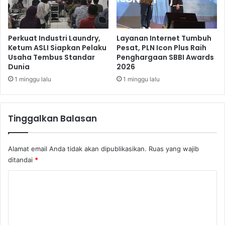
n
r
j
B
u
e
n
r
Perkuat Industri Laundry,
Layanan Internet Tumbuh
g
s
Ketum ASLI Siapkan Pelaku
Pesat, PLN Icon Plus Raih
M
Usaha Tembus Standar
Penghargaan SBBI Awards
u
Dunia
2026
a
k
l
a
1 minggu lalu
1 minggu lalu
R
i
a
Tinggalkan Balasan
B
u
l
Alamat email Anda tidak akan dipublikasikan.
Ruas yang wajib
a
ditandai
*
n
B
K
u
o
n
g
m
K
e