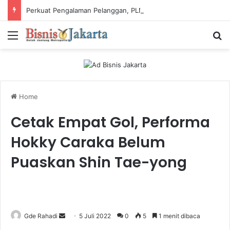
Perkuat Pengalaman Pelanggan, PLN Icon Plus Sabet Tiga Penghargaan CCW 2026
Menu
Ca
Home
Cetak Empat Gol, Performa
Hokky Caraka Belum
Puaskan Shin Tae-yong
Gde Rahadi
S
5 Juli 2022
0
5
1 menit dibaca
e