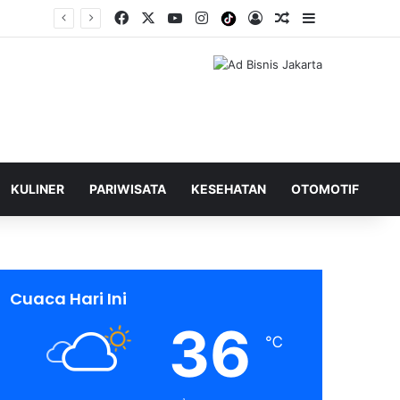
Facebook
X
YouTube
Instagram
Tiktok
Log In
Shuffle Berita
Sidebar
KULINER
PARIWISATA
KESEHATAN
OTOMOTIF
Cuaca Hari Ini
36
℃