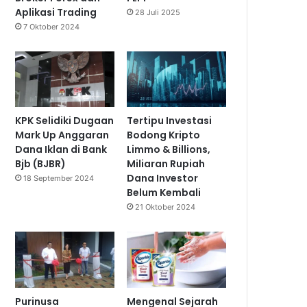
Aplikasi Trading
28 Juli 2025
7 Oktober 2024
KPK Selidiki Dugaan
Tertipu Investasi
Mark Up Anggaran
Bodong Kripto
Dana Iklan di Bank
Limmo & Billions,
Bjb (BJBR)
Miliaran Rupiah
Dana Investor
18 September 2024
Belum Kembali
21 Oktober 2024
Purinusa
Mengenal Sejarah