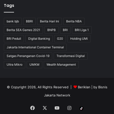
Tags
bank bjb
BBRI
Berita Hari Ini
Berita NBA
Berita SEA Games 2021
BNPB
BRI
BRI Liga 1
BRI Peduli
Digital Banking
G20
Holding UMi
Jakarta International Container Terminal
Satgas Penanganan Covid-19
Transformasi Digital
Ultra Mikro
UMKM
Wealth Management
© Copyright 2026, All Rights Reserved |
Beriklan
| by
Bisnis
Jakarta Network
Facebook
X
YouTube
Instagram
Tiktok