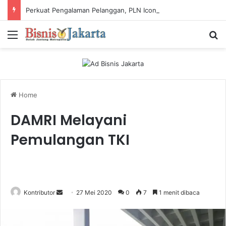
Perkuat Pengalaman Pelanggan, PLN Icon Plus Sabet Tiga Penghargaan CCW 2026
Menu
Ca
Home
DAMRI Melayani
Pemulangan TKI
Kontributor
S
27 Mei 2020
0
7
1 menit dibaca
e
n