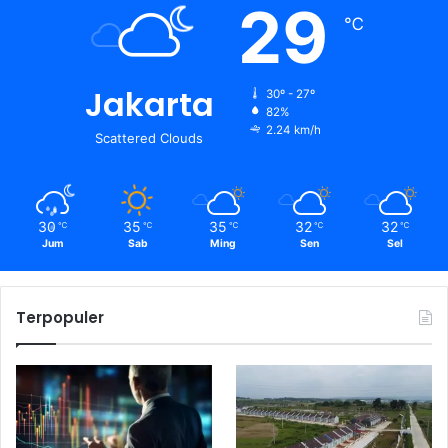
29
℃
Jakarta
30º - 27º
82%
2.24 km/h
Scattered Clouds
30
35
35
32
32
℃
℃
℃
℃
℃
Jum
Sab
Ming
Sen
Sel
Terpopuler