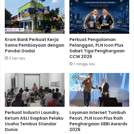
a
e
b
k
e
r
k
a
W
f
a
B
Krom Bank Perkuat Kerja
Perkuat Pengalaman
j
e
Sama Pembiayaan dengan
Pelanggan, PLN Icon Plus
i
r
Pandai Gadai
Sabet Tiga Penghargaan
b
p
CCW 2026
3 hari lalu
P
e
1 minggu lalu
u
l
n
u
y
a
a
n
S
g
u
B
r
a
a
n
Perkuat Industri Laundry,
Layanan Internet Tumbuh
t
g
Ketum ASLI Siapkan Pelaku
Pesat, PLN Icon Plus Raih
I
Usaha Tembus Standar
Penghargaan SBBI Awards
k
Dunia
2026
n
i