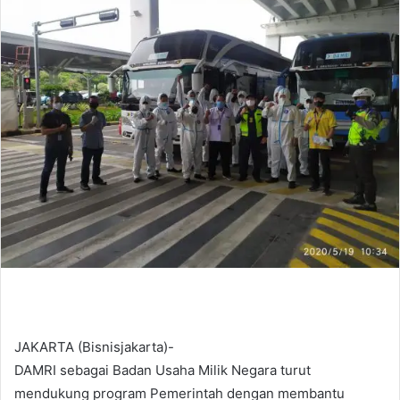
d
a
n
e
m
a
i
l
JAKARTA (Bisnisjakarta)-
DAMRI sebagai Badan Usaha Milik Negara turut
mendukung program Pemerintah dengan membantu