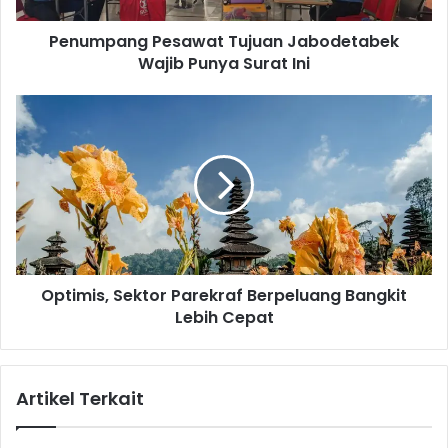
g
Penumpang Pesawat Tujuan Jabodetabek
P
Wajib Punya Surat Ini
e
s
a
O
w
p
a
t
t
i
T
m
u
i
j
s
u
,
a
S
n
Optimis, Sektor Parekraf Berpeluang Bangkit
e
J
Lebih Cepat
k
a
t
b
o
o
r
Artikel Terkait
d
P
e
a
t
r