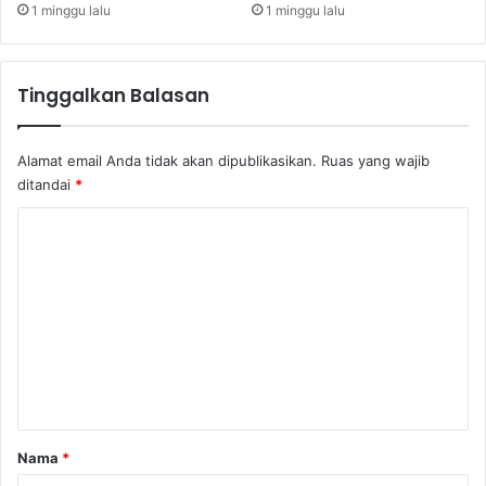
i
t
1 minggu lalu
1 minggu lalu
L
e
b
Tinggalkan Balasan
i
h
C
Alamat email Anda tidak akan dipublikasikan.
Ruas yang wajib
e
ditandai
*
p
a
K
t
o
m
e
n
t
a
r
Nama
*
*