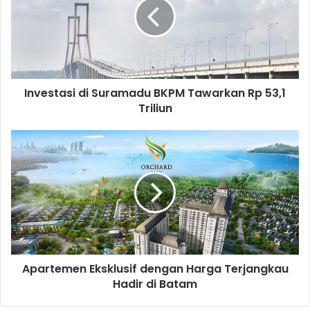
e
s
t
a
s
i
Investasi di Suramadu BKPM Tawarkan Rp 53,1
d
Triliun
i
S
u
A
r
p
a
a
m
r
a
t
d
e
u
m
B
e
K
n
P
Apartemen Eksklusif dengan Harga Terjangkau
E
M
Hadir di Batam
k
T
s