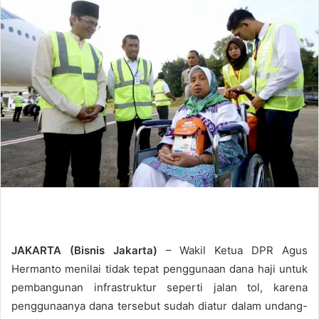
d
a
n
e
m
a
i
l
JAKARTA (Bisnis Jakarta)
– Wakil Ketua DPR Agus
Hermanto menilai tidak tepat penggunaan dana haji untuk
pembangunan infrastruktur seperti jalan tol, karena
penggunaanya dana tersebut sudah diatur dalam undang-