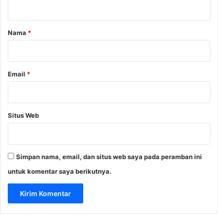
t
a
r
Nama
*
*
Email
*
Situs Web
Simpan nama, email, dan situs web saya pada peramban ini
untuk komentar saya berikutnya.