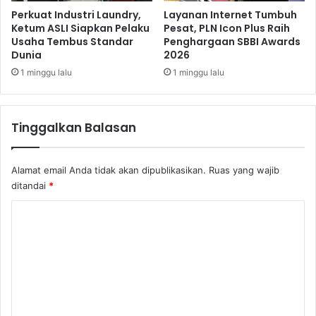
n
Perkuat Industri Laundry,
Layanan Internet Tumbuh
g
Ketum ASLI Siapkan Pelaku
Pesat, PLN Icon Plus Raih
Usaha Tembus Standar
Penghargaan SBBI Awards
k
Dunia
2026
a
u
1 minggu lalu
1 minggu lalu
H
a
d
Tinggalkan Balasan
i
r
d
Alamat email Anda tidak akan dipublikasikan.
Ruas yang wajib
i
ditandai
*
B
a
K
t
o
a
m
m
e
n