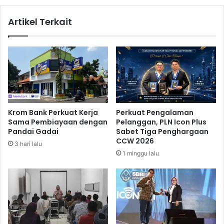
a
k
w
l
Artikel Terkait
a
u
r
s
k
i
a
f
n
d
R
e
p
n
5
g
3
a
Krom Bank Perkuat Kerja
Perkuat Pengalaman
,
n
Sama Pembiayaan dengan
Pelanggan, PLN Icon Plus
1
H
Pandai Gadai
Sabet Tiga Penghargaan
T
a
CCW 2026
3 hari lalu
r
r
1 minggu lalu
i
g
l
a
i
T
u
e
n
r
j
a