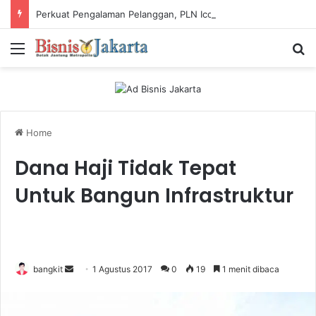
Perkuat Pengalaman Pelanggan, PLN Icon Plus Sabet Tiga Penghargaan CCW 2026
Menu
Ca
Home
Dana Haji Tidak Tepat
Untuk Bangun Infrastruktur
bangkit
S
1 Agustus 2017
0
19
1 menit dibaca
e
n