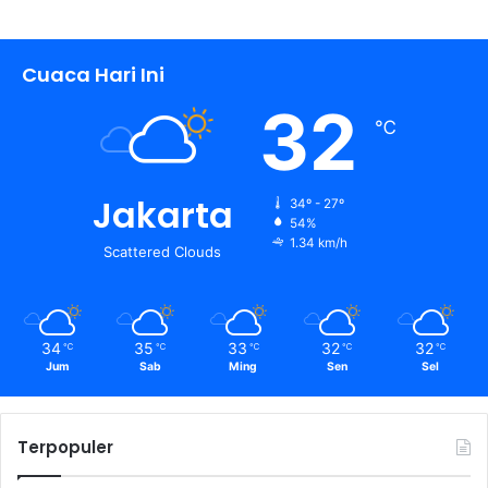
Cuaca Hari Ini
32
℃
Jakarta
34º - 27º
54%
1.34 km/h
Scattered Clouds
34
35
33
32
32
℃
℃
℃
℃
℃
Jum
Sab
Ming
Sen
Sel
Terpopuler