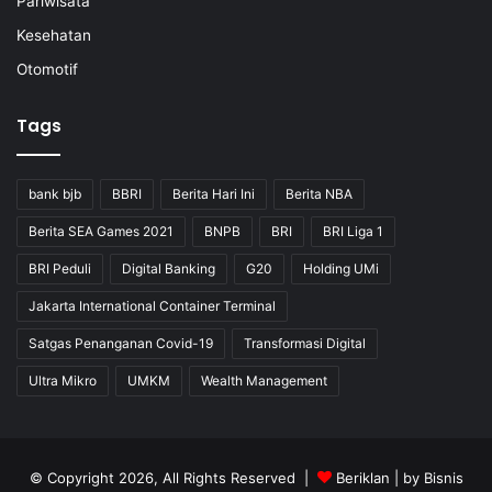
Pariwisata
Kesehatan
Otomotif
Tags
bank bjb
BBRI
Berita Hari Ini
Berita NBA
Berita SEA Games 2021
BNPB
BRI
BRI Liga 1
BRI Peduli
Digital Banking
G20
Holding UMi
Jakarta International Container Terminal
Satgas Penanganan Covid-19
Transformasi Digital
Ultra Mikro
UMKM
Wealth Management
© Copyright 2026, All Rights Reserved |
Beriklan
| by
Bisnis