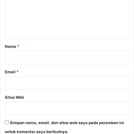
p
e
e
m
n
i
t
m
p
a
i
r
Nama
*
n
*
a
n
M
Email
*
u
d
a
B
Situs Web
e
r
b
a
Simpan nama, email, dan situs web saya pada peramban ini
s
i
untuk komentar saya berikutnya.