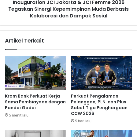
g
Inauguration JCI Jakarta & JCI Femme 2026
i
i
Tegaskan Sinergi Kepemimpinan Muda Berbasis
o
n
n
Kolaborasi dan Dampak Sosial
g
J
S
C
a
I
Artikel Terkait
p
J
i
a
S
k
t
a
a
r
b
t
i
a
l
&
d
J
Krom Bank Perkuat Kerja
Perkuat Pengalaman
a
C
Sama Pembiayaan dengan
Pelanggan, PLN Icon Plus
n
I
Pandai Gadai
Sabet Tiga Penghargaan
P
F
CCW 2026
5 menit lalu
a
e
5 hari lalu
s
m
o
m
k
e