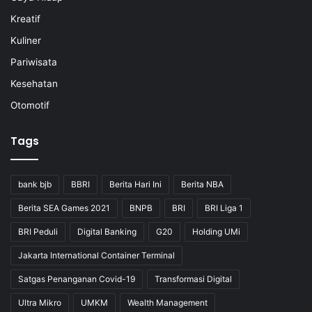
Kreatif
Kuliner
Pariwisata
Kesehatan
Otomotif
Tags
bank bjb
BBRI
Berita Hari Ini
Berita NBA
Berita SEA Games 2021
BNPB
BRI
BRI Liga 1
BRI Peduli
Digital Banking
G20
Holding UMi
Jakarta International Container Terminal
Satgas Penanganan Covid-19
Transformasi Digital
Ultra Mikro
UMKM
Wealth Management