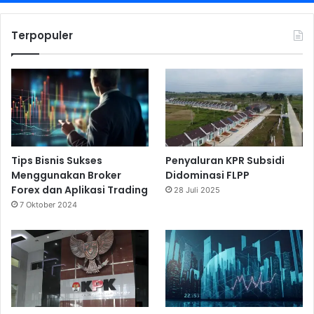
s
i
Terpopuler
a
l
Tips Bisnis Sukses
Penyaluran KPR Subsidi
Menggunakan Broker
Didominasi FLPP
Forex dan Aplikasi Trading
28 Juli 2025
7 Oktober 2024