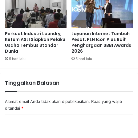
a
2
n
0
A
2
m
6
a
T
Perkuat Industri Laundry,
Layanan Internet Tumbuh
n
e
Ketum ASLI Siapkan Pelaku
Pesat, PLN Icon Plus Raih
Usaha Tembus Standar
Penghargaan SBBI Awards
g
Dunia
2026
a
s
5 hari lalu
5 hari lalu
k
a
n
Tinggalkan Balasan
S
i
n
Alamat email Anda tidak akan dipublikasikan.
Ruas yang wajib
e
ditandai
*
r
g
K
i
o
K
e
m