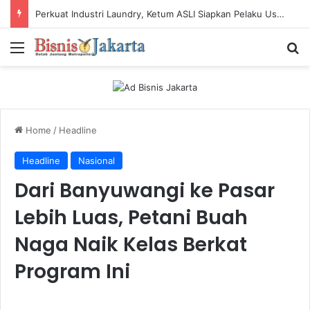
Layanan Internet Tumbuh Pesat, PLN Icon Plus Raih Penghargaan SBBI Awards 2026
Menu
Ca
Home
/
Headline
Headline
Nasional
Dari Banyuwangi ke Pasar
Lebih Luas, Petani Buah
Naga Naik Kelas Berkat
Program Ini