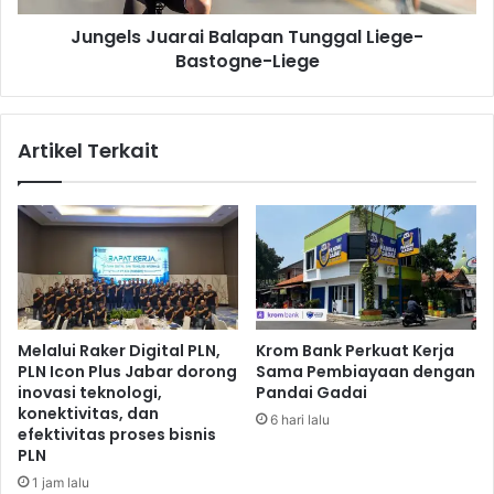
u
u
s
Jungels Juarai Balapan Tunggal Liege-
a
M
Bastogne-Liege
r
e
a
l
i
a
B
Artikel Terkait
l
a
u
l
i
a
S
p
u
a
n
n
d
T
u
u
l
n
Melalui Raker Digital PLN,
Krom Bank Perkuat Kerja
a
g
PLN Icon Plus Jabar dorong
Sama Pembiayaan dengan
n
g
inovasi teknologi,
Pandai Gadai
K
a
konektivitas, dan
6 hari lalu
o
l
efektivitas proses bisnis
u
L
PLN
l
i
1 jam lalu