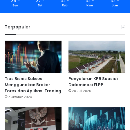
35
37
32
32
32
℃
℃
℃
℃
℃
Sen
Sel
Rab
Kam
Jum
Terpopuler
Tips Bisnis Sukses
Penyaluran KPR Subsidi
Menggunakan Broker
Didominasi FLPP
Forex dan Aplikasi Trading
28 Juli 2025
7 Oktober 2024