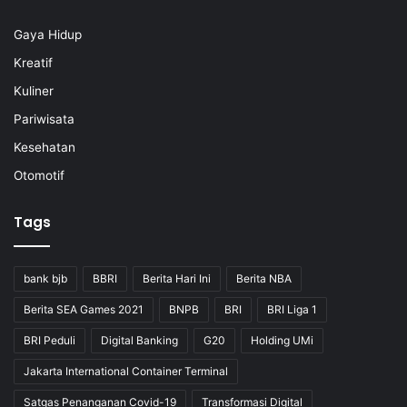
Gaya Hidup
Kreatif
Kuliner
Pariwisata
Kesehatan
Otomotif
Tags
bank bjb
BBRI
Berita Hari Ini
Berita NBA
Berita SEA Games 2021
BNPB
BRI
BRI Liga 1
BRI Peduli
Digital Banking
G20
Holding UMi
Jakarta International Container Terminal
Satgas Penanganan Covid-19
Transformasi Digital