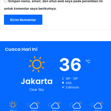
Simpan nama, email, dan situs web saya pada peramban ini
untuk komentar saya berikutnya.
Cuaca Hari Ini
36
℃
Jakarta
36º - 26º
45%
5.99 km/h
Clear Sky