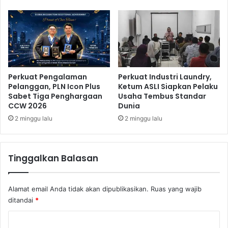
i
e
b
g
a
e
l
-
y
B
a
s
Perkuat Pengalaman
Perkuat Industri Laundry,
t
Pelanggan, PLN Icon Plus
Ketum ASLI Siapkan Pelaku
o
Sabet Tiga Penghargaan
Usaha Tembus Standar
g
CCW 2026
Dunia
n
2 minggu lalu
2 minggu lalu
e
-
L
i
Tinggalkan Balasan
e
g
e
Alamat email Anda tidak akan dipublikasikan.
Ruas yang wajib
ditandai
*
K