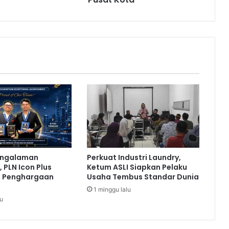
l
a
b
o
r
a
s
i
C
i
p
t
a
k
engalaman
Perkuat Industri Laundry,
a
 PLN Icon Plus
Ketum ASLI Siapkan Pelaku
n
a Penghargaan
Usaha Tembus Standar Dunia
R
1 minggu lalu
u
lu
a
n
g