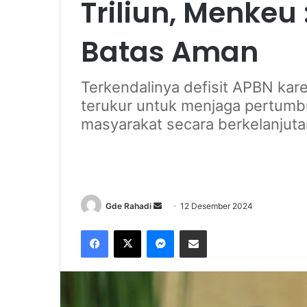
Triliun, Menkeu
Batas Aman
Terkendalinya defisit APBN kare
terukur untuk menjaga pertumb
masyarakat secara berkelanjuta
Gde Rahadi
S
12 Desember 2024
e
Facebook
X
Messenger
Share via Email
n
d
a
n
e