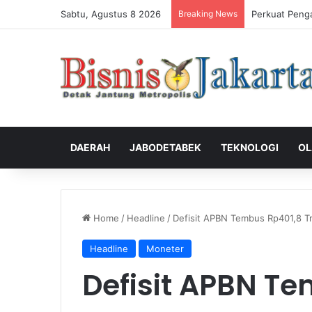
Sabtu, Agustus 8 2026
Breaking News
Perkuat Peng
DAERAH
JABODETABEK
TEKNOLOGI
OL
Home
/
Headline
/
Defisit APBN Tembus Rp401,8 Tr
Headline
Moneter
Defisit APBN T