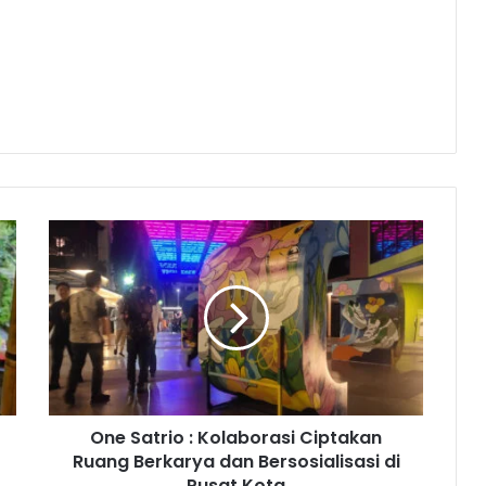
O
n
e
S
a
t
r
i
o
One Satrio : Kolaborasi Ciptakan
:
Ruang Berkarya dan Bersosialisasi di
K
o
Pusat Kota