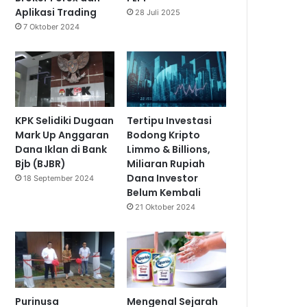
Aplikasi Trading
28 Juli 2025
7 Oktober 2024
KPK Selidiki Dugaan
Tertipu Investasi
Mark Up Anggaran
Bodong Kripto
Dana Iklan di Bank
Limmo & Billions,
Bjb (BJBR)
Miliaran Rupiah
Dana Investor
18 September 2024
Belum Kembali
21 Oktober 2024
Purinusa
Mengenal Sejarah