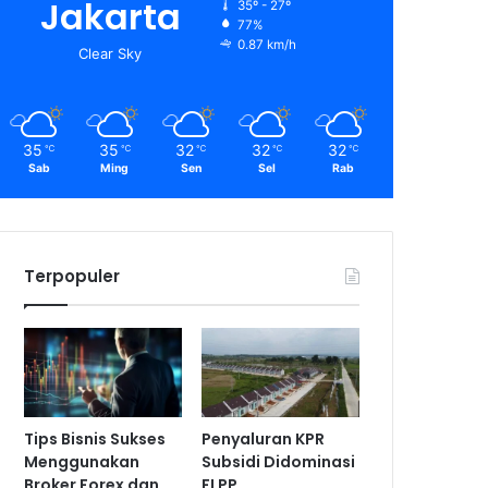
Jakarta
35º - 27º
77%
0.87 km/h
Clear Sky
35
35
32
32
32
℃
℃
℃
℃
℃
Sab
Ming
Sen
Sel
Rab
Terpopuler
Tips Bisnis Sukses
Penyaluran KPR
Menggunakan
Subsidi Didominasi
Broker Forex dan
FLPP