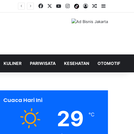
Facebook
X
YouTube
Instagram
Tiktok
Log In
Shuffle Berita
Sidebar
KULINER
PARIWISATA
KESEHATAN
OTOMOTIF
Cuaca Hari Ini
29
℃