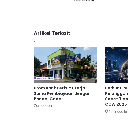
a
s
i
K
o
Artikel Terkait
m
i
t
m
e
n
I
n
d
Krom Bank Perkuat Kerja
Perkuat P
u
Sama Pembiayaan dengan
Pelanggan,
s
Pandai Gadai
Sabet Tig
t
CCW 2026
4 hari lalu
r
1 minggu la
i
K
e