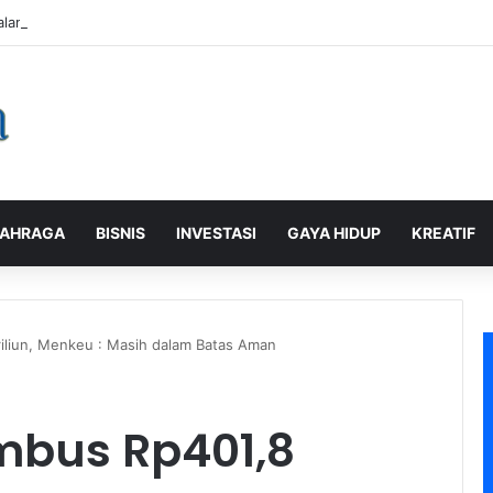
alaman Pelanggan, PLN Icon Plus Sabet Tiga Penghargaan CCW 2026
AHRAGA
BISNIS
INVESTASI
GAYA HIDUP
KREATIF
iliun, Menkeu : Masih dalam Batas Aman
embus Rp401,8