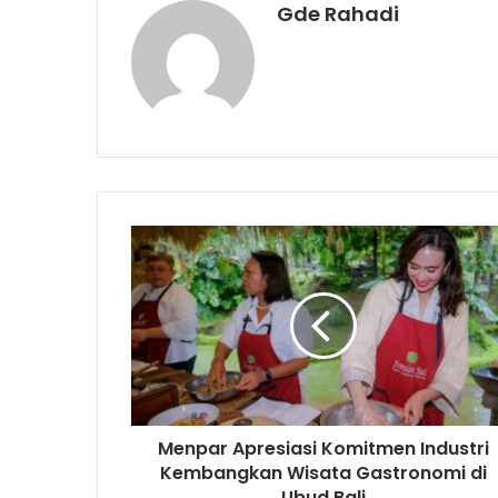
Gde Rahadi
M
e
n
p
a
r
A
p
r
Menpar Apresiasi Komitmen Industri
e
Kembangkan Wisata Gastronomi di
s
i
Ubud Bali