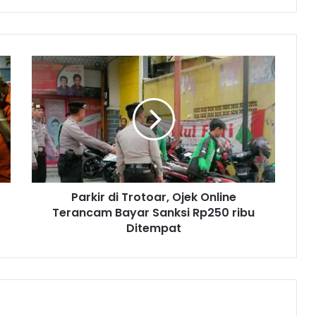
P
a
r
k
i
r
d
i
T
Parkir di Trotoar, Ojek Online
r
Terancam Bayar Sanksi Rp250 ribu
o
t
Ditempat
o
a
r
,
O
j