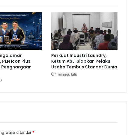
e
k
O
n
l
i
n
e
engalaman
Perkuat Industri Laundry,
T
 PLN Icon Plus
Ketum ASLI Siapkan Pelaku
e
a Penghargaan
Usaha Tembus Standar Dunia
r
1 minggu lalu
a
lu
n
c
a
m
B
a
y
a
r
ng wajib ditandai
*