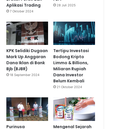
Aplikasi Trading
28 Juli 2025
7 Oktober 2024
KPK Selidiki Dugaan
Tertipu Investasi
Mark Up Anggaran
Bodong Kripto
Dana Iklan di Bank
Limmo & Billions,
Bjb (BJBR)
Miliaran Rupiah
Dana Investor
18 September 2024
Belum Kembali
21 Oktober 2024
Purinusa
Mengenal Sejarah