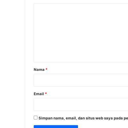
K
o
m
e
n
t
a
r
Nama
*
*
Email
*
Simpan nama, email, dan situs web saya pada pe