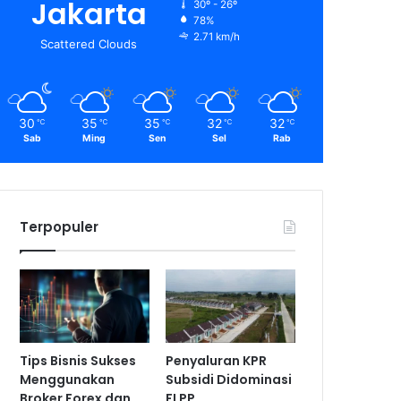
Jakarta
30º - 26º
78%
2.71 km/h
Scattered Clouds
30
35
35
32
32
℃
℃
℃
℃
℃
Sab
Ming
Sen
Sel
Rab
Terpopuler
Tips Bisnis Sukses
Penyaluran KPR
Menggunakan
Subsidi Didominasi
Broker Forex dan
FLPP