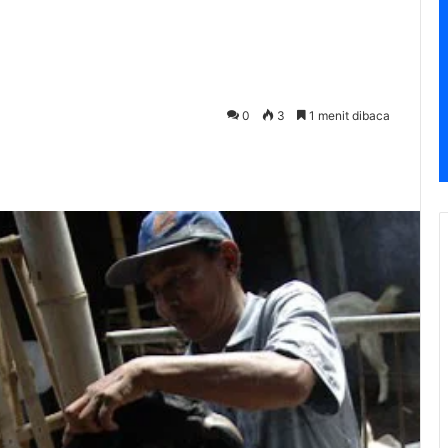
0
3
1 menit dibaca