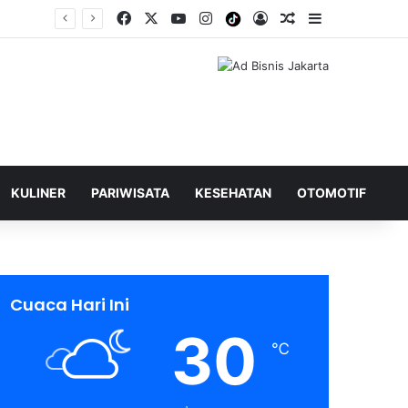
Facebook
X
YouTube
Instagram
Tiktok
Log In
Shuffle Berita
Sidebar
KULINER
PARIWISATA
KESEHATAN
OTOMOTIF
Cuaca Hari Ini
30
℃