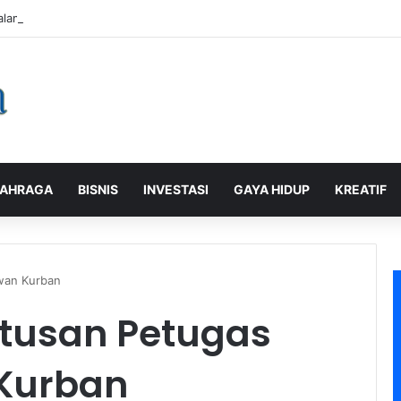
alaman Pelanggan, PLN Icon Plus Sabet Tiga Penghargaan CCW 2026
AHRAGA
BISNIS
INVESTASI
GAYA HIDUP
KREATIF
wan Kurban
tusan Petugas
 Kurban