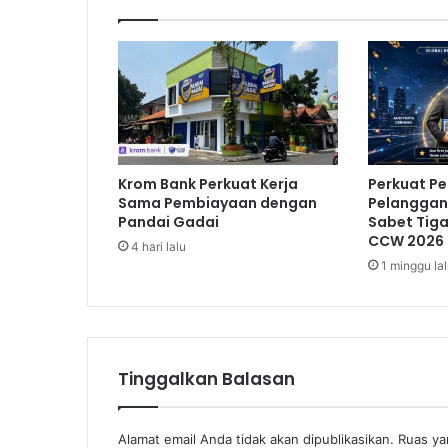
a
t
P
e
r
d
a
g
Krom Bank Perkuat Kerja
Perkuat P
a
Sama Pembiayaan dengan
Pelanggan,
n
Pandai Gadai
Sabet Tig
g
CCW 2026
4 hari lalu
a
1 minggu la
n
O
r
a
n
Tinggalkan Balasan
g
Alamat email Anda tidak akan dipublikasikan.
Ruas ya