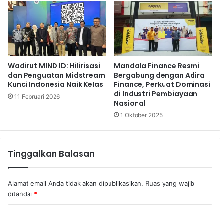
m
P
a
i
j
t
u
a
a
l
n
o
U
k
Wadirut MIND ID: Hilirisasi
Mandala Finance Resmi
M
dan Penguatan Midstream
Bergabung dengan Adira
a
Kunci Indonesia Naik Kelas
Finance, Perkuat Dominasi
K
K
di Industri Pembiayaan
M
e
11 Februari 2026
Nasional
n
1 Oktober 2025
a
n
g
D
Tinggalkan Balasan
o
n
n
Alamat email Anda tidak akan dipublikasikan.
Ruas yang wajib
y
ditandai
*
K
e
K
s