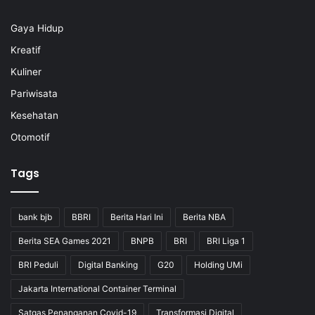
Gaya Hidup
Kreatif
Kuliner
Pariwisata
Kesehatan
Otomotif
Tags
bank bjb
BBRI
Berita Hari Ini
Berita NBA
Berita SEA Games 2021
BNPB
BRI
BRI Liga 1
BRI Peduli
Digital Banking
G20
Holding UMi
Jakarta International Container Terminal
Satgas Penanganan Covid-19
Transformasi Digital