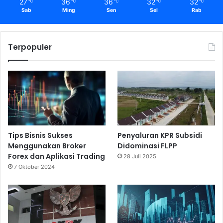
27
36
36
32
32
i
℃
℃
℃
℃
℃
Sab
Ming
Sen
Sel
Rab
Terpopuler
Tips Bisnis Sukses
Penyaluran KPR Subsidi
Menggunakan Broker
Didominasi FLPP
Forex dan Aplikasi Trading
28 Juli 2025
7 Oktober 2024