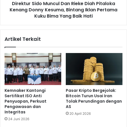
r
Direktur Sido Muncul Dan Rieke Diah Pitaloka
i
a
Kenang Donny Kesuma, Bintang Iklan Pertama
d
n
o
Kuku Bima Yang Baik Hati
P
M
e
u
n
n
Artikel Terkait
t
c
i
u
n
l
g
D
M
a
e
n
n
R
d
i
o
e
Kemnaker Kantongi
Pasar Kripto Bergejolak:
r
k
Sertifikat ISO Anti
Bitcoin Turun Usai Iran
o
e
Penyuapan, Perkuat
Tolak Perundingan dengan
n
D
Pengawasan dan
AS
g
i
Integritas
20 April 2026
K
a
24 Juni 2026
e
h