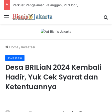
Perkuat Pengalaman Pelanggan, PLN Icon Plus Sabet Tiga Penghargaan CCW 2026
Menu
Ca
Home
/
Investasi
Investasi
Desa BRILiaN 2024 Kembali
Hadir, Yuk Cek Syarat dan
Ketentuannya