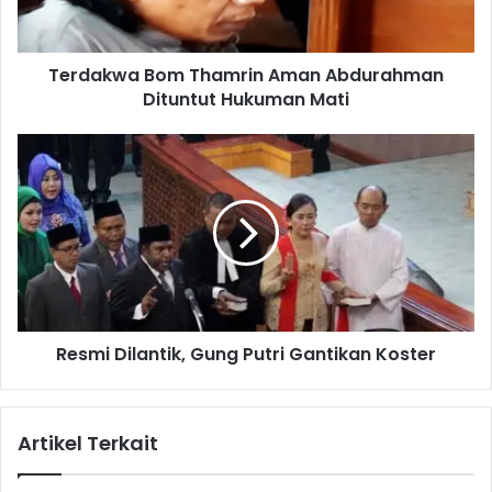
w
a
B
Terdakwa Bom Thamrin Aman Abdurahman
o
Dituntut Hukuman Mati
m
T
h
R
a
e
m
s
r
m
i
i
n
D
A
i
m
l
a
a
n
Resmi Dilantik, Gung Putri Gantikan Koster
n
A
t
b
i
d
k
Artikel Terkait
u
,
r
G
a
u