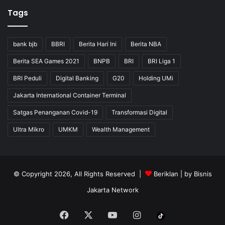
Tags
bank bjb
BBRI
Berita Hari Ini
Berita NBA
Berita SEA Games 2021
BNPB
BRI
BRI Liga 1
BRI Peduli
Digital Banking
G20
Holding UMi
Jakarta International Container Terminal
Satgas Penanganan Covid-19
Transformasi Digital
Ultra Mikro
UMKM
Wealth Management
© Copyright 2026, All Rights Reserved |
Beriklan
| by
Bisnis
Jakarta Network
Facebook
X
YouTube
Instagram
Tiktok