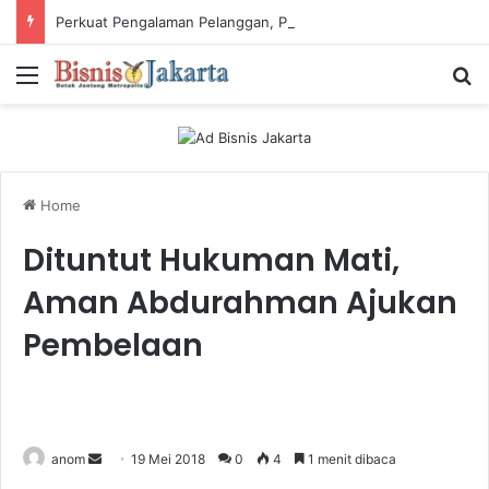
Perkuat Pengalaman Pelanggan, PLN Icon Plus Sabet Tiga Penghargaan CCW 2026
Menu
Ca
Home
Dituntut Hukuman Mati,
Aman Abdurahman Ajukan
Pembelaan
anom
S
19 Mei 2018
0
4
1 menit dibaca
e