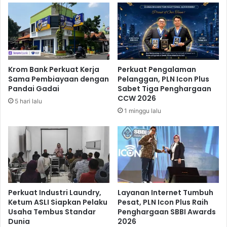
h
n
m
g
a
P
n
u
D
t
i
r
Krom Bank Perkuat Kerja
Perkuat Pengalaman
t
i
Sama Pembiayaan dengan
Pelanggan, PLN Icon Plus
u
G
Pandai Gadai
Sabet Tiga Penghargaan
n
a
CCW 2026
5 hari lalu
t
n
1 minggu lalu
u
t
t
i
H
k
u
a
k
n
u
K
m
o
a
s
Perkuat Industri Laundry,
Layanan Internet Tumbuh
n
Ketum ASLI Siapkan Pelaku
Pesat, PLN Icon Plus Raih
t
Usaha Tembus Standar
Penghargaan SBBI Awards
M
e
Dunia
2026
a
r