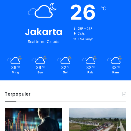
26
℃
Jakarta
26º - 26º
74%
1.94 km/h
Scattered Clouds
36
36
32
32
33
℃
℃
℃
℃
℃
Ming
Sen
Sel
Rab
Kam
Terpopuler