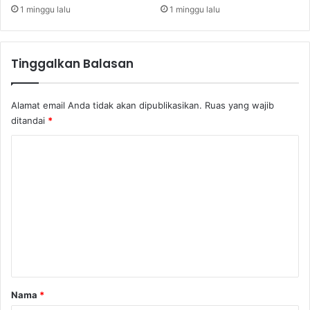
t
1 minggu lalu
1 minggu lalu
i
Tinggalkan Balasan
Alamat email Anda tidak akan dipublikasikan.
Ruas yang wajib
ditandai
*
K
o
m
e
n
t
a
r
Nama
*