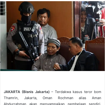
n
d
a
n
e
m
a
i
l
JAKARTA (Bisnis Jakarta)
– Terdakwa kasus teror bom
Thamrin, Jakarta, Oman Rochman alias Aman
Abdurrahman akan menyampaikan pembelaan sendiri,