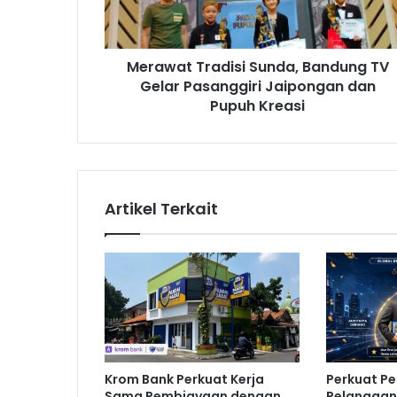
t
T
r
Merawat Tradisi Sunda, Bandung TV
a
Gelar Pasanggiri Jaipongan dan
d
i
Pupuh Kreasi
s
i
S
u
n
Artikel Terkait
d
a
,
B
a
n
d
u
n
Krom Bank Perkuat Kerja
Perkuat P
g
Sama Pembiayaan dengan
Pelanggan,