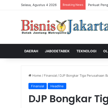
Selasa, Agustus 4 2026
Breaking News
Perkuat Peng
DAERAH
JABODETABEK
TEKNOLOGI
OL
Home
/
Finansial
/
DJP Bongkar Tiga Perusahaan Ba
Finansial
Headline
DJP Bongkar Ti