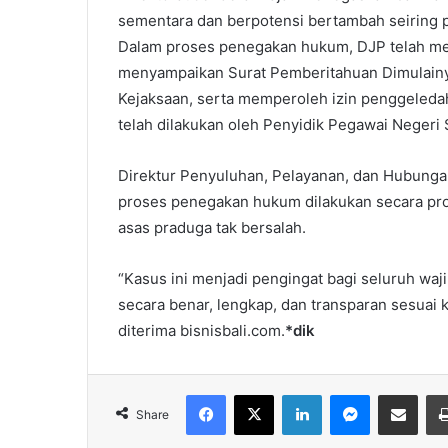
sementara dan berpotensi bertambah seiring p
Dalam proses penegakan hukum, DJP telah mene
menyampaikan Surat Pemberitahuan Dimulainy
Kejaksaan, serta memperoleh izin penggeleda
telah dilakukan oleh Penyidik Pegawai Negeri 
Direktur Penyuluhan, Pelayanan, dan Hubunga
proses penegakan hukum dilakukan secara prof
asas praduga tak bersalah.
“Kasus ini menjadi pengingat bagi seluruh wa
secara benar, lengkap, dan transparan sesuai 
diterima bisnisbali.com.
*dik
Facebook
X
LinkedIn
Messenger
Share via Email
Share