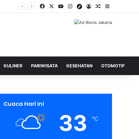
Facebook
X
YouTube
Instagram
Tiktok
Log In
Shuffle Berita
Sidebar
KULINER
PARIWISATA
KESEHATAN
OTOMOTIF
Cuaca Hari Ini
33
℃