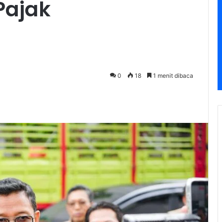
Pajak
0
18
1 menit dibaca