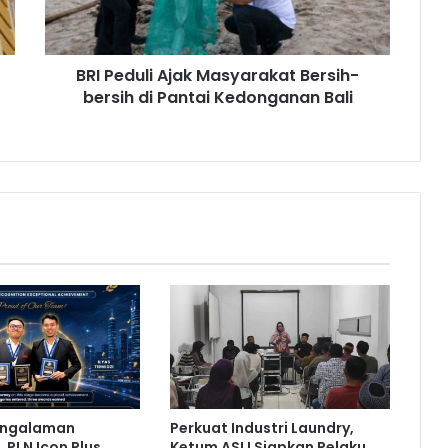
u
l
i
BRI Peduli Ajak Masyarakat Bersih-
A
bersih di Pantai Kedonganan Bali
j
a
k
M
a
s
y
a
r
a
k
a
t
B
e
r
engalaman
Perkuat Industri Laundry,
s
 PLN Icon Plus
Ketum ASLI Siapkan Pelaku