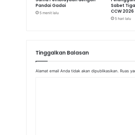
T
Pandai Gadai
Sabet Tig
V
CCW 2026
5 menit lalu
G
5 hari lalu
e
l
a
r
P
Tinggalkan Balasan
a
s
a
n
Alamat email Anda tidak akan dipublikasikan.
Ruas ya
g
K
g
i
o
r
m
i
J
e
a
n
i
t
p
o