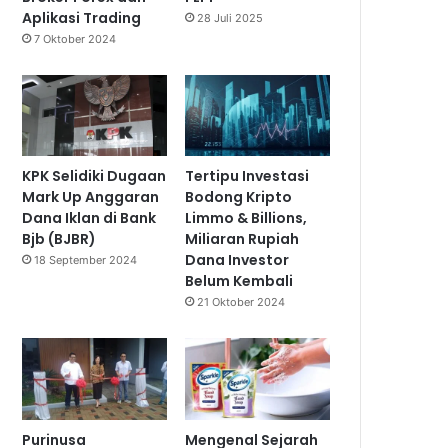
Aplikasi Trading
28 Juli 2025
7 Oktober 2024
KPK Selidiki Dugaan
Tertipu Investasi
Mark Up Anggaran
Bodong Kripto
Dana Iklan di Bank
Limmo & Billions,
Bjb (BJBR)
Miliaran Rupiah
Dana Investor
18 September 2024
Belum Kembali
21 Oktober 2024
Purinusa
Mengenal Sejarah