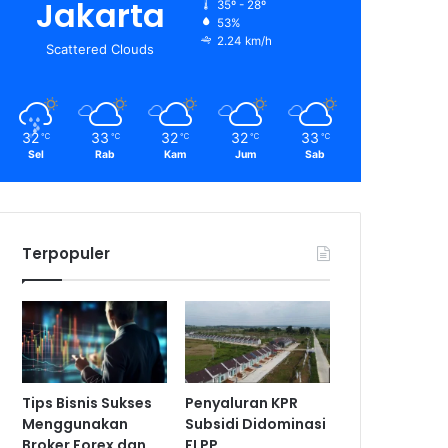
Jakarta
35º - 28º
53%
2.24 km/h
Scattered Clouds
32
33
32
32
33
℃
℃
℃
℃
℃
Sel
Rab
Kam
Jum
Sab
Terpopuler
Tips Bisnis Sukses
Penyaluran KPR
Menggunakan
Subsidi Didominasi
Broker Forex dan
FLPP