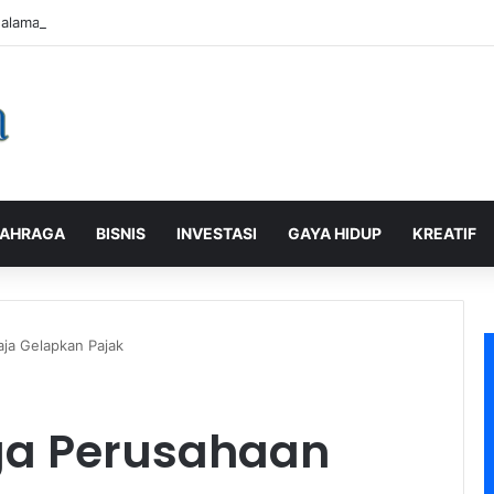
alaman Pelanggan, PLN Icon Plus Sabet Tiga Penghargaan CCW 2026
AHRAGA
BISNIS
INVESTASI
GAYA HIDUP
KREATIF
ja Gelapkan Pajak
ga Perusahaan