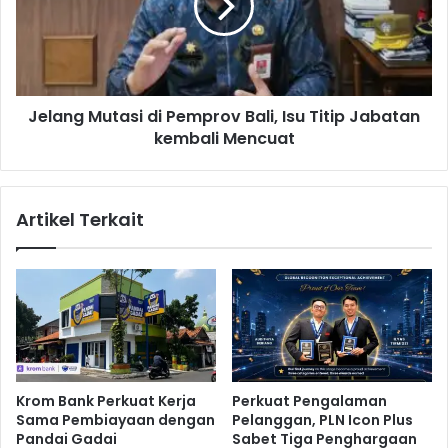
a
n
n
g
g
M
k
u
a
t
h
Jelang Mutasi di Pemprov Bali, Isu Titip Jabatan
a
S
kembali Mencuat
s
t
i
r
d
a
i
Artikel Terkait
t
P
e
e
g
m
i
p
s
r
P
o
e
v
r
B
k
a
Krom Bank Perkuat Kerja
Perkuat Pengalaman
u
l
Sama Pembiayaan dengan
Pelanggan, PLN Icon Plus
a
i
Pandai Gadai
Sabet Tiga Penghargaan