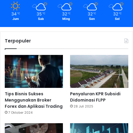
34
35
32
32
32
℃
℃
℃
℃
℃
Jum
Sab
Ming
Sen
Sel
Terpopuler
Tips Bisnis Sukses
Penyaluran KPR Subsidi
Menggunakan Broker
Didominasi FLPP
Forex dan Aplikasi Trading
28 Juli 2025
7 Oktober 2024