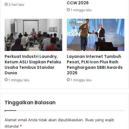
t
,
CCW 2026
3 hari lalu
S
I
1 minggu lalu
t
s
a
u
b
T
i
i
l
t
i
i
t
p
a
J
Perkuat Industri Laundry,
Layanan Internet Tumbuh
s
a
Ketum ASLI Siapkan Pelaku
Pesat, PLN Icon Plus Raih
d
Usaha Tembus Standar
Penghargaan SBBI Awards
b
Dunia
2026
a
a
n
t
1 minggu lalu
1 minggu lalu
K
a
e
n
p
k
Tinggalkan Balasan
e
e
r
m
c
b
Alamat email Anda tidak akan dipublikasikan.
Ruas yang wajib
a
a
ditandai
*
y
l