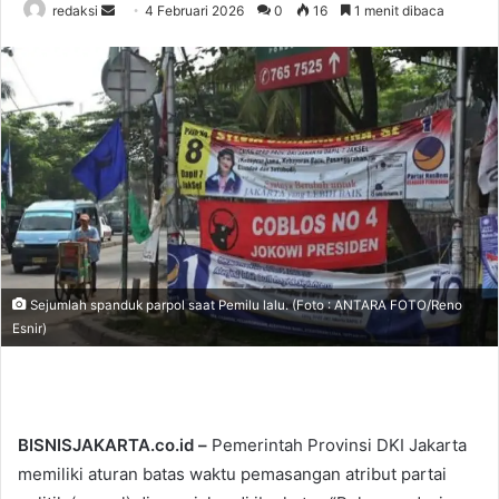
redaksi
S
4 Februari 2026
0
16
1 menit dibaca
e
n
d
a
n
e
m
a
i
l
Sejumlah spanduk parpol saat Pemilu lalu. (Foto : ANTARA FOTO/Reno
Esnir)
BISNISJAKARTA.co.id –
Pemerintah Provinsi DKI Jakarta
memiliki aturan batas waktu pemasangan atribut partai