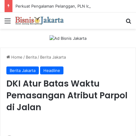
Perkuat Pengalaman Pelanggan, PLN Icon Plus Sabet Tiga Penghargaan CCW 2026
Menu
Ca
Home
/
Berita
/
Berita Jakarta
Berita Jakarta
Headline
DKI Atur Batas Waktu
Pemasangan Atribut Parpol
di Jalan