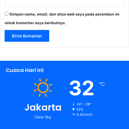
Simpan nama, email, dan situs web saya pada peramban ini
untuk komentar saya berikutnya.
Cuaca Hari Ini
32
℃
Jakarta
34º - 28º
62%
6.49 km/h
Clear Sky