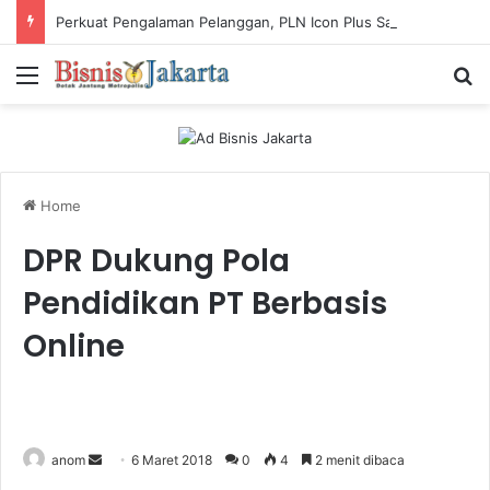
Perkuat Pengalaman Pelanggan, PLN Icon Plus Sabet Tiga Penghargaan CCW 2026
Menu
Ca
Home
DPR Dukung Pola
Pendidikan PT Berbasis
Online
anom
S
6 Maret 2018
0
4
2 menit dibaca
e