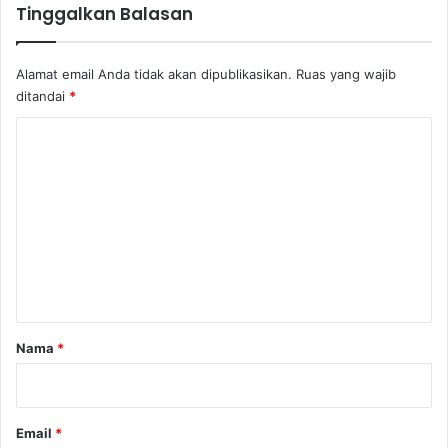
Tinggalkan Balasan
a
l
A
Alamat email Anda tidak akan dipublikasikan.
Ruas yang wajib
k
ditandai
*
i
b
K
a
o
t
R
m
e
e
v
o
n
l
t
u
s
a
i
r
Nama
*
I
*
n
d
u
Email
*
s