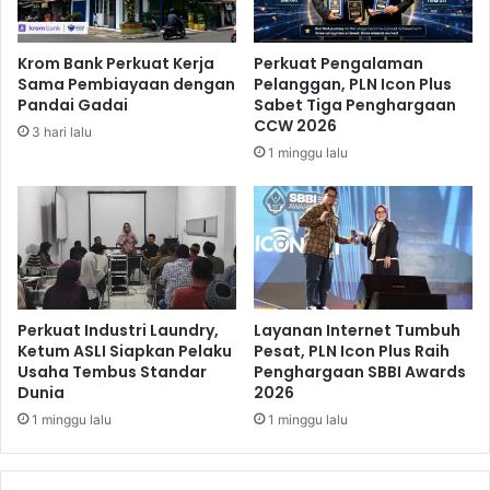
a
i
s
s
i
i
Krom Bank Perkuat Kerja
Perkuat Pengalaman
h
p
Sama Pembiayaan dengan
Pelanggan, PLN Icon Plus
T
a
Pandai Gadai
Sabet Tiga Penghargaan
e
s
CCW 2026
3 hari lalu
t
i
1 minggu lalu
a
K
p
e
B
s
i
e
s
n
a
j
K
a
a
n
Perkuat Industri Laundry,
Layanan Internet Tumbuh
m
g
Ketum ASLI Siapkan Pelaku
Pesat, PLN Icon Plus Raih
p
Usaha Tembus Standar
Penghargaan SBBI Awards
a
Dunia
2026
a
n
n
S
1 minggu lalu
1 minggu lalu
y
o
e
s
i