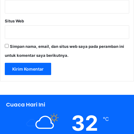
t
r
i
Situs Web
K
e
e
m
Simpan nama, email, dan situs web saya pada peramban ini
p
a
untuk komentar saya berikutnya.
t
Cuaca Hari Ini
32
℃