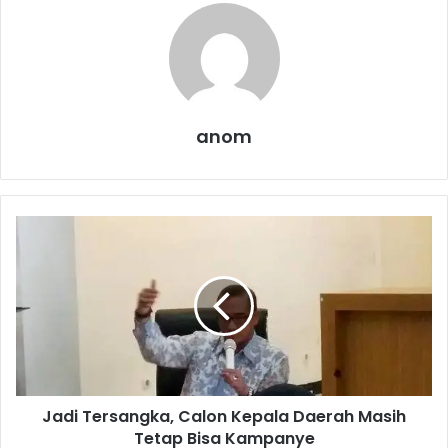
anom
J
a
d
i
T
e
r
s
a
Jadi Tersangka, Calon Kepala Daerah Masih
n
Tetap Bisa Kampanye
g