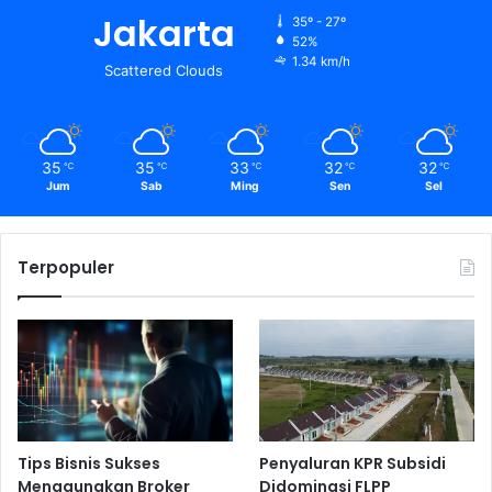
Jakarta
35º - 27º
52%
1.34 km/h
Scattered Clouds
35
35
33
32
32
℃
℃
℃
℃
℃
Jum
Sab
Ming
Sen
Sel
Terpopuler
Tips Bisnis Sukses
Penyaluran KPR Subsidi
Menggunakan Broker
Didominasi FLPP