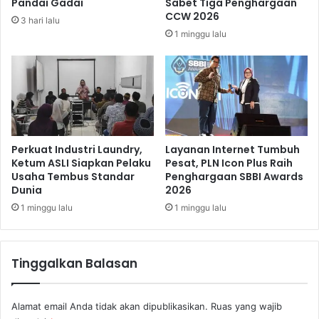
Pandai Gadai
Sabet Tiga Penghargaan
b
CCW 2026
3 hari lalu
a
1 minggu lalu
n
g
P
e
r
d
a
n
Perkuat Industri Laundry,
Layanan Internet Tumbuh
a
Ketum ASLI Siapkan Pelaku
Pesat, PLN Icon Plus Raih
Usaha Tembus Standar
Penghargaan SBBI Awards
J
Dunia
2026
e
m
1 minggu lalu
1 minggu lalu
a
a
h
Tinggalkan Balasan
U
m
r
Alamat email Anda tidak akan dipublikasikan.
Ruas yang wajib
o