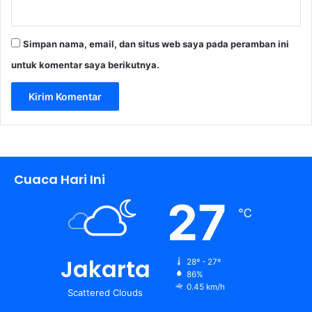
Simpan nama, email, dan situs web saya pada peramban ini
untuk komentar saya berikutnya.
Cuaca Hari Ini
27
℃
Jakarta
28º - 27º
86%
0.45 km/h
Scattered Clouds