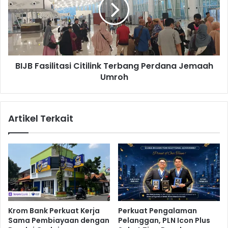
P
B
e
F
n
a
g
s
u
i
a
l
BIJB Fasilitasi Citilink Terbang Perdana Jemaah
t
i
a
Umroh
t
n
a
K
s
e
i
Artikel Terkait
a
C
m
i
a
t
n
i
a
l
n
i
L
n
a
k
u
T
Krom Bank Perkuat Kerja
Perkuat Pengalaman
t
e
Sama Pembiayaan dengan
Pelanggan, PLN Icon Plus
r