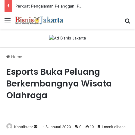
Perkuat Pengalaman Pelanggan, PLN Icon Plus Sabet Tiga Penghargaan CCW 2026
Menu
Ca
Home
Esports Buka Peluang
Berkembangnya Wisata
Olahraga
Kontributor
S
8 Januari 2020
0
10
1 menit dibaca
e