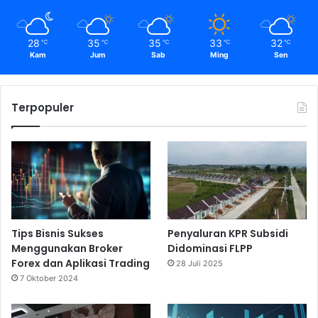
28
35
35
33
32
℃
℃
℃
℃
℃
Kam
Jum
Sab
Ming
Sen
Terpopuler
Tips Bisnis Sukses
Penyaluran KPR Subsidi
Menggunakan Broker
Didominasi FLPP
Forex dan Aplikasi Trading
28 Juli 2025
7 Oktober 2024