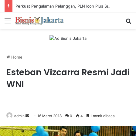
Perkuat Pengalaman Pelanggan, PLN Icon Plus Sabet Tiga Penghargaan CCW 2026
Menu
Ca
Home
Esteban Vizcarra Resmi Jadi
WNI
admin
S
16 Maret 2018
0
4
1 menit dibaca
e
n