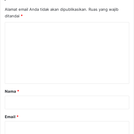
Alamat email Anda tidak akan dipublikasikan.
Ruas yang wajib
ditandai
*
K
o
m
e
n
t
a
r
Nama
*
*
Email
*