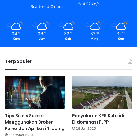
4.92 km/h
Scattered Clouds
34
36
32
32
32
℃
℃
℃
℃
℃
Kam
Jum
Sab
Ming
Sen
Terpopuler
Tips Bisnis Sukses
Penyaluran KPR Subsidi
Menggunakan Broker
Didominasi FLPP
Forex dan Aplikasi Trading
28 Juli 2025
7 Oktober 2024