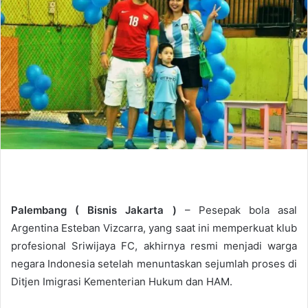
d
a
n
e
m
a
i
l
Palembang (
Bisnis Jakarta
)
– Pesepak bola asal
Argentina Esteban Vizcarra, yang saat ini memperkuat klub
profesional Sriwijaya FC, akhirnya resmi menjadi warga
negara Indonesia setelah menuntaskan sejumlah proses di
Ditjen Imigrasi Kementerian Hukum dan HAM.