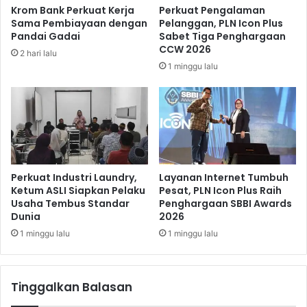
c
g
Krom Bank Perkuat Kerja
Perkuat Pengalaman
a
a
Sama Pembiayaan dengan
Pelanggan, PLN Icon Plus
p
n
Pandai Gadai
Sabet Tiga Penghargaan
a
B
CCW 2026
2 hari lalu
i
u
1 minggu lalu
P
l
e
o
r
g
e
m
p
a
t
Perkuat Industri Laundry,
Layanan Internet Tumbuh
F
Ketum ASLI Siapkan Pelaku
Pesat, PLN Icon Plus Raih
Usaha Tembus Standar
Penghargaan SBBI Awards
i
Dunia
2026
n
a
1 minggu lalu
1 minggu lalu
l
Tinggalkan Balasan