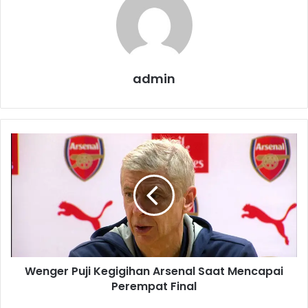
admin
W
e
n
g
e
r
P
u
j
Wenger Puji Kegigihan Arsenal Saat Mencapai
i
Perempat Final
K
e