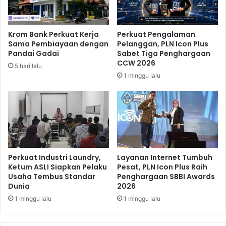
n
n
e
t
r
u
Krom Bank Perkuat Kerja
Perkuat Pengalaman
b
h
Sama Pembiayaan dengan
Pelanggan, PLN Icon Plus
a
W
Pandai Gadai
Sabet Tiga Penghargaan
n
a
CCW 2026
5 hari lalu
g
r
1 minggu lalu
a
g
n
a
d
i
K
e
l
u
Perkuat Industri Laundry,
Layanan Internet Tumbuh
Ketum ASLI Siapkan Pelaku
Pesat, PLN Icon Plus Raih
r
Usaha Tembus Standar
Penghargaan SBBI Awards
a
Dunia
2026
h
a
1 minggu lalu
1 minggu lalu
n