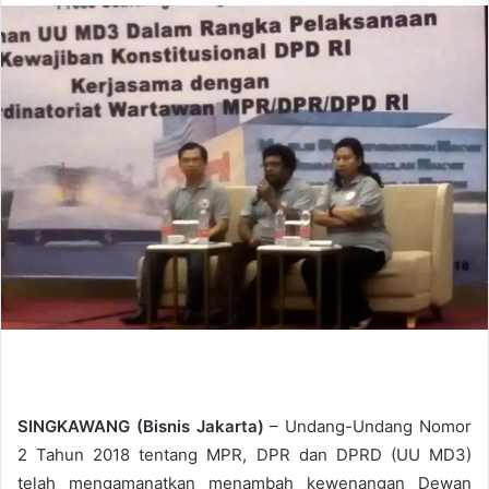
n
d
a
n
e
m
a
i
l
SINGKAWANG (Bisnis Jakarta)
– Undang-Undang Nomor
2 Tahun 2018 tentang MPR, DPR dan DPRD (UU MD3)
telah mengamanatkan menambah kewenangan Dewan