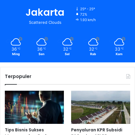
Jakarta
25º - 25º
72%
1.93 km/h
Scattered Clouds
36
36
32
32
33
℃
℃
℃
℃
℃
Ming
Sen
Sel
Rab
Kam
Terpopuler
Tips Bisnis Sukses
Penyaluran KPR Subsidi