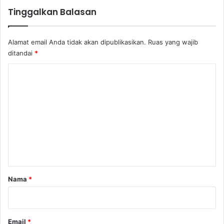
Tinggalkan Balasan
Alamat email Anda tidak akan dipublikasikan.
Ruas yang wajib
ditandai
*
K
o
m
e
n
t
a
r
Nama
*
*
Email
*