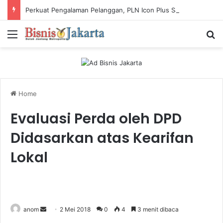
Perkuat Pengalaman Pelanggan, PLN Icon Plus Sabet Tiga Penghargaan CCW 2026
Menu
Ca
Home
Evaluasi Perda oleh DPD
Didasarkan atas Kearifan
Lokal
anom
S
2 Mei 2018
0
4
3 menit dibaca
e