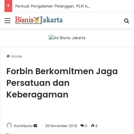
Perkuat Pengalaman Pelanggan, PLN Icon Plus Sabet Tiga Penghargaan CCW 2026
Menu
Ca
Home
Forbin Berkomitmen Jaga
Persatuan dan
Keberagaman
Kontributor
S
26 November 2018
0
6
e