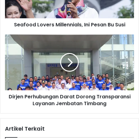
d
L
o
Seafood Lovers Millennials, Ini Pesan Bu Susi
v
e
r
D
s
i
M
r
i
j
l
e
l
n
e
P
n
e
n
r
Dirjen Perhubungan Darat Dorong Transparansi
i
h
a
Layanan Jembatan Timbang
u
l
b
s
u
,
n
Artikel Terkait
I
g
n
a