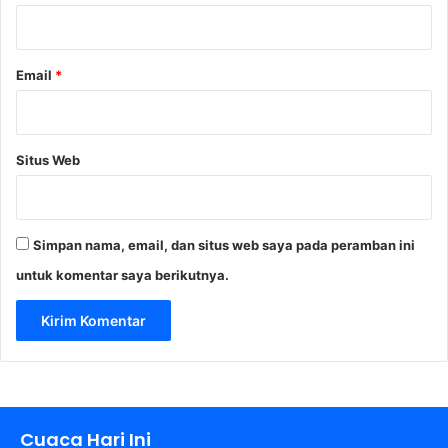
*
a
n
g
Email
*
Situs Web
Simpan nama, email, dan situs web saya pada peramban ini
untuk komentar saya berikutnya.
Cuaca Hari Ini