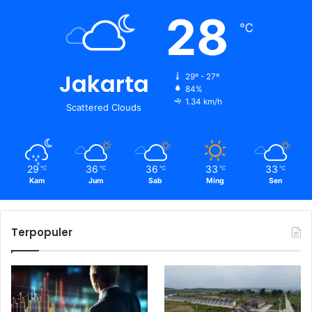
28
℃
Jakarta
29º - 27º
84%
1.34 km/h
Scattered Clouds
29
36
36
33
33
℃
℃
℃
℃
℃
Kam
Jum
Sab
Ming
Sen
Terpopuler