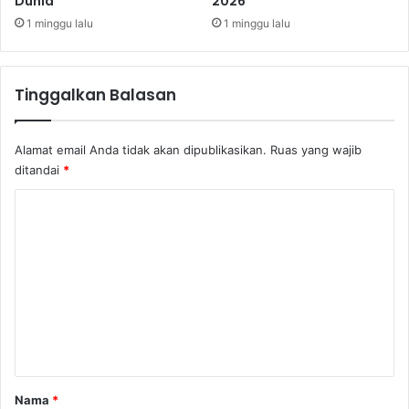
Dunia
2026
n
s
1 minggu lalu
1 minggu lalu
i
L
a
Tinggalkan Balasan
y
a
n
Alamat email Anda tidak akan dipublikasikan.
Ruas yang wajib
a
ditandai
*
n
J
K
e
o
m
b
m
a
e
t
a
n
n
t
T
i
a
m
r
Nama
*
b