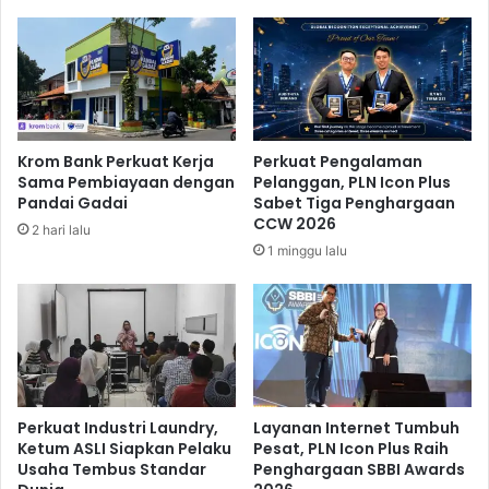
i
n
P
D
e
a
s
r
a
a
n
t
B
D
Krom Bank Perkuat Kerja
Perkuat Pengalaman
u
o
Sama Pembiayaan dengan
Pelanggan, PLN Icon Plus
S
r
Pandai Gadai
Sabet Tiga Penghargaan
u
o
CCW 2026
2 hari lalu
s
n
1 minggu lalu
i
g
T
r
a
n
s
p
a
Perkuat Industri Laundry,
Layanan Internet Tumbuh
r
Ketum ASLI Siapkan Pelaku
Pesat, PLN Icon Plus Raih
Usaha Tembus Standar
Penghargaan SBBI Awards
a