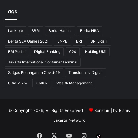
Tags
bank bjb
BBRI
Berita Hari Ini
Berita NBA
Berita SEA Games 2021
BNPB
BRI
BRI Liga 1
BRI Peduli
Digital Banking
G20
Holding UMi
Jakarta International Container Terminal
Satgas Penanganan Covid-19
Transformasi Digital
Ultra Mikro
UMKM
Wealth Management
© Copyright 2026, All Rights Reserved |
Beriklan
| by
Bisnis
Jakarta Network
Facebook
X
YouTube
Instagram
Tiktok