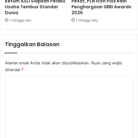
Ketum ASLI Siapkan Pelaku
Pesat, PLN Icon Plus Raih
Usaha Tembus Standar
Penghargaan SBBI Awards
Dunia
2026
1 minggu lalu
1 minggu lalu
Tinggalkan Balasan
Alamat email Anda tidak akan dipublikasikan.
Ruas yang wajib
ditandai
*
K
o
m
e
n
t
a