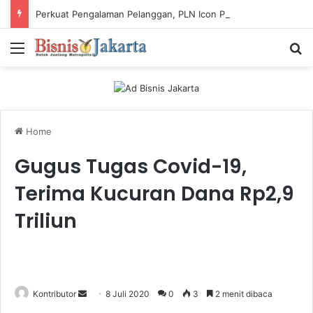
Perkuat Pengalaman Pelanggan, PLN Icon Plus Sabet Tiga Penghargaan CCW 2026
Menu
Ca
Home
Gugus Tugas Covid-19,
Terima Kucuran Dana Rp2,9
Triliun
Kontributor
S
8 Juli 2020
0
3
2 menit dibaca
e