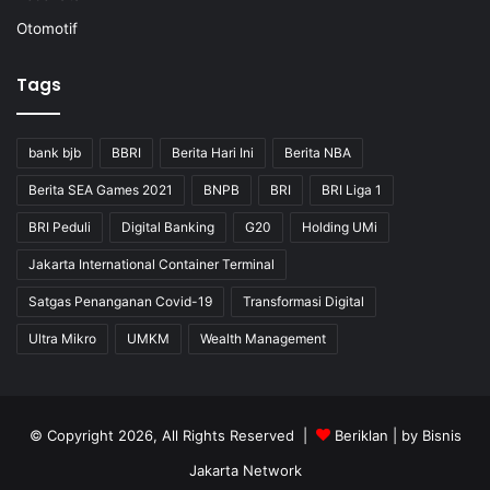
Otomotif
Tags
bank bjb
BBRI
Berita Hari Ini
Berita NBA
Berita SEA Games 2021
BNPB
BRI
BRI Liga 1
BRI Peduli
Digital Banking
G20
Holding UMi
Jakarta International Container Terminal
Satgas Penanganan Covid-19
Transformasi Digital
Ultra Mikro
UMKM
Wealth Management
© Copyright 2026, All Rights Reserved |
Beriklan
| by
Bisnis
Jakarta Network