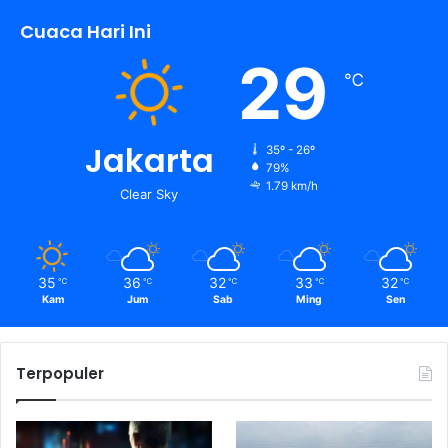
Cuaca Hari Ini
29
℃
Jakarta
35º - 26º
79%
1.79 km/h
Clear Sky
35
36
32
33
32
℃
℃
℃
℃
℃
Kam
Jum
Sab
Ming
Sen
Terpopuler