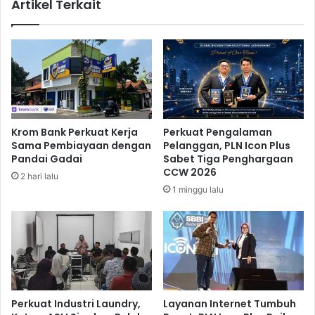
Artikel Terkait
l
a
a
b
L
a
u
r
m
T
p
e
u
r
r
d
a
Krom Bank Perkuat Kerja
Perkuat Pengalaman
m
Sama Pembiayaan dengan
Pelanggan, PLN Icon Plus
p
Pandai Gadai
Sabet Tiga Penghargaan
a
CCW 2026
2 hari lalu
k
1 minggu lalu
C
o
v
i
d
-
1
9
Perkuat Industri Laundry,
Layanan Internet Tumbuh