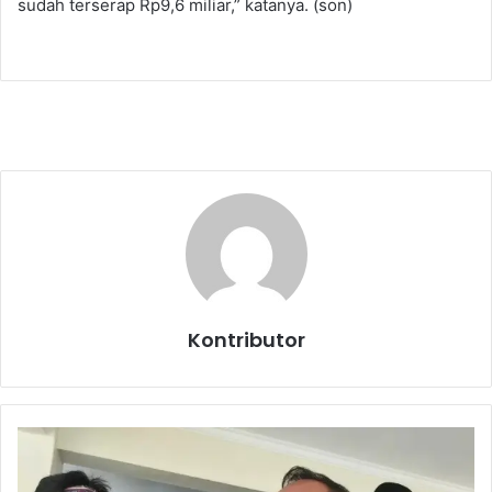
sudah terserap Rp9,6 miliar,” katanya. (son)
Kontributor
A
P
I