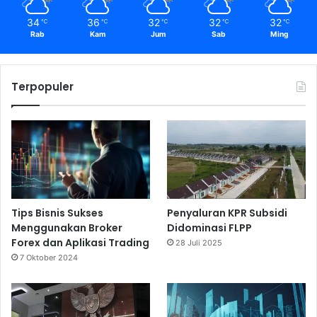
34
36
32
32
32
℃
℃
℃
℃
℃
Rab
Kam
Jum
Sab
Ming
Terpopuler
Tips Bisnis Sukses
Penyaluran KPR Subsidi
Menggunakan Broker
Didominasi FLPP
Forex dan Aplikasi Trading
28 Juli 2025
7 Oktober 2024