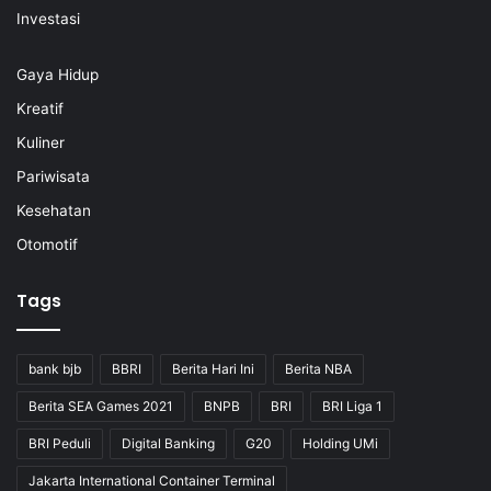
Investasi
Gaya Hidup
Kreatif
Kuliner
Pariwisata
Kesehatan
Otomotif
Tags
bank bjb
BBRI
Berita Hari Ini
Berita NBA
Berita SEA Games 2021
BNPB
BRI
BRI Liga 1
BRI Peduli
Digital Banking
G20
Holding UMi
Jakarta International Container Terminal