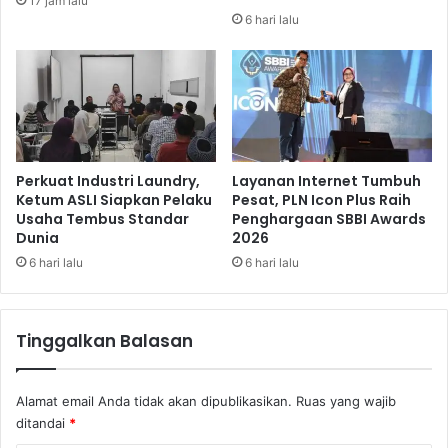
17 jam lalu
m
S
6 hari lalu
p
i
u
t
l
u
k
G
a
i
n
n
t
u
Perkuat Industri Laundry,
Layanan Internet Tumbuh
n
Ketum ASLI Siapkan Pelaku
Pesat, PLN Icon Plus Raih
Usaha Tembus Standar
Penghargaan SBBI Awards
g
Dunia
2026
M
e
6 hari lalu
6 hari lalu
m
p
r
Tinggalkan Balasan
i
h
a
Alamat email Anda tidak akan dipublikasikan.
Ruas yang wajib
t
ditandai
*
i