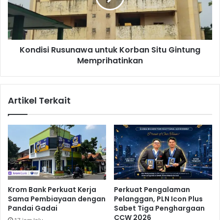
g
s
u
i
r
R
u
u
s
Kondisi Rusunawa untuk Korban Situ Gintung
s
O
Memprihatinkan
u
r
n
m
a
a
w
Artikel Terkait
s
a
d
u
i
n
B
t
o
u
g
k
o
K
r
o
D
r
Krom Bank Perkuat Kerja
Perkuat Pengalaman
i
b
Sama Pembiayaan dengan
Pelanggan, PLN Icon Plus
k
a
Pandai Gadai
Sabet Tiga Penghargaan
u
n
CCW 2026