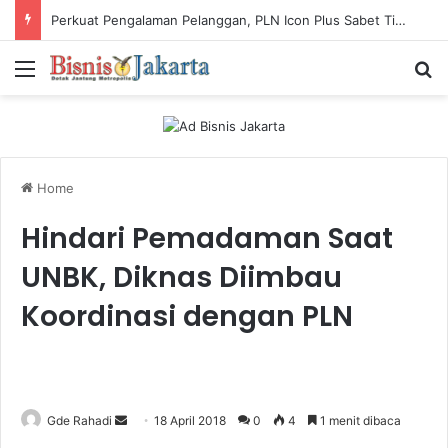
Perkuat Pengalaman Pelanggan, PLN Icon Plus Sabet Tiga Penghargaan CCW 2026
Menu
Ca
Home
Hindari Pemadaman Saat
UNBK, Diknas Diimbau
Koordinasi dengan PLN
Gde Rahadi
S
18 April 2018
0
4
1 menit dibaca
e