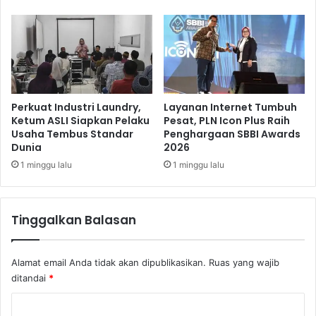
n
d
a
k
A
n
t
a
Perkuat Industri Laundry,
Layanan Internet Tumbuh
r
Ketum ASLI Siapkan Pelaku
Pesat, PLN Icon Plus Raih
Usaha Tembus Standar
Penghargaan SBBI Awards
A
Dunia
2026
n
a
1 minggu lalu
1 minggu lalu
k
S
e
Tinggalkan Balasan
k
o
l
Alamat email Anda tidak akan dipublikasikan.
Ruas yang wajib
a
ditandai
*
h
K