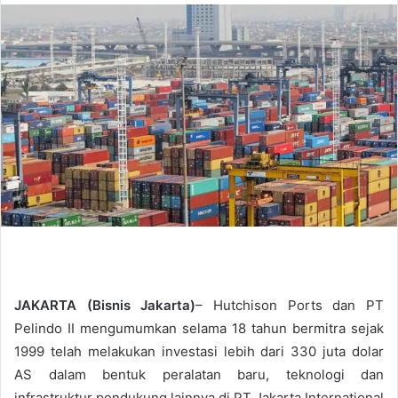
n
d
a
n
e
m
a
i
l
JAKARTA (Bisnis Jakarta)
– Hutchison Ports dan PT
Pelindo II mengumumkan selama 18 tahun bermitra sejak
1999 telah melakukan investasi lebih dari 330 juta dolar
AS dalam bentuk peralatan baru, teknologi dan
infrastruktur pendukung lainnya di PT Jakarta International