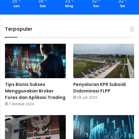
35
35
33
32
32
℃
℃
℃
℃
℃
Jum
Sab
Ming
Sen
Sel
Terpopuler
Tips Bisnis Sukses
Penyaluran KPR Subsidi
Menggunakan Broker
Didominasi FLPP
Forex dan Aplikasi Trading
28 Juli 2025
7 Oktober 2024