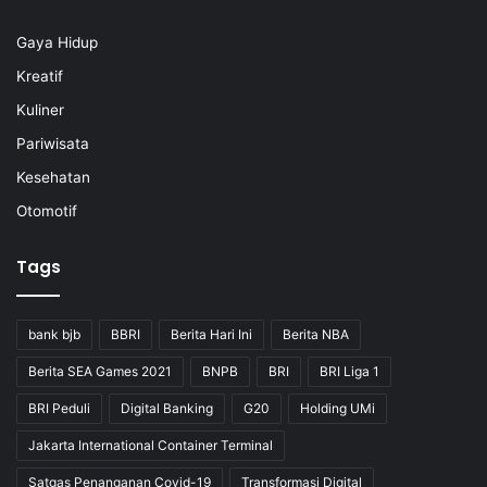
Gaya Hidup
Kreatif
Kuliner
Pariwisata
Kesehatan
Otomotif
Tags
bank bjb
BBRI
Berita Hari Ini
Berita NBA
Berita SEA Games 2021
BNPB
BRI
BRI Liga 1
BRI Peduli
Digital Banking
G20
Holding UMi
Jakarta International Container Terminal
Satgas Penanganan Covid-19
Transformasi Digital