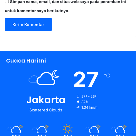
Simpan nama, email, dan situs web saya pada peramban ini
untuk komentar saya berikutnya.
Cuaca Hari Ini
27
℃
Jakarta
27º - 26º
87%
1.34 km/h
Scattered Clouds