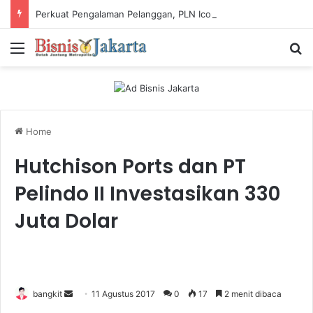
Perkuat Pengalaman Pelanggan, PLN Icon Plus Sabet Tiga Penghargaan CCW 2026
Menu
Ca
Home
Hutchison Ports dan PT
Pelindo II Investasikan 330
Juta Dolar
bangkit
S
11 Agustus 2017
0
17
2 menit dibaca
e