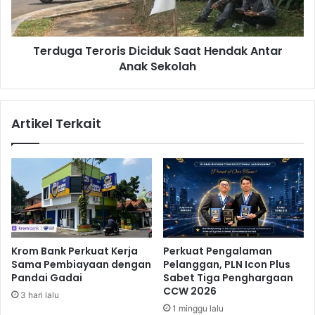
i
a
h
T
I
e
Terduga Teroris Diciduk Saat Hendak Antar
S
r
O
Anak Sekolah
o
9
r
0
i
0
s
Artikel Terkait
1
D
:
i
2
c
0
i
1
d
5
u
k
S
a
Krom Bank Perkuat Kerja
Perkuat Pengalaman
a
Sama Pembiayaan dengan
Pelanggan, PLN Icon Plus
t
Pandai Gadai
Sabet Tiga Penghargaan
H
CCW 2026
3 hari lalu
e
1 minggu lalu