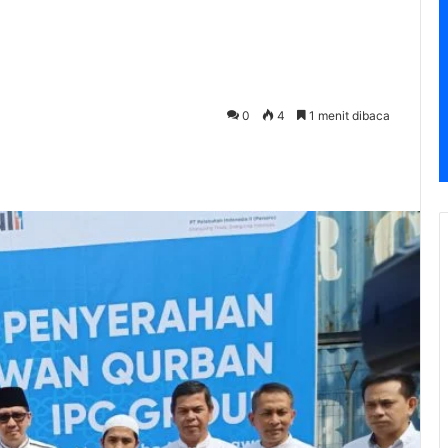
0
4
1 menit dibaca