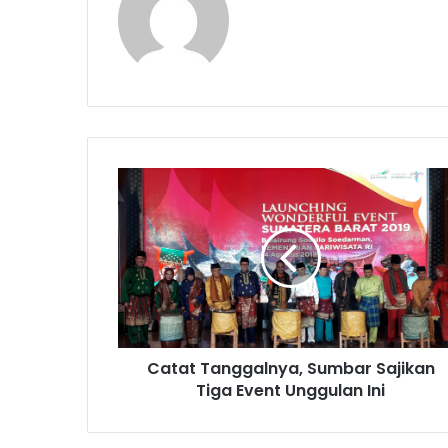
C
a
t
a
t
T
a
n
g
Catat Tanggalnya, Sumbar Sajikan
g
Tiga Event Unggulan Ini
a
l
n