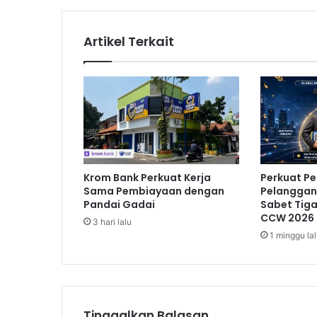
y
a
,
Artikel Terkait
S
u
m
b
a
r
S
a
j
Krom Bank Perkuat Kerja
Perkuat P
i
Sama Pembiayaan dengan
Pelanggan,
k
Pandai Gadai
Sabet Tig
a
CCW 2026
3 hari lalu
n
1 minggu la
T
i
g
a
E
Tinggalkan Balasan
v