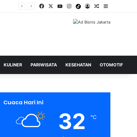
Facebook
X
YouTube
Instagram
Tiktok
Log In
Shuffle Berita
Sidebar
KULINER
PARIWISATA
KESEHATAN
OTOMOTIF
Cuaca Hari Ini
32
℃