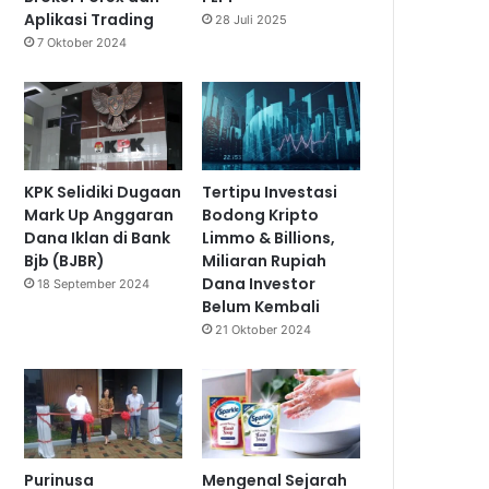
Aplikasi Trading
28 Juli 2025
7 Oktober 2024
KPK Selidiki Dugaan
Tertipu Investasi
Mark Up Anggaran
Bodong Kripto
Dana Iklan di Bank
Limmo & Billions,
Bjb (BJBR)
Miliaran Rupiah
Dana Investor
18 September 2024
Belum Kembali
21 Oktober 2024
Purinusa
Mengenal Sejarah