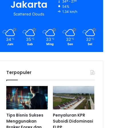
Jakarta
34º - 27º
54%
1.34 km/h
Scattered Clouds
34
35
33
32
32
℃
℃
℃
℃
℃
Jum
Sab
Ming
Sen
Sel
Terpopuler
Tips Bisnis Sukses
Penyaluran KPR
Menggunakan
Subsidi Didominasi
Broker Forex dan
FLPP