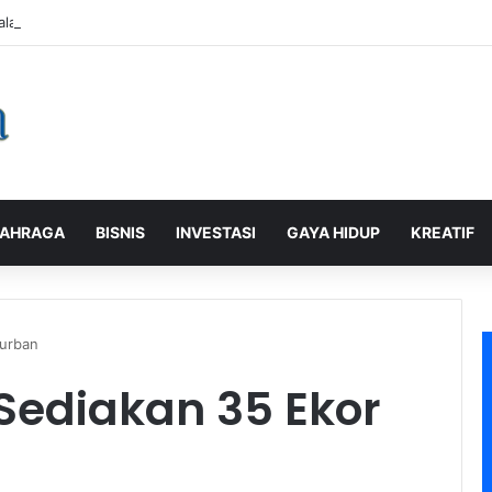
alaman Pelanggan, PLN Icon Plus Sabet Tiga Penghargaan CCW 2026
AHRAGA
BISNIS
INVESTASI
GAYA HIDUP
KREATIF
Kurban
 Sediakan 35 Ekor