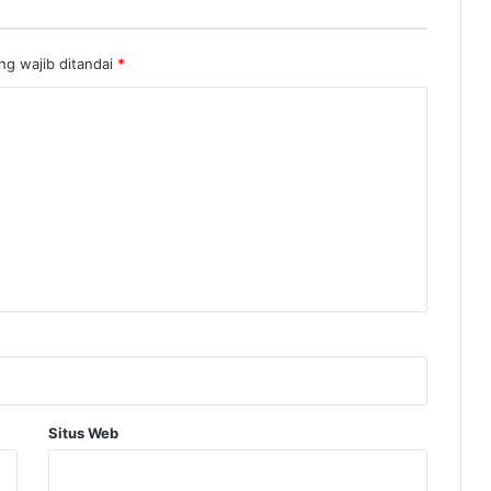
i
s
ng wajib ditandai
*
m
e
Situs Web