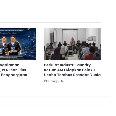
t
a
k
a
n
S
u
p
e
r
P
r
engalaman
Perkuat Industri Laundry,
e
 PLN Icon Plus
Ketum ASLI Siapkan Pelaku
s
a Penghargaan
Usaha Tembus Standar Dunia
i
1 minggu lalu
d
lu
e
n
s
i
a
l