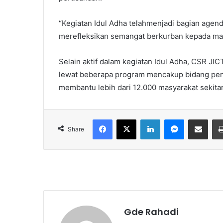
“Kegiatan Idul Adha telahmenjadi bagian agen
merefleksikan semangat berkurban kepada masy
Selain aktif dalam kegiatan Idul Adha, CSR JI
lewat beberapa program mencakup bidang pend
membantu lebih dari 12.000 masyarakat sekita
Facebook
X
LinkedIn
Messenger
Share via Email
Share
Gde Rahadi