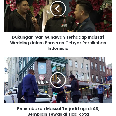
u
n
g
a
n
I
Dukungan Ivan Gunawan Terhadap Industri
v
Wedding dalam Pameran Gebyar Pernikahan
a
n
Indonesia
G
u
P
n
e
a
n
w
e
a
m
n
b
T
a
e
k
r
a
h
Penembakan Massal Terjadi Lagi di AS,
n
a
Sembilan Tewas di Tiga Kota
M