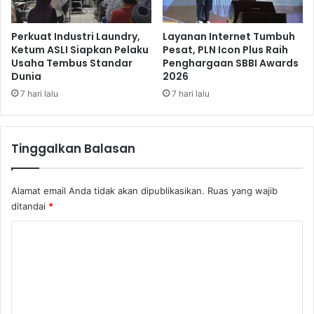
a
S
m
e
P
m
Perkuat Industri Laundry,
Layanan Internet Tumbuh
a
b
Ketum ASLI Siapkan Pelaku
Pesat, PLN Icon Plus Raih
m
Usaha Tembus Standar
Penghargaan SBBI Awards
i
Dunia
2026
e
l
r
a
7 hari lalu
7 hari lalu
a
n
n
T
G
e
Tinggalkan Balasan
e
w
b
a
y
s
Alamat email Anda tidak akan dipublikasikan.
Ruas yang wajib
a
d
ditandai
*
r
i
P
T
K
e
i
r
o
g
n
a
m
i
K
e
k
o
a
t