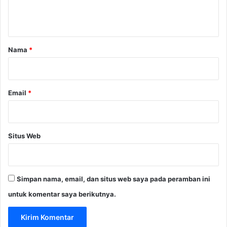
n
h
a
t
a
n
a
I
r
Nama
*
n
d
*
o
n
Email
*
e
s
i
a
Situs Web
Simpan nama, email, dan situs web saya pada peramban ini
untuk komentar saya berikutnya.