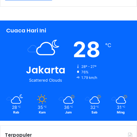
Cuaca Hari Ini
28
℃
Jakarta
28º - 27º
76%
1.79 km/h
Scattered Clouds
28
35
36
32
31
℃
℃
℃
℃
℃
Rab
Kam
Jum
Sab
Ming
Terpopuler