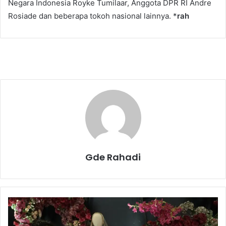
Negara Indonesia Royke Tumilaar, Anggota DPR RI Andre
Rosiade dan beberapa tokoh nasional lainnya. *
rah
Gde Rahadi
D
u
k