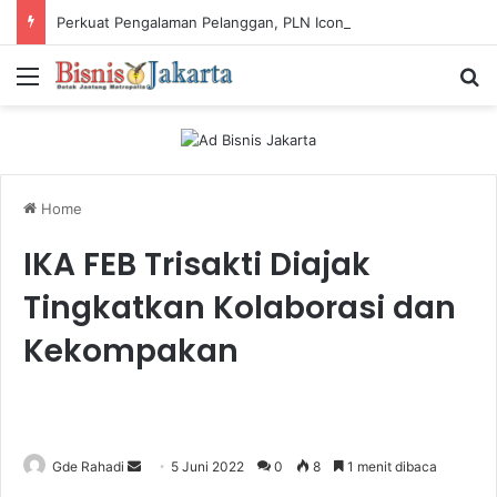
Perkuat Pengalaman Pelanggan, PLN Icon Plus Sabet Tiga Penghargaan CCW 2026
Menu
Ca
Home
IKA FEB Trisakti Diajak
Tingkatkan Kolaborasi dan
Kekompakan
Gde Rahadi
S
5 Juni 2022
0
8
1 menit dibaca
e