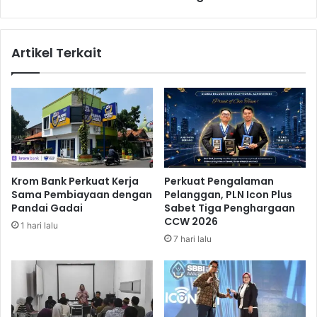
d
a
a
s
p
s
Artikel Terkait
I
a
n
l
d
T
u
e
s
r
t
j
r
a
i
d
W
i
Krom Bank Perkuat Kerja
Perkuat Pengalaman
e
L
Sama Pembiayaan dengan
Pelanggan, PLN Icon Plus
d
a
Pandai Gadai
Sabet Tiga Penghargaan
d
g
CCW 2026
1 hari lalu
i
i
7 hari lalu
n
d
g
i
d
A
a
S
l
,