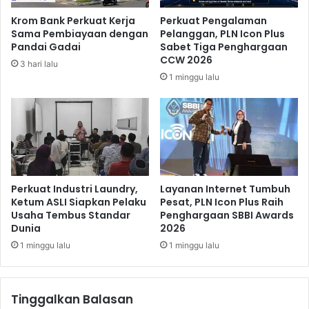
a
,
Krom Bank Perkuat Kerja
Perkuat Pengalaman
q
A
Sama Pembiayaan dengan
Pelanggan, PLN Icon Plus
i
h
Pandai Gadai
Sabet Tiga Penghargaan
h
l
CCW 2026
3 hari lalu
D
i
1 minggu lalu
i
W
p
a
e
r
r
i
i
s
k
A
s
n
a
c
Perkuat Industri Laundry,
Layanan Internet Tumbuh
K
a
Ketum ASLI Siapkan Pelaku
Pesat, PLN Icon Plus Raih
P
Usaha Tembus Standar
Penghargaan SBBI Awards
m
Dunia
2026
K
T
u
1 minggu lalu
1 minggu lalu
t
u
p
Tinggalkan Balasan
A