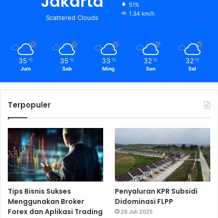
Jakarta
51%
1.34 km/h
Scattered Clouds
35
35
33
32
32
℃
℃
℃
℃
℃
Jum
Sab
Ming
Sen
Sel
Terpopuler
Tips Bisnis Sukses
Penyaluran KPR Subsidi
Menggunakan Broker
Didominasi FLPP
Forex dan Aplikasi Trading
28 Juli 2025