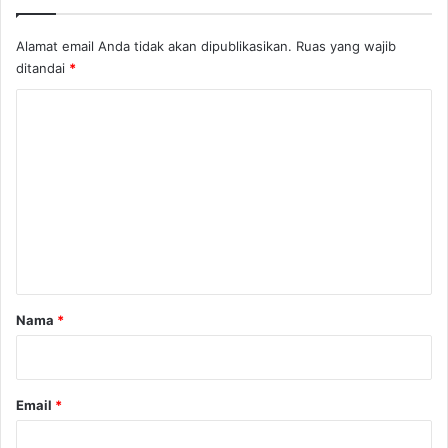
k
s
Alamat email Anda tidak akan dipublikasikan.
Ruas yang wajib
e
ditandai
*
s
J
K
a
o
l
a
m
n
e
n
t
a
r
Nama
*
*
Email
*