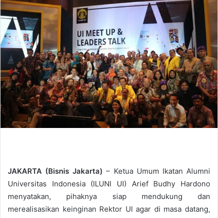
d
a
n
e
m
a
i
l
JAKARTA (Bisnis Jakarta)
– Ketua Umum Ikatan Alumni
Universitas Indonesia (ILUNI UI) Arief Budhy Hardono
menyatakan, pihaknya siap mendukung dan
merealisasikan keinginan Rektor UI agar di masa datang,