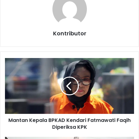
Kontributor
M
a
n
t
a
n
K
e
p
Mantan Kepala BPKAD Kendari Fatmawati Faqih
a
Diperiksa KPK
l
a