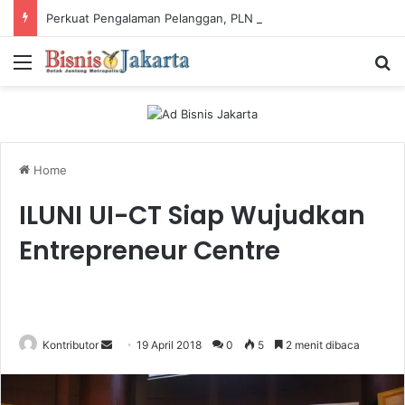
Perkuat Pengalaman Pelanggan, PLN Icon Plus Sabet Tiga Penghargaan CCW 2026
Menu
Ca
Home
ILUNI UI-CT Siap Wujudkan
Entrepreneur Centre
Kontributor
S
19 April 2018
0
5
2 menit dibaca
e
n