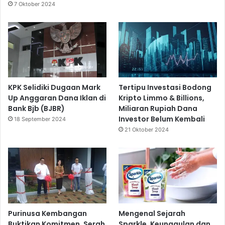
7 Oktober 2024
KPK Selidiki Dugaan Mark
Tertipu Investasi Bodong
Up Anggaran Dana Iklan di
Kripto Limmo & Billions,
Bank Bjb (BJBR)
Miliaran Rupiah Dana
Investor Belum Kembali
18 September 2024
21 Oktober 2024
Purinusa Kembangan
Mengenal Sejarah
Buktikan Komitmen, Serah
Sparkle, Keunggulan dan