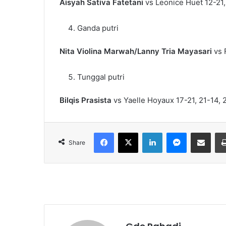
Aisyah Sativa Fatetani
vs Leonice Huet 12-21,
Ganda putri
Nita Violina Marwah/Lanny Tria Mayasari
vs F
Tunggal putri
Bilqis Prasista
vs Yaelle Hoyaux 17-21, 21-14, 
Facebook
X
LinkedIn
Messenger
Share via Email
Share