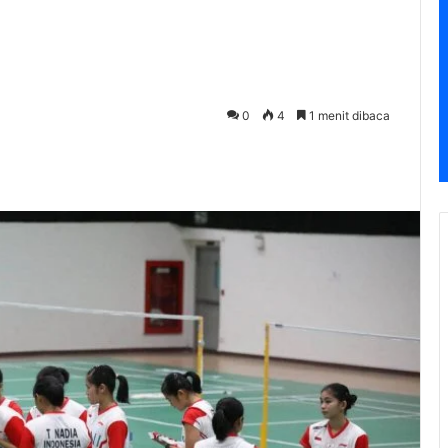
0
4
1 menit dibaca