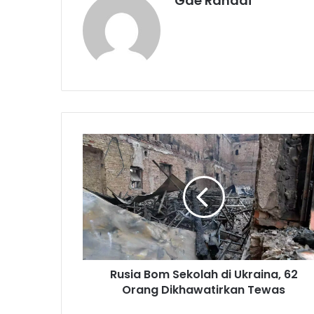
Gde Rahadi
R
u
s
i
a
B
o
m
S
Rusia Bom Sekolah di Ukraina, 62
e
Orang Dikhawatirkan Tewas
k
o