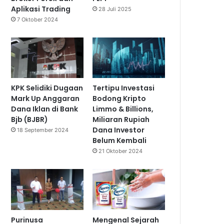
Aplikasi Trading
28 Juli 2025
7 Oktober 2024
KPK Selidiki Dugaan
Tertipu Investasi
Mark Up Anggaran
Bodong Kripto
Dana Iklan di Bank
Limmo & Billions,
Bjb (BJBR)
Miliaran Rupiah
Dana Investor
18 September 2024
Belum Kembali
21 Oktober 2024
Purinusa
Mengenal Sejarah