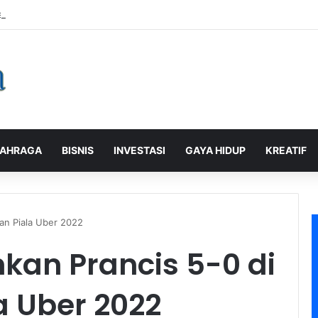
alaman Pelanggan, PLN Icon Plus Sabet Tiga Penghargaan CCW 2026
AHRAGA
BISNIS
INVESTASI
GAYA HIDUP
KREATIF
han Piala Uber 2022
kan Prancis 5-0 di
a Uber 2022