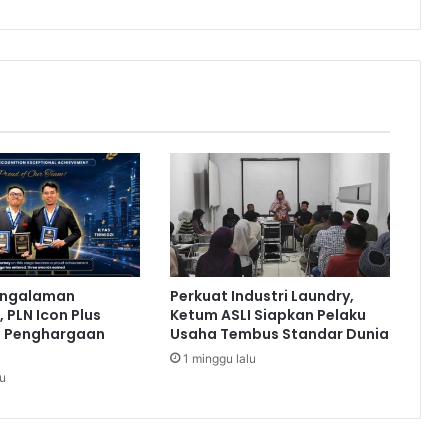
t
o
r
M
a
n
u
f
a
k
t
u
r
D
engalaman
Perkuat Industri Laundry,
i
 PLN Icon Plus
Ketum ASLI Siapkan Pelaku
h
a Penghargaan
Usaha Tembus Standar Dunia
a
1 minggu lalu
r
lu
a
p
k
a