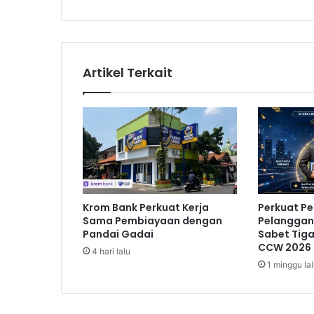
l
a
h
d
i
Artikel Terkait
U
k
r
a
i
n
a
,
6
Krom Bank Perkuat Kerja
Perkuat P
2
Sama Pembiayaan dengan
Pelanggan,
O
Pandai Gadai
Sabet Tig
r
CCW 2026
4 hari lalu
a
1 minggu la
n
g
D
i