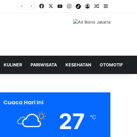
Facebook
X
YouTube
Instagram
Tiktok
Log In
Shuffle Berita
Sidebar
KULINER
PARIWISATA
KESEHATAN
OTOMOTIF
Cuaca Hari Ini
27
℃