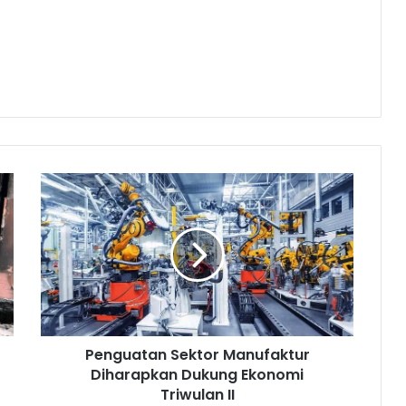
P
e
n
g
u
a
t
a
n
Penguatan Sektor Manufaktur
S
Diharapkan Dukung Ekonomi
e
k
Triwulan II