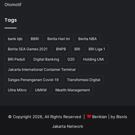
Otomotif
Tags
bank bjb
BBRI
Berita Hari Ini
Berita NBA
Berita SEA Games 2021
BNPB
BRI
BRI Liga 1
BRI Peduli
Digital Banking
G20
Holding UMi
Jakarta International Container Terminal
Satgas Penanganan Covid-19
Transformasi Digital
Ultra Mikro
UMKM
Wealth Management
© Copyright 2026, All Rights Reserved |
Beriklan
| by
Bisnis
Jakarta Network