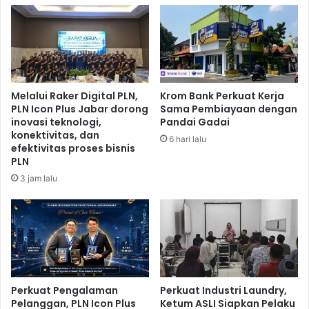
k
P
a
e
n
n
n
y
y
i
a
s
B
Melalui Raker Digital PLN,
Krom Bank Perkuat Kerja
i
a
PLN Icon Plus Jabar dorong
Sama Pembiayaan dengan
h
n
inovasi teknologi,
Pandai Gadai
a
g
konektivitas, dan
6 hari lalu
n
k
efektivitas proses bisnis
P
i
PLN
i
t
3 jam lalu
a
d
l
i
a
L
U
a
b
g
e
a
r
S
2
Perkuat Pengalaman
Perkuat Industri Laundry,
e
Pelanggan, PLN Icon Plus
Ketum ASLI Siapkan Pelaku
0
l