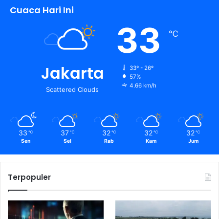
Cuaca Hari Ini
33
℃
Jakarta
33º - 26º
57%
4.66 km/h
Scattered Clouds
33
37
32
32
32
℃
℃
℃
℃
℃
Sen
Sel
Rab
Kam
Jum
Terpopuler