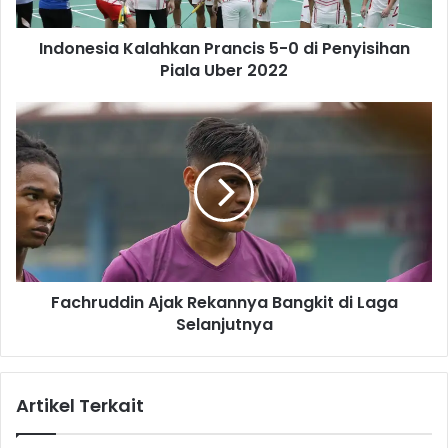
i
a
Indonesia Kalahkan Prancis 5-0 di Penyisihan
K
Piala Uber 2022
a
l
a
F
h
a
k
c
a
h
n
r
P
u
r
d
a
d
n
i
c
Fachruddin Ajak Rekannya Bangkit di Laga
n
i
Selanjutnya
A
s
j
5
a
-
k
Artikel Terkait
0
R
d
e
i