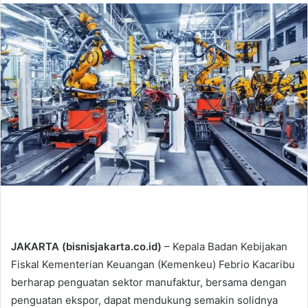
n
d
a
n
e
m
a
i
l
JAKARTA (bisnisjakarta.co.id)
– Kepala Badan Kebijakan
Fiskal Kementerian Keuangan (Kemenkeu) Febrio Kacaribu
berharap penguatan sektor manufaktur, bersama dengan
penguatan ekspor, dapat mendukung semakin solidnya