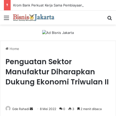
Krom Bank Perkuat Kerja Sama Pembiayaan dengan Pandai Gadai
Menu
Ca
Home
Penguatan Sektor
Manufaktur Diharapkan
Dukung Ekonomi Triwulan II
Gde Rahadi
S
8 Mei 2022
0
3
2 menit dibaca
e