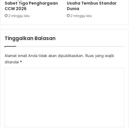
Sabet Tiga Penghargaan
Usaha Tembus Standar
2
a
CCW 2026
Dunia
2
n
2 minggu lalu
2 minggu lalu
j
u
t
n
Tinggalkan Balasan
y
a
Alamat email Anda tidak akan dipublikasikan.
Ruas yang wajib
ditandai
*
K
o
m
e
n
t
a