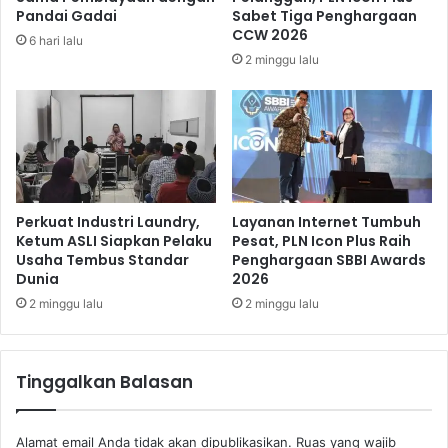
T
a
Pandai Gadai
Sabet Tiga Penghargaan
a
t
CCW 2026
6 hari lalu
r
a
2 minggu lalu
i
D
k
i
P
e
e
n
n
g
g
K
u
u
n
l
Perkuat Industri Laundry,
Layanan Internet Tumbuh
j
Ketum ASLI Siapkan Pelaku
Pesat, PLN Icon Plus Raih
o
Usaha Tembus Standar
Penghargaan SBBI Awards
u
n
Dunia
2026
n
g
2 minggu lalu
2 minggu lalu
Tinggalkan Balasan
Alamat email Anda tidak akan dipublikasikan.
Ruas yang wajib