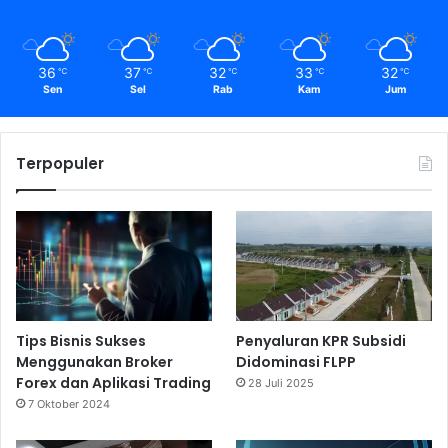
36
37
32
33
32
℃
℃
℃
℃
℃
Sen
Sel
Rab
Kam
Jum
Terpopuler
Tips Bisnis Sukses
Penyaluran KPR Subsidi
Menggunakan Broker
Didominasi FLPP
Forex dan Aplikasi Trading
28 Juli 2025
7 Oktober 2024