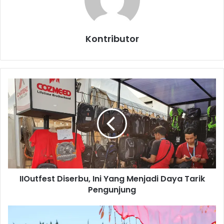
Kontributor
I
I
O
u
t
f
e
s
t
IIOutfest Diserbu, Ini Yang Menjadi Daya Tarik
D
Pengunjung
i
s
e
D
r
C