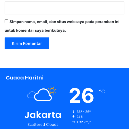
Simpan nama, email, dan situs web saya pada peramban ini
untuk komentar saya berikutnya.
Cuaca Hari Ini
26
℃
Jakarta
36º - 26º
74%
1.32 km/h
Scattered Clouds