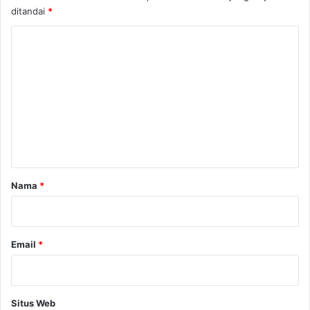
ditandai
*
K
o
m
e
n
t
a
r
Nama
*
*
Email
*
Situs Web