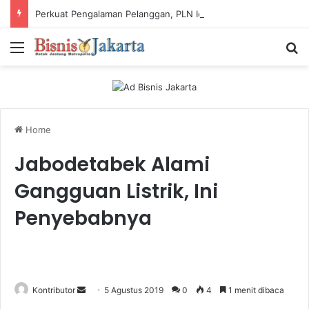
Perkuat Pengalaman Pelanggan, PLN Icon Plus Sabet Tiga Penghargaan CCW 2026
Menu
Ca
Home
Jabodetabek Alami
Gangguan Listrik, Ini
Penyebabnya
Kontributor
S
5 Agustus 2019
0
4
1 menit dibaca
e