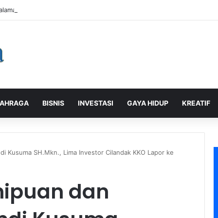
alaman Pelanggan, PLN Icon Plus Sabet Tiga Penghargaan CCW 2026
AHRAGA
BISNIS
INVESTASI
GAYA HIDUP
KREATIF
di Kusuma SH.Mkn., Lima Investor Cilandak KKO Lapor ke
nipuan dan