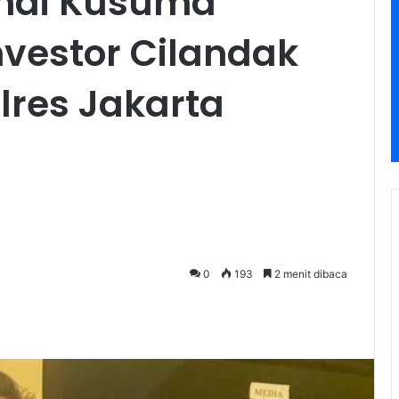
ndi Kusuma
nvestor Cilandak
lres Jakarta
0
193
2 menit dibaca