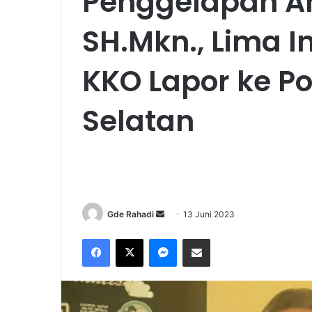
Penggelapan A
SH.Mkn., Lima I
KKO Lapor ke Po
Selatan
Gde Rahadi
S
13 Juni 2023
e
Facebook
X
Messenger
Share via Email
n
d
a
n