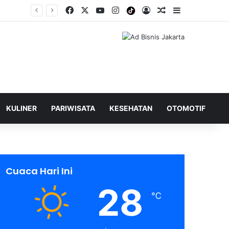
Facebook
X
YouTube
Instagram
Tiktok
Log In
Shuffle Berita
Sidebar
KULINER
PARIWISATA
KESEHATAN
OTOMOTIF
Cuaca Hari Ini
28
℃