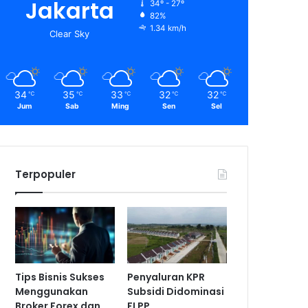
Jakarta
34º - 27º
82%
1.34 km/h
Clear Sky
34
35
33
32
32
℃
℃
℃
℃
℃
Jum
Sab
Ming
Sen
Sel
Terpopuler
Tips Bisnis Sukses
Penyaluran KPR
Menggunakan
Subsidi Didominasi
Broker Forex dan
FLPP