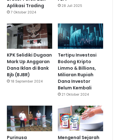
Aplikasi Trading
28 Juli 2025
7 Oktober 2024
KPK Selidiki Dugaan
Tertipu Investasi
Mark Up Anggaran
Bodong Kripto
Dana Iklan di Bank
Limmo & Billions,
Bjb (BJBR)
Miliaran Rupiah
Dana Investor
18 September 2024
Belum Kembali
21 Oktober 2024
Purinusa
Mengenal Sejarah