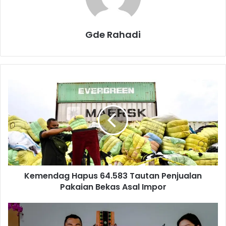
Gde Rahadi
K
e
m
e
n
d
a
g
H
Kemendag Hapus 64.583 Tautan Penjualan
a
Pakaian Bekas Asal Impor
p
u
s
K
6
T