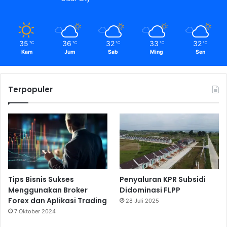
35
36
32
33
32
℃
℃
℃
℃
℃
Kam
Jum
Sab
Ming
Sen
Terpopuler
Tips Bisnis Sukses
Penyaluran KPR Subsidi
Menggunakan Broker
Didominasi FLPP
Forex dan Aplikasi Trading
28 Juli 2025
7 Oktober 2024