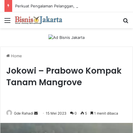
Perkuat Pengalaman Pelanggan, PLN Icon Plus Sabet Tiga Penghargaan CCW 2026
Menu
Ca
Home
Jokowi – Prabowo Kompak
Tanam Mangrove
Gde Rahadi
S
15 Mei 2023
0
5
1 menit dibaca
e
n