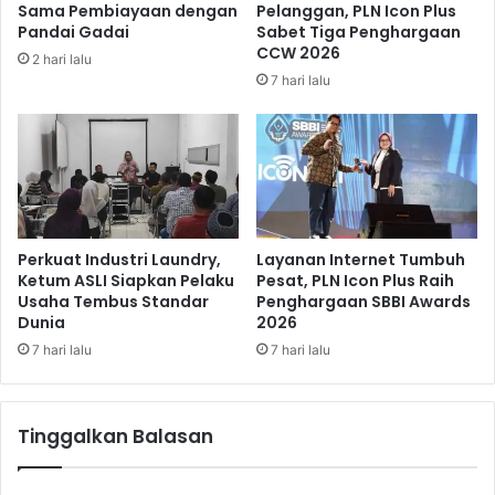
Sama Pembiayaan dengan
Pelanggan, PLN Icon Plus
k
p
Pandai Gadai
Sabet Tiga Penghargaan
a
a
CCW 2026
2 hari lalu
i
d
7 hari lalu
a
a
n
P
B
e
e
r
k
e
a
k
s
o
A
n
Perkuat Industri Laundry,
Layanan Internet Tumbuh
s
o
Ketum ASLI Siapkan Pelaku
Pesat, PLN Icon Plus Raih
a
Usaha Tembus Standar
Penghargaan SBBI Awards
m
Dunia
2026
l
i
I
a
7 hari lalu
7 hari lalu
m
n
p
M
o
a
Tinggalkan Balasan
r
s
y
a