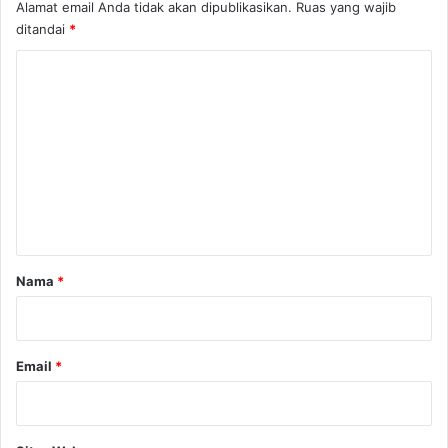
Alamat email Anda tidak akan dipublikasikan.
Ruas yang wajib
r
ditandai
*
a
k
K
a
o
t
L
m
a
e
b
u
n
a
t
n
B
a
a
r
Nama
*
j
*
o
Email
*