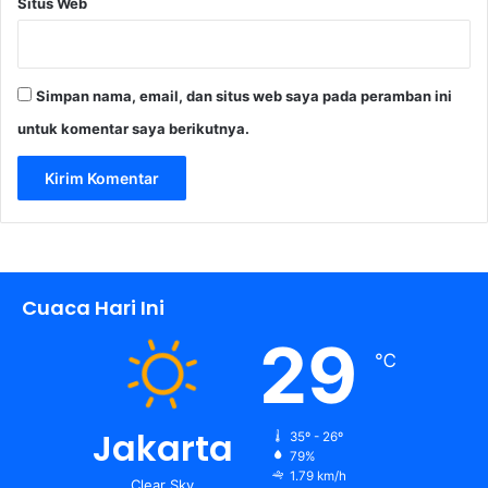
Situs Web
Simpan nama, email, dan situs web saya pada peramban ini
untuk komentar saya berikutnya.
Cuaca Hari Ini
29
℃
Jakarta
35º - 26º
79%
1.79 km/h
Clear Sky