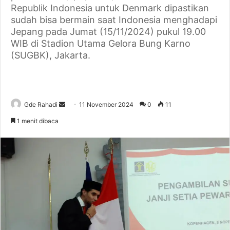
Republik Indonesia untuk Denmark dipastikan
sudah bisa bermain saat Indonesia menghadapi
Jepang pada Jumat (15/11/2024) pukul 19.00
WIB di Stadion Utama Gelora Bung Karno
(SUGBK), Jakarta.
Gde Rahadi
S
11 November 2024
0
11
e
1 menit dibaca
n
d
a
n
e
m
a
i
l