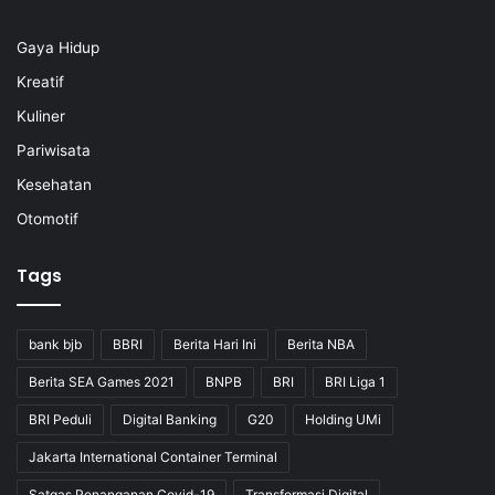
Gaya Hidup
Kreatif
Kuliner
Pariwisata
Kesehatan
Otomotif
Tags
bank bjb
BBRI
Berita Hari Ini
Berita NBA
Berita SEA Games 2021
BNPB
BRI
BRI Liga 1
BRI Peduli
Digital Banking
G20
Holding UMi
Jakarta International Container Terminal
Satgas Penanganan Covid-19
Transformasi Digital