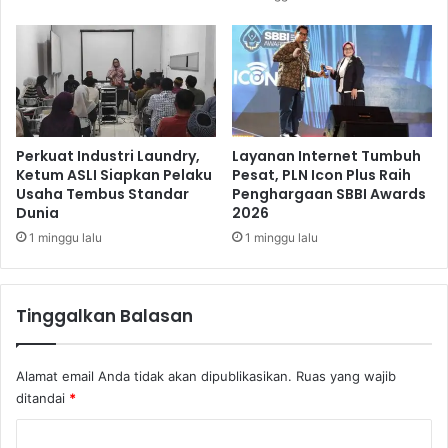
a
i
m
F
M
i
o
n
h
t
a
e
m
c
m
h
Perkuat Industri Laundry,
Layanan Internet Tumbuh
a
d
Ketum ASLI Siapkan Pelaku
Pesat, PLN Icon Plus Raih
d
Usaha Tembus Standar
Penghargaan SBBI Awards
i
Dunia
2026
H
T
a
e
1 minggu lalu
1 minggu lalu
t
n
t
g
a
a
Tinggalkan Balasan
h
D
i
Alamat email Anda tidak akan dipublikasikan.
Ruas yang wajib
n
ditandai
*
a
m
K
i