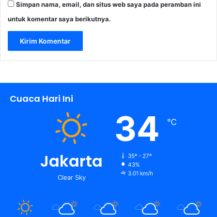
Simpan nama, email, dan situs web saya pada peramban ini
untuk komentar saya berikutnya.
Cuaca Hari Ini
34
℃
Jakarta
35º - 27º
43%
3.01 km/h
Clear Sky