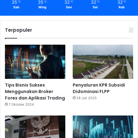
35
35
32
32
32
℃
℃
℃
℃
℃
Sab
Ming
Sen
Sel
Rab
Terpopuler
Tips Bisnis Sukses
Penyaluran KPR Subsidi
Menggunakan Broker
Didominasi FLPP
Forex dan Aplikasi Trading
28 Juli 2025
7 Oktober 2024