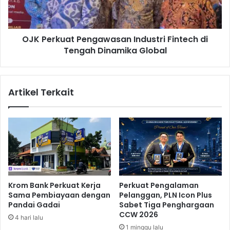
w
k
a
u
n
a
,
OJK Perkuat Pengawasan Industri Fintech di
t
M
Tengah Dinamika Global
P
e
e
n
n
k
g
Artikel Terkait
o
a
p
w
Z
a
i
s
a
a
r
n
a
I
h
n
k
d
Krom Bank Perkuat Kerja
Perkuat Pengalaman
e
u
Sama Pembiayaan dengan
Pelanggan, PLN Icon Plus
M
s
Pandai Gadai
Sabet Tiga Penghargaan
a
t
CCW 2026
4 hari lalu
k
r
1 minggu lalu