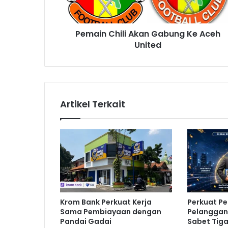
C
h
i
Pemain Chili Akan Gabung Ke Aceh
l
United
i
A
k
a
n
G
Artikel Terkait
a
b
u
n
g
K
e
A
c
Krom Bank Perkuat Kerja
Perkuat P
e
Sama Pembiayaan dengan
Pelanggan,
h
Pandai Gadai
Sabet Tig
U