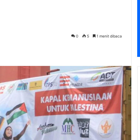
0
5
1 menit dibaca