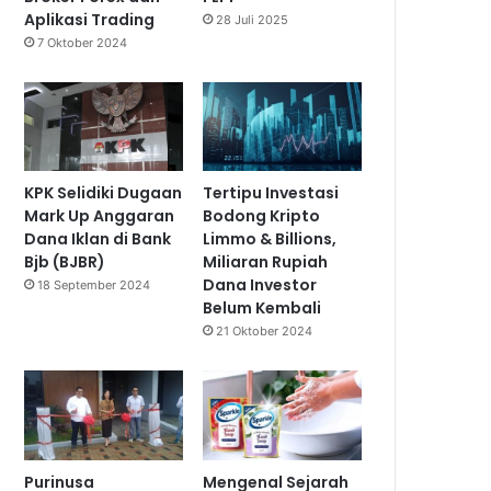
Aplikasi Trading
28 Juli 2025
7 Oktober 2024
KPK Selidiki Dugaan
Tertipu Investasi
Mark Up Anggaran
Bodong Kripto
Dana Iklan di Bank
Limmo & Billions,
Bjb (BJBR)
Miliaran Rupiah
Dana Investor
18 September 2024
Belum Kembali
21 Oktober 2024
Purinusa
Mengenal Sejarah