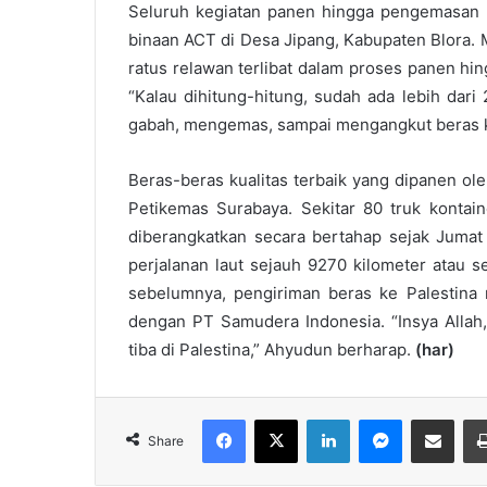
Seluruh kegiatan panen hingga pengemasan 
binaan ACT di Desa Jipang, Kabupaten Blora. 
ratus relawan terlibat dalam proses panen hi
“Kalau dihitung-hitung, sudah ada lebih dari
gabah, mengemas, sampai mengangkut beras ke 
Beras-beras kualitas terbaik yang dipanen ole
Petikemas Surabaya. Sekitar 80 truk kontai
diberangkatkan secara bertahap sejak Jumat
perjalanan laut sejauh 9270 kilometer atau s
sebelumnya, pengiriman beras ke Palestina m
dengan PT Samudera Indonesia. “Insya Allah
tiba di Palestina,” Ahyudun berharap.
(har)
Facebook
X
LinkedIn
Messenger
Share via Email
Share