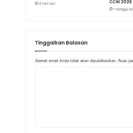
CCW 2026
4 hari lalu
n
1 minggu la
i
t
e
d
Tinggalkan Balasan
Alamat email Anda tidak akan dipublikasikan.
Ruas ya
K
o
m
e
n
t
a