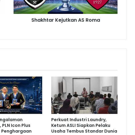
a
r
K
Shakhtar Kejutkan AS Roma
e
j
u
t
k
a
n
A
S
R
o
m
a
engalaman
Perkuat Industri Laundry,
 PLN Icon Plus
Ketum ASLI Siapkan Pelaku
a Penghargaan
Usaha Tembus Standar Dunia