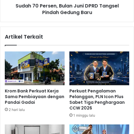
k
Sudah 70 Persen, Bulan Juni DPRD Tangsel
r
a
Pindah Gedung Baru
s
n
e
d
n
a
,
Artikel Terkait
n
B
P
u
e
l
r
a
l
n
i
J
n
u
d
n
u
i
Krom Bank Perkuat Kerja
Perkuat Pengalaman
n
D
Sama Pembiayaan dengan
Pelanggan, PLN Icon Plus
g
P
Pandai Gadai
Sabet Tiga Penghargaan
a
R
CCW 2026
2 hari lalu
n
D
1 minggu lalu
H
T
u
a
k
n