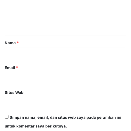
e
n
t
a
r
Nama
*
*
Email
*
Situs Web
Simpan nama, email, dan situs web saya pada peramban ini
untuk komentar saya berikutnya.