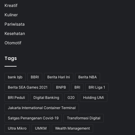
Kreatif
Kuliner
Pariwisata
Kesehatan
Otomotif
Tags
bank bjb
BBRI
Berita Hari Ini
Berita NBA
Berita SEA Games 2021
BNPB
BRI
BRI Liga 1
BRI Peduli
Digital Banking
G20
Holding UMi
Jakarta International Container Terminal
Satgas Penanganan Covid-19
Transformasi Digital
Ultra Mikro
UMKM
Wealth Management