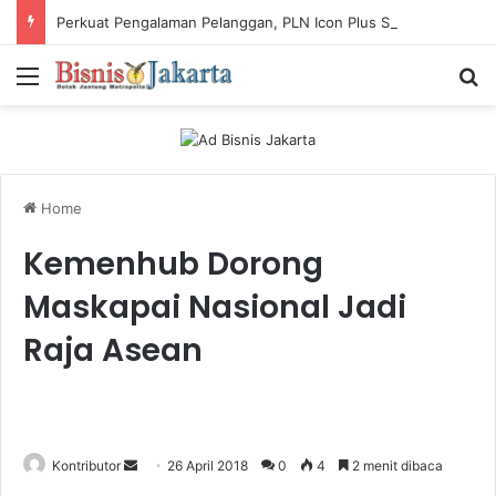
Perkuat Pengalaman Pelanggan, PLN Icon Plus Sabet Tiga Penghargaan CCW 2026
Menu
Ca
Home
Kemenhub Dorong
Maskapai Nasional Jadi
Raja Asean
Kontributor
S
26 April 2018
0
4
2 menit dibaca
e