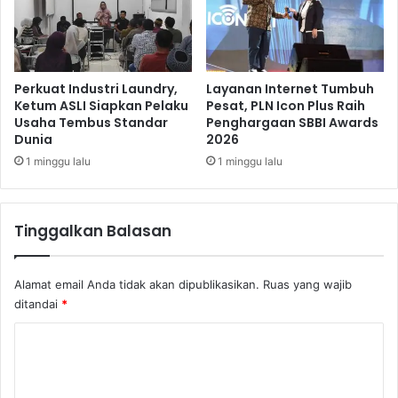
u
g
m
s
U
e
n
l
t
P
Perkuat Industri Laundry,
Layanan Internet Tumbuh
u
i
Ketum ASLI Siapkan Pelaku
Pesat, PLN Icon Plus Raih
k
Usaha Tembus Standar
Penghargaan SBBI Awards
n
Dunia
2026
A
d
l
a
1 minggu lalu
1 minggu lalu
u
h
m
G
n
e
Tinggalkan Balasan
i
d
u
n
Alamat email Anda tidak akan dipublikasikan.
Ruas yang wajib
g
ditandai
*
B
a
K
r
o
u
m