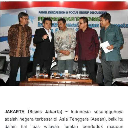
n
d
a
n
e
m
a
i
l
JAKARTA (Bisnis Jakarta)
– Indonesia sesungguhnya
adalah negara terbesar di Asia Tenggara (Asean), baik itu
dalam hal luas wilayah, jumlah penduduk maupun