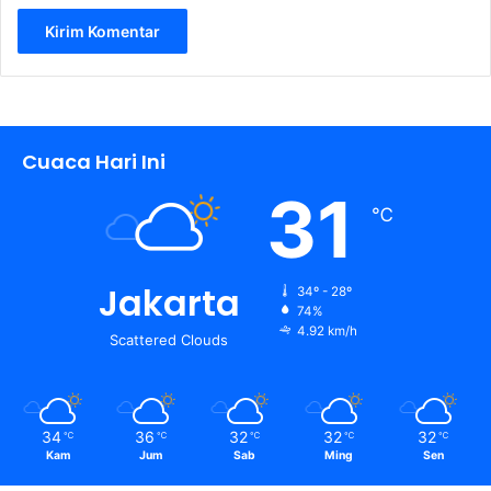
Cuaca Hari Ini
31
℃
Jakarta
34º - 28º
74%
4.92 km/h
Scattered Clouds
34
36
32
32
32
℃
℃
℃
℃
℃
Kam
Jum
Sab
Ming
Sen