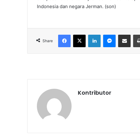
Indonesia dan negara Jerman. (son)
Facebook
X
LinkedIn
Messenger
Share via Email
Share
Kontributor