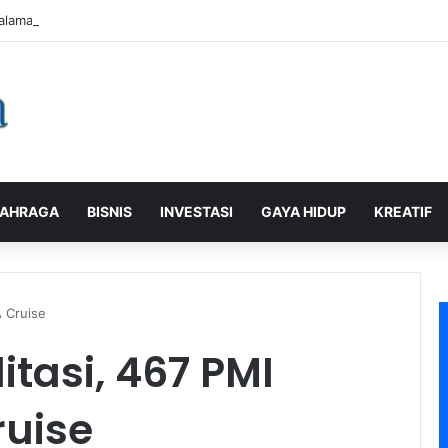
alaman Pelanggan, PLN Icon Plus Sabet Tiga Penghargaan CCW 2026
AHRAGA
BISNIS
INVESTASI
GAYA HIDUP
KREATIF
 Cruise
tasi, 467 PMI
uise