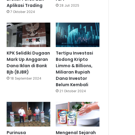
Aplikasi Trading
28 Juli 2025
7 Oktober 2024
KPK Selidiki Dugaan
Tertipu Investasi
Mark Up Anggaran
Bodong Kripto
Dana Iklan di Bank
Limmo & Billions,
Bjb (BJBR)
Miliaran Rupiah
Dana Investor
18 September 2024
Belum Kembali
21 Oktober 2024
Purinusa
Mengenal Sejarah