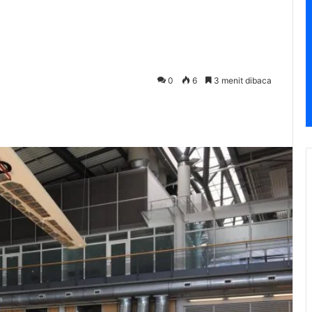
0
6
3 menit dibaca