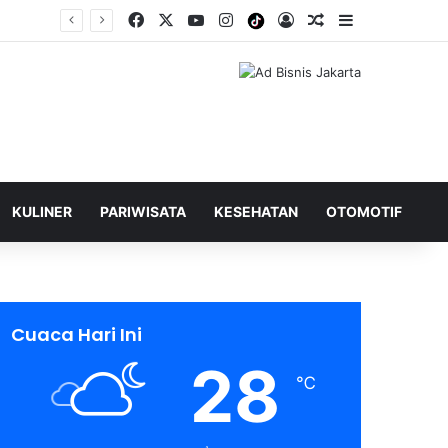
Facebook
X
YouTube
Instagram
Tiktok
Log In
Shuffle Berita
Sidebar
KULINER
PARIWISATA
KESEHATAN
OTOMOTIF
Cuaca Hari Ini
28
℃