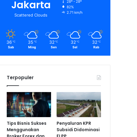
Jakarta
28º - 28º
82%
2.71 km/h
Scattered Clouds
36
35
32
32
32
℃
℃
℃
℃
℃
Sab
Ming
Sen
Sel
Rab
Terpopuler
Tips Bisnis Sukses
Penyaluran KPR
Menggunakan
Subsidi Didominasi
Broker Forex dan
FLPP