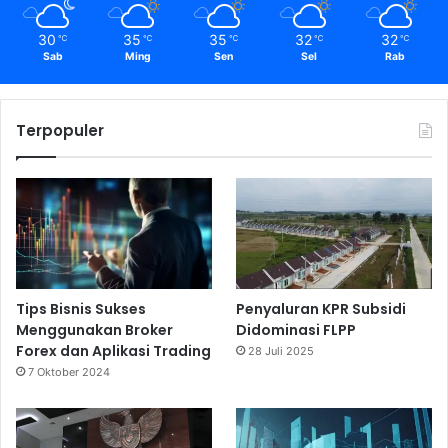
30
35
35
32
32
℃
℃
℃
℃
℃
Sab
Ming
Sen
Sel
Rab
Terpopuler
Tips Bisnis Sukses
Penyaluran KPR Subsidi
Menggunakan Broker
Didominasi FLPP
Forex dan Aplikasi Trading
28 Juli 2025
7 Oktober 2024