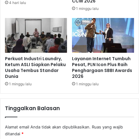
CCW 2026
4 hari lalu
d
R
1 minggu lalu
u
e
d
g
u
u
k
l
a
a
n
t
o
r
Perkuat Industri Laundry,
Layanan Internet Tumbuh
D
Ketum ASLI Siapkan Pelaku
Pesat, PLN Icon Plus Raih
Usaha Tembus Standar
Penghargaan SBBI Awards
a
Dunia
2026
l
a
1 minggu lalu
1 minggu lalu
m
T
a
Tinggalkan Balasan
t
a
l
Alamat email Anda tidak akan dipublikasikan.
Ruas yang wajib
a
ditandai
*
k