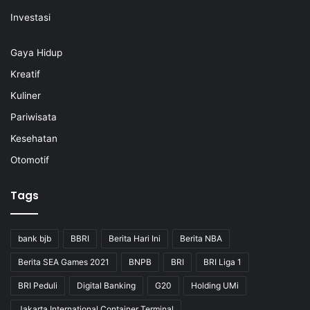
Investasi
Gaya Hidup
Kreatif
Kuliner
Pariwisata
Kesehatan
Otomotif
Tags
bank bjb
BBRI
Berita Hari Ini
Berita NBA
Berita SEA Games 2021
BNPB
BRI
BRI Liga 1
BRI Peduli
Digital Banking
G20
Holding UMi
Jakarta International Container Terminal