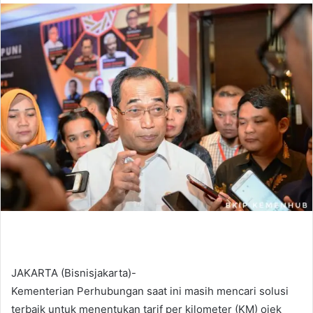
n
d
a
n
e
m
a
i
l
JAKARTA (Bisnisjakarta)-
Kementerian Perhubungan saat ini masih mencari solusi
terbaik untuk menentukan tarif per kilometer (KM) ojek