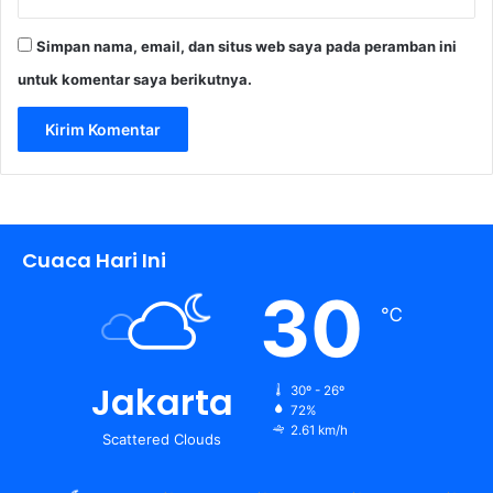
x
Simpan nama, email, dan situs web saya pada peramban ini
untuk komentar saya berikutnya.
Cuaca Hari Ini
30
℃
Jakarta
30º - 26º
72%
2.61 km/h
Scattered Clouds