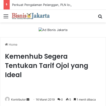
Perkuat Pengalaman Pelanggan, PLN Icon Plus Sabet Tiga Penghargaan CCW 2026
Menu
Ca
Home
Kemenhub Segera
Tentukan Tarif Ojol yang
Ideal
Kontributor
S
16 Maret 2019
0
5
1 menit dibaca
e