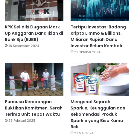
KPK Selidiki Dugaan Mark
Tertipu Investasi Bodong
Up Anggaran Dana Iklan di
Kripto Limmo & Billions,
Bank Bjb (BJBR)
Miliaran Rupiah Dana
Investor Belum Kembali
18 September 2024
21 Oktober 2024
Purinusa Kembangan
Mengenal Sejarah
Buktikan Komitmen, Serah
Sparkle, Keunggulan dan
Terima Unit Tepat Waktu
Rekomendasi Produk
Sparkle yang Bisa Kamu
23 Februari 2025
Beli!
21 Mei 2024