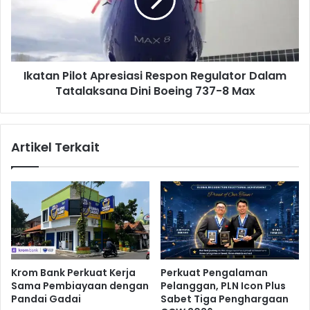
i
a
s
n
m
P
a
i
n
l
a
Ikatan Pilot Apresiasi Respon Regulator Dalam
o
j
Tatalaksana Dini Boeing 737-8 Max
t
e
A
m
p
e
r
Artikel Terkait
n
e
S
s
i
i
s
a
t
s
e
i
m
R
K
e
e
s
Krom Bank Perkuat Kerja
Perkuat Pengalaman
p
p
Sama Pembiayaan dengan
Pelanggan, PLN Icon Plus
e
o
Pandai Gadai
Sabet Tiga Penghargaan
n
n